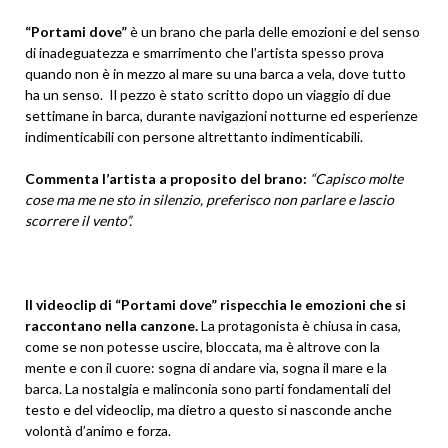
“Portami dove”
è un brano che parla delle emozioni e del senso
di inadeguatezza e smarrimento che l’artista spesso prova
quando non è in mezzo al mare su una barca a vela, dove tutto
ha un senso. Il pezzo è stato scritto dopo un viaggio di due
settimane in barca, durante navigazioni notturne ed esperienze
indimenticabili con persone altrettanto indimenticabili.
Commenta l’artista a proposito del brano:
“Capisco molte
cose ma me ne sto in silenzio, preferisco non parlare e lascio
scorrere il vento”.
Il videoclip di “Portami dove” rispecchia le emozioni che si
raccontano nella canzone.
La protagonista è chiusa in casa,
come se non potesse uscire, bloccata, ma è altrove con la
mente e con il cuore: sogna di andare via, sogna il mare e la
barca. La nostalgia e malinconia sono parti fondamentali del
testo e del videoclip, ma dietro a questo si nasconde anche
volontà d’animo e forza.