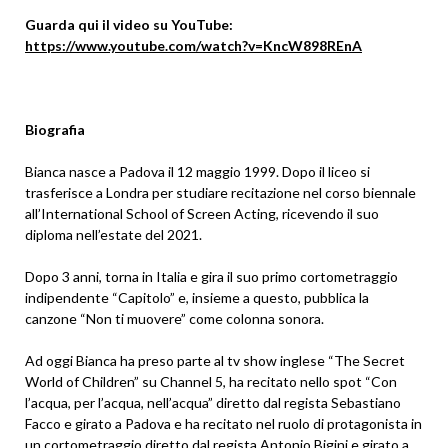
Guarda qui il video su YouTube:
https://www.youtube.com/watch?v=KncW898REnA
Biografia
Bianca nasce a Padova il 12 maggio 1999. Dopo il liceo si
trasferisce a Londra per studiare recitazione nel corso biennale
all’International School of Screen Acting, ricevendo il suo
diploma nell’estate del 2021.
Dopo 3 anni, torna in Italia e gira il suo primo cortometraggio
indipendente “Capitolo” e, insieme a questo, pubblica la
canzone “Non ti muovere” come colonna sonora.
Ad oggi Bianca ha preso parte al tv show inglese “The Secret
World of Children” su Channel 5, ha recitato nello spot “Con
l’acqua, per l’acqua, nell’acqua” diretto dal regista Sebastiano
Facco e girato a Padova e ha recitato nel ruolo di protagonista in
un cortometraggio diretto dal regista Antonio Bigini e girato a