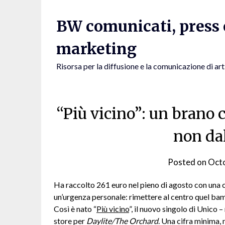
Skip
to
BW comunicati, press e
content
marketing
Risorsa per la diffusione e la comunicazione di art
“Più vicino”: un brano 
non da
Posted on
Octo
Ha raccolto 261 euro nel pieno di agosto con un
un’urgenza personale: rimettere al centro quel bamb
Così è nato “
Più vicino
”, il nuovo singolo di Unico –
store per
Daylite/The Orchard
. Una cifra minima, 