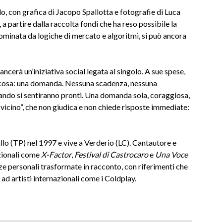
o, con grafica di Jacopo Spallotta e fotografie di Luca
a partire dalla raccolta fondi che ha reso possibile la
minata da logiche di mercato e algoritmi, si può ancora
ancerà un’iniziativa social legata al singolo. A sue spese,
la cosa: una domanda. Nessuna scadenza, nessuna
ando si sentiranno pronti. Una domanda sola, coraggiosa,
cino”, che non giudica e non chiede risposte immediate:
llo (TP) nel 1997 e vive a Verderio (LC). Cantautore e
azionali come
X-Factor
,
Festival di Castrocaro
e
Una Voce
nze personali trasformate in racconto, con riferimenti che
ad artisti internazionali come i Coldplay.