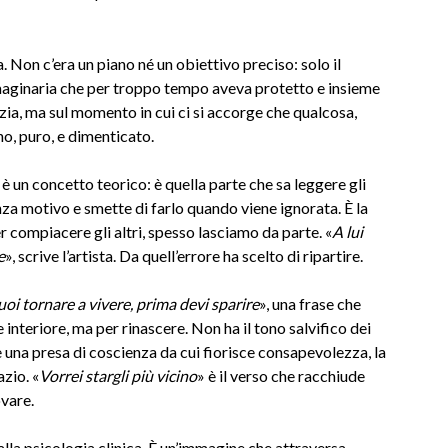
a. Non c’era un piano né un obiettivo preciso: solo il
maginaria che per troppo tempo aveva protetto e insieme
nzia, ma sul momento in cui ci si accorge che qualcosa,
no, puro, e dimenticato.
è un concetto teorico: è quella parte che sa leggere gli
enza motivo e smette di farlo quando viene ignorata. È la
 compiacere gli altri, spesso lasciamo da parte. «
A lui
e
», scrive l’artista. Da quell’errore ha scelto di ripartire.
uoi tornare a vivere, prima devi sparire
», una frase che
 interiore, ma per rinascere. Non ha il tono salvifico dei
 una presa di coscienza da cui fiorisce consapevolezza, la
zio. «
Vorrei stargli più vicino
» è il verso che racchiude
ovare.
lla psicologia clinica. È un’immagine che attraversa