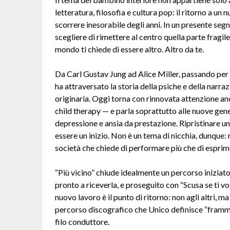
letteratura, filosofia e cultura pop: il ritorno a un
scorrere inesorabile degli anni. In un presente seg
scegliere di rimettere al centro quella parte fragile
mondo ti chiede di essere altro. Altro da te.
Da Carl Gustav Jung ad Alice Miller, passando per 
ha attraversato la storia della psiche e della narr
originaria. Oggi torna con rinnovata attenzione anc
child therapy — e parla soprattutto alle nuove ge
depressione e ansia da prestazione. Ripristinare un
essere un inizio. Non è un tema di nicchia, dunque: 
società che chiede di performare più che di esprim
“Più vicino” chiude idealmente un percorso iniziato
pronto a riceverla, e proseguito con “Scusa se ti v
nuovo lavoro è il punto di ritorno: non agli altri, ma
percorso discografico che Unico definisce “framme
filo conduttore.