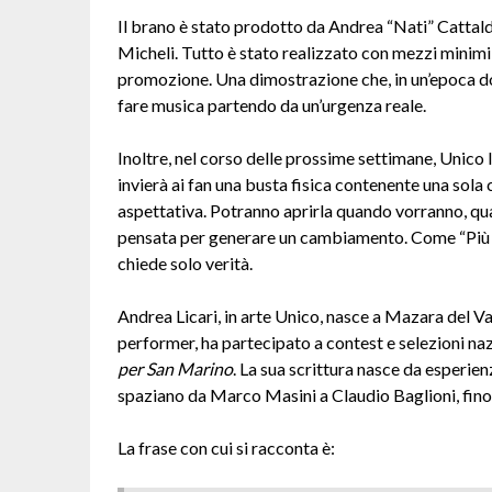
Il brano è stato prodotto da Andrea “Nati” Cattald
Micheli. Tutto è stato realizzato con mezzi minimi, 
promozione. Una dimostrazione che, in un’epoca do
fare musica partendo da un’urgenza reale.
Inoltre, nel corso delle prossime settimane, Unico l
invierà ai fan una busta fisica contenente una so
aspettativa. Potranno aprirla quando vorranno, qu
pensata per generare un cambiamento. Come “Più vi
chiede solo verità.
Andrea Licari, in arte Unico, nasce a Mazara del Va
performer, ha partecipato a contest e selezioni n
per San Marino
. La sua scrittura nasce da esperie
spaziano da Marco Masini a Claudio Baglioni, fino 
La frase con cui si racconta è: