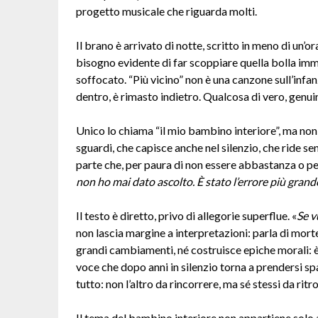
progetto musicale che riguarda molti.
Il brano è arrivato di notte, scritto in meno di un’or
bisogno evidente di far scoppiare quella bolla im
soffocato. “Più vicino” non è una canzone sull’infa
dentro, è rimasto indietro. Qualcosa di vero, genui
Unico lo chiama “il mio bambino interiore”, ma non 
sguardi, che capisce anche nel silenzio, che ride s
parte che, per paura di non essere abbastanza o per
non ho mai dato ascolto. È stato l’errore più grand
Il testo è diretto, privo di allegorie superflue. «
Se v
non lascia margine a interpretazioni: parla di morte
grandi cambiamenti, né costruisce epiche morali: è
voce che dopo anni in silenzio torna a prendersi spa
tutto: non l’altro da rincorrere, ma sé stessi da ritr
Il tema del bambino interiore non appartiene solo a