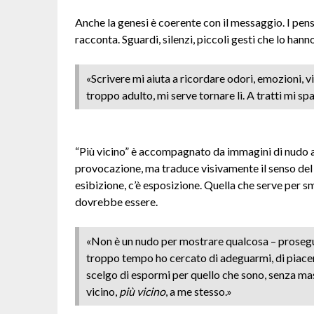
Anche la genesi è coerente con il messaggio. I pensi
racconta. Sguardi, silenzi, piccoli gesti che lo hanno
«Scrivere mi aiuta a ricordare odori, emozioni, 
troppo adulto, mi serve tornare lì. A tratti mi s
“Più vicino” è accompagnato da immagini di nudo a
provocazione, ma traduce visivamente il senso del 
esibizione, c’è esposizione. Quella che serve per sme
dovrebbe essere.
«Non è un nudo per mostrare qualcosa – prosegue
troppo tempo ho cercato di adeguarmi, di piacere
scelgo di espormi per quello che sono, senza ma
vicino,
più vicino
, a me stesso.»