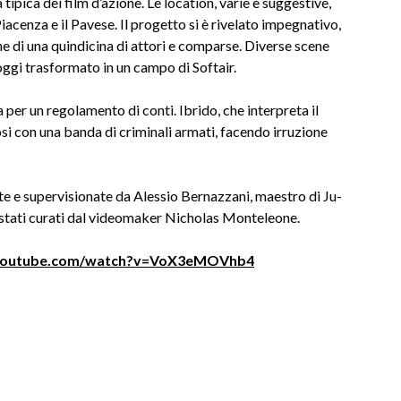
 tipica dei film d’azione. Le location, varie e suggestive,
acenza e il Pavese. Il progetto si è rivelato impegnativo,
one di una quindicina di attori e comparse. Diverse scene
ggi trasformato in un campo di Softair.
per un regolamento di conti. Ibrido, che interpreta il
si con una banda di criminali armati, facendo irruzione
 e supervisionate da Alessio Bernazzani, maestro di Ju-
o stati curati dal videomaker Nicholas Monteleone.
.youtube.com/watch?v=VoX3eMOVhb4