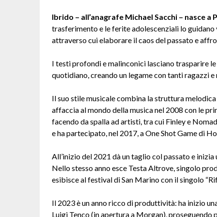
Ibrido – all’anagrafe Michael Sacchi – nasce a 
trasferimento e le ferite adolescenziali lo guidano
attraverso cui elaborare il caos del passato e affront
I testi profondi e malinconici lasciano trasparire l
quotidiano, creando un legame con tanti ragazzi e 
Il suo stile musicale combina la struttura melodica 
affaccia al mondo della musica nel 2008 con le prim
facendo da spalla ad artisti, tra cui Finley e Nomad
e ha partecipato, nel 2017, a One Shot Game di Ho
All’inizio del 2021 dà un taglio col passato e inizi
Nello stesso anno esce Testa Altrove, singolo pro
esibisce al festival di San Marino con il singolo “Ri
Il 2023 è un anno ricco di produttività: ha inizio un
Luigi Tenco (in apertura a Morgan), proseguendo poi