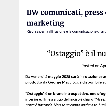
Skip
to
BW comunicati, press e
content
marketing
Risorsa per la diffusione e la comunicazione di art
“Ostaggio” è il n
Posted on
Apr
Da venerdì 2 maggio 2025 sarà in rotazione ra
prodotto da George Macciò, già disponibile sull
“Ostaggio” è un brano introspettivo, uno sfo
interiore.
Il messaggio dell’inciso è chiaro
“Mi sen
notte è bastarda. Non so se capita anche a te, Lucif