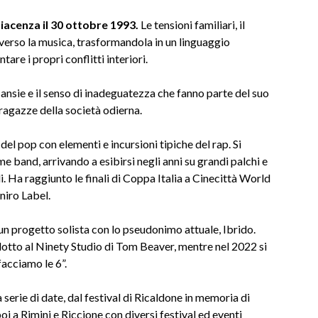
Piacenza il 30 ottobre 1993.
Le tensioni familiari, il
 verso la musica, trasformandola in un linguaggio
are i propri conflitti interiori.
e ansie e il senso di inadeguatezza che fanno parte del suo
ragazze della società odierna.
del pop con elementi e incursioni tipiche del rap. Si
e band, arrivando a esibirsi negli anni su grandi palchi e
i. Ha raggiunto le finali di Coppa Italia a Cinecittà World
niro Label.
a un progetto solista con lo pseudonimo attuale, Ibrido.
dotto al Ninety Studio di Tom Beaver, mentre nel 2022 si
facciamo le 6”.
a serie di date, dal festival di Ricaldone in memoria di
 a Rimini e Riccione con diversi festival ed eventi