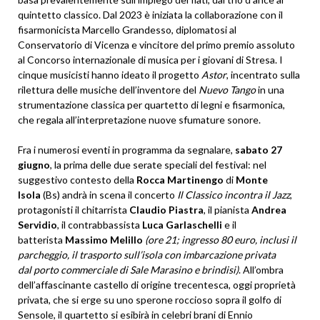
quintetto classico. Dal 2023 è iniziata la collaborazione con il
fisarmonicista Marcello Grandesso, diplomatosi al
Conservatorio di Vicenza e vincitore del primo premio assoluto
al Concorso internazionale di musica per i giovani di Stresa. I
cinque musicisti hanno ideato il progetto
Astor
, incentrato sulla
rilettura delle musiche dell’inventore del
Nuevo Tango
in una
strumentazione classica per quartetto di legni e fisarmonica,
che regala all’interpretazione nuove sfumature sonore.
Fra i numerosi eventi in programma da segnalare,
sabato 27
giugno
, la prima delle due serate speciali del festival: nel
suggestivo contesto della
Rocca Martinengo
di
Monte
Isola
(Bs) andrà in scena il concerto
Il Classico incontra il Jazz
,
protagonisti il chitarrista
Claudio Piastra
, il pianista
Andrea
Servidio
, il contrabbassista
Luca Garlaschelli
e il
batterista
Massimo Melillo
(
ore 21
;
ingresso 80 euro, inclusi
il
parcheggio, il trasporto sull’isola con imbarcazione privata
dal
porto commerciale di Sale Marasino
e brindisi
)
. All’ombra
dell’affascinante castello di origine trecentesca, oggi proprietà
privata, che si erge su uno sperone roccioso sopra il golfo di
Sensole, il quartetto si esibirà in celebri brani di Ennio