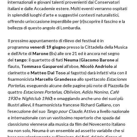
internazionali e giovani talenti provenienti dai Conservatori
italiani e dalle Accademie estere. Molti eventi verranno ospitati
in splendidi luoghi d’arte e suggestivi contesti naturalistici,
offrendo un’occasione imperdibile per (ri)scoprire il fascino e la
bellezza di questo angolo di Lombardia.
Il prossimo appuntamento di rilievo del festival è in
programma
venerdì
19 giugno
presso la Cittadella della Musica
e dell’Arte di
Marone
(Bs) alle ore 21 ed è ancora nel segno
del
tango
: il quartetto di fiati
Neuma
(
Giacomo Barone
al
flauto,
Tommaso Gasparoni
all’oboe,
Nicolò Andriolo
al
clarinetto e
Matteo Dal Toso
al fagotto) darà infatti vita con il
fisarmonicista
Marcello Grandesso
allo spettacolo
Estaciones
Porteñas
, eseguendo alcune delle pagine più note di Piazzolla (le
quattro
Estaciones Porteñas
,
Oblivion
,
Adiós Nonino,
Café
1930
e
Nightclub 1960
) e omaggiando anche uno dei suoi più
illustri allievi, il fisarmonicista francese Richard Galliano, con
l’esecuzione del suo
Tango pour Claude
. Attivo a livello nazionale
e internazionale con un vastissimo repertorio che spazia dal
classicismo viennese alla musica da film del Novecento italiano
ma non solo, Neuma è un ensemble ad assetto variabile che si
basa prevalentemente sull’impiego dei fiati, dal trio d’ance al