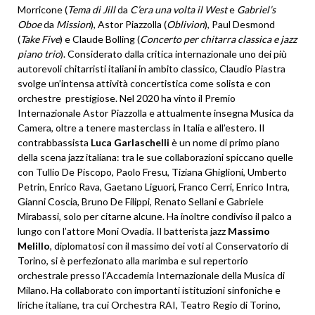
Morricone (
Tema di Jill
da
C’era una volta il West
e
Gabriel’s
Oboe
da
Mission
), Astor Piazzolla (
Oblivion
), Paul Desmond
(
Take Five
) e Claude Bolling (
Concerto per chitarra classica e jazz
piano trio
). Considerato dalla critica internazionale uno dei più
autorevoli chitarristi italiani in ambito classico, Claudio Piastra
svolge un’intensa attività concertistica come solista e con
orchestre prestigiose. Nel 2020 ha vinto il Premio
Internazionale Astor Piazzolla e attualmente insegna Musica da
Camera, oltre a tenere masterclass in Italia e all’estero. Il
contrabbassista
Luca Garlaschelli
è un nome di primo piano
della scena jazz italiana: tra le sue collaborazioni spiccano quelle
con Tullio De Piscopo, Paolo Fresu, Tiziana Ghiglioni, Umberto
Petrin, Enrico Rava, Gaetano Liguori, Franco Cerri, Enrico Intra,
Gianni Coscia, Bruno De Filippi, Renato Sellani e Gabriele
Mirabassi, solo per citarne alcune. Ha inoltre condiviso il palco a
lungo con l’attore Moni Ovadia. Il batterista jazz
Massimo
Melillo
, diplomatosi con il massimo dei voti al Conservatorio di
Torino, si è perfezionato alla marimba e sul repertorio
orchestrale presso l’Accademia Internazionale della Musica di
Milano. Ha collaborato con importanti istituzioni sinfoniche e
liriche italiane, tra cui Orchestra RAI, Teatro Regio di Torino,