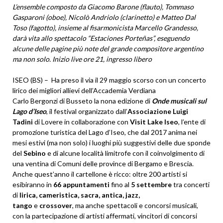
L’ensemble composto da Giacomo Barone (flauto), Tommaso
Gasparoni (oboe), Nicolò Andriolo (clarinetto) e Matteo Dal
Toso (fagotto), insieme al fisarmonicista Marcello Grandesso,
darà vita allo spettacolo
“
Estaciones Porteñas
”
, eseguendo
alcune delle pagine pi
ù note del grande compositore argentino
ma non solo. Inizio live ore 21, ingresso libero
ISEO (BS) – Ha preso il via il 29 maggio scorso con un concerto
lirico dei migliori allievi dell’Accademia Verdiana
Carlo Bergonzi di Busseto la nona edizione di
Onde musicali sul
Lago d’Iseo
, il festival organizzato dall’
Associazione Luigi
Tadini
di Lovere in collaborazione con
Visit
Lake Iseo
, l’ente di
promozione turistica del Lago d’Iseo, che dal 2017 anima nei
mesi estivi (ma non solo) i luoghi più suggestivi delle due sponde
del
Sebino
e di alcune località limitrofe con il coinvolgimento di
una ventina di Comuni delle province di Bergamo e Brescia.
Anche quest’anno il cartellone è ricco: oltre 200 artisti si
esibiranno in
66
appuntamenti
fino
al
5 settembre
tra concerti
di
lirica
, cameristica, sacra, antica, jazz,
tango
e
crossover
, ma anche spettacoli e
concorsi musicali,
con la partecipazione di artisti affermati, vincitori di concorsi