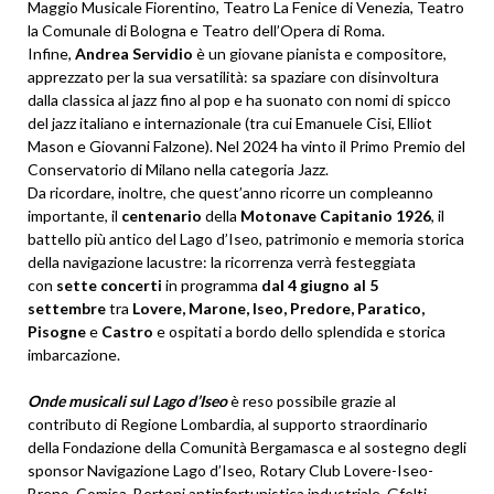
Maggio Musicale Fiorentino, Teatro La Fenice di Venezia, Teatro
la Comunale di Bologna e Teatro dell’Opera di Roma.
Infine,
Andrea Servidio
è un giovane pianista e compositore,
apprezzato per la sua versatilità: sa spaziare con disinvoltura
dalla classica al jazz fino al pop e ha suonato con nomi di spicco
del jazz italiano e internazionale (tra cui Emanuele Cisi, Elliot
Mason e Giovanni Falzone). Nel 2024 ha vinto il Primo Premio del
Conservatorio di Milano nella categoria Jazz.
Da ricordare, inoltre, che quest’anno ricorre un compleanno
importante, il
centenario
della
Motonave Capitanio 1926
, il
battello più antico del Lago d’Iseo, patrimonio e memoria storica
della navigazione lacustre: la ricorrenza verrà festeggiata
con
sette concerti
in programma
dal 4 giugno al 5
settembre
tra
Lovere, Maron
e, Iseo, Predo
re, Paratico,
Pisogne
e
Castro
e ospitati a bordo dello splendida e storica
imbarcazione.
Onde musicali sul Lago d’Iseo
è reso possibile grazie al
contributo di Regione Lombardia, al supporto straordinario
della Fondazione della Comunità Bergamasca e al sostegno degli
sponsor Navigazione Lago d’Iseo, Rotary Club Lovere-Iseo-
Breno, Comisa, Bertoni antinfortunistica industriale, Gfelti,