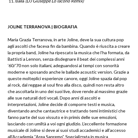
Baila
(DJ Giuseppe Lo Iacono Remix)
JOLINE TERRANOVA | BIOGRAFIA
Maria Grazia Terranova, in arte Joline, deve la sua cultura pop
agli ascolti che faceva fin da bambina. Quando è riuscita a creare
la propria band, Joline ha ripescato la musica che l’ha formata, da
Battisti a Lennon, senza disdegnare il beat dei complessi anni
’60/’70 non solo italiani, adeguandosi ai tempi con sonorità
moderne e sposando anche le ballade acoustic version. Grazie a
queste molteplici esperienze canore, oggi Joline spazia dal pop
al rock, dal reggae al soul fino alla disco, quindi non resta altro
che ascoltarla in uno dei suoi live, dove rende al massimo grazie
alle sue naturali doti vocali. Dopo anni di ascolti e
interpretazioni, Joline decide di comporre testi e musica,
diventando anche cantautrice e trattando temi intimistici che
fanno parte del suo vissuto e in primis delle sue emozioni,
lasciando con umiltà a voi ogni giudizio. L’eccellente formazione
musicale di Joline si deve ai suoi studi accademici e all’accesso
all’Accademia “Area Sanremo”. Specializzata in musica