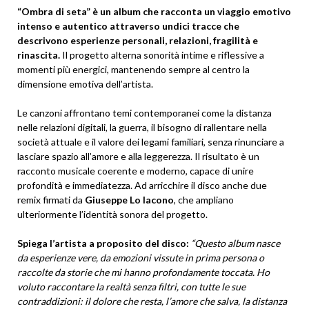
“Ombra di seta” è un album che racconta un viaggio emotivo
intenso e autentico attraverso undici tracce che
descrivono esperienze personali, relazioni, fragilità e
rinascita.
Il progetto alterna sonorità intime e riflessive a
momenti più energici, mantenendo sempre al centro la
dimensione emotiva dell’artista.
Le canzoni affrontano temi contemporanei come la distanza
nelle relazioni digitali, la guerra, il bisogno di rallentare nella
società attuale e il valore dei legami familiari, senza rinunciare a
lasciare spazio all’amore e alla leggerezza. Il risultato è un
racconto musicale coerente e moderno, capace di unire
profondità e immediatezza. Ad arricchire il disco anche due
remix firmati da
Giuseppe Lo Iacono
, che ampliano
ulteriormente l’identità sonora del progetto.
Spiega l’artista a proposito del disco:
“Questo album nasce
da esperienze vere, da emozioni vissute in prima persona o
raccolte da storie che mi hanno profondamente toccata. Ho
voluto raccontare la realtà senza filtri, con tutte le sue
contraddizioni: il dolore che resta, l’amore che salva, la distanza