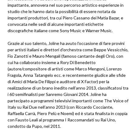
impattante, annovera nel suo percorso artistico esperienze in
studio che le hanno dato la possibilità di essere notata da
importanti produttori, tra cui Piero Cassano dei Matia Bazar, e
convocata nelle sedi di alcune importanti etichette
discografiche italiane come Sony Music e Warner Music.
Grazie al suo talento, Joline ha avuto l’occasione di fare provini
per artisti italiani e direttori d’orchestra come Beppe Vessicchio,
Fio Zanotti e Mauro Mengali (famoso cantante degli Oro), con
cui ha collaborato insieme a Rory Di Benedetto
(autore/compositore di artisti come Marco Mengoni, Lorenzo
Fragola, Anna Tatangelo ecc. e recentemente giudice alle sfide
di Amici di Maria De Filippi e auditore di X Factor) per la
realizzazione di un brano inedito nell’anno 2013, classificatosi tra
i 60 semifinalisti per Sanremo Giovani 2014. Joline ha
partecipato a programmi televisivi importanti come The Voice of
Italy su Rai Due nell’anno 2013 (con Riccardo Cocciante,
Raffaella Carrà, Piero Pelù e Noemi) ed è stata finalista in coppia
con Fausto Leali al programma I Raccomandati su Rai Uno,
condotto da Pupo, nel 2011.