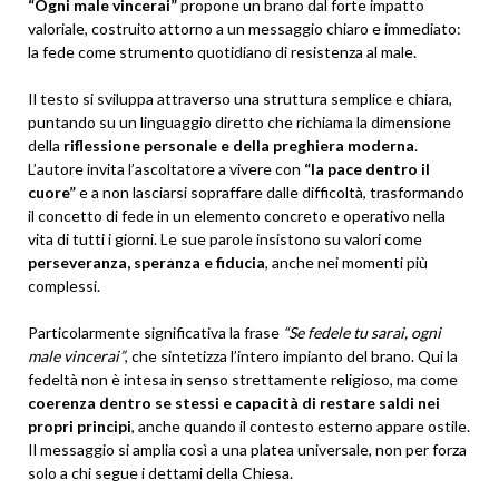
“Ogni male vincerai”
propone un brano dal forte impatto
valoriale, costruito attorno a un messaggio chiaro e immediato:
la fede come strumento quotidiano di resistenza al male.
Il testo si sviluppa attraverso una struttura semplice e chiara,
puntando su un linguaggio diretto che richiama la dimensione
della
riflessione personale e della preghiera moderna
.
L’autore invita l’ascoltatore a vivere con
“la pace dentro il
cuore”
e a non lasciarsi sopraffare dalle difficoltà, trasformando
il concetto di fede in un elemento concreto e operativo nella
vita di tutti i giorni. Le sue parole insistono su valori come
perseveranza, speranza e fiducia
, anche nei momenti più
complessi.
Particolarmente significativa la frase
“Se fedele tu sarai, ogni
male vincerai”
, che sintetizza l’intero impianto del brano. Qui la
fedeltà non è intesa in senso strettamente religioso, ma come
coerenza dentro se stessi e capacità di restare saldi nei
propri principi
, anche quando il contesto esterno appare ostile.
Il messaggio si amplia così a una platea universale, non per forza
solo a chi segue i dettami della Chiesa.