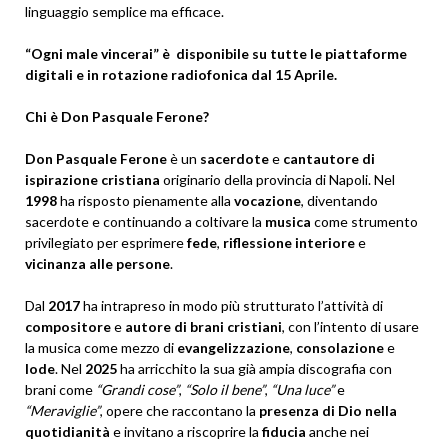
linguaggio semplice ma efficace.
“Ogni male vincerai” è
disponibile su tutte le piattaforme
digitali e in rotazione radiofonica dal 15 Aprile.
Chi è Don Pasquale Ferone?
Don Pasquale Ferone
è un
sacerdote
e
cantautore di
ispirazione cristiana
originario della provincia di Napoli. Nel
1998
ha risposto pienamente alla
vocazione
, diventando
sacerdote e continuando a coltivare la
musica
come strumento
privilegiato per esprimere
fede
,
riflessione interiore
e
vicinanza alle persone
.
Dal
2017
ha intrapreso in modo più strutturato l’attività di
compositore
e
autore di brani cristiani
, con l’intento di usare
la musica come mezzo di
evangelizzazione
,
consolazione
e
lode
. Nel
2025
ha arricchito la sua già ampia discografia con
brani come
“Grandi cose”
,
“Solo il bene”
,
“Una luce”
e
“Meraviglie”
, opere che raccontano la
presenza di Dio nella
quotidianità
e invitano a riscoprire la
fiducia
anche nei