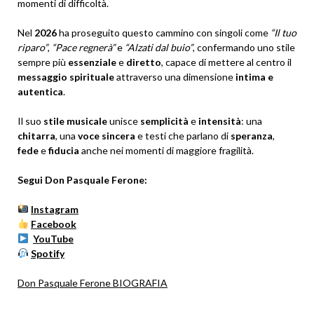
momenti di difficoltà.
Nel
2026
ha proseguito questo cammino con singoli come
“Il tuo
riparo”
,
“Pace regnerà”
e
“Alzati dal buio”
, confermando uno stile
sempre più
essenziale
e
diretto
, capace di mettere al centro il
messaggio spirituale
attraverso una dimensione
intima e
autentica
.
Il suo
stile musicale
unisce
semplicità
e
intensità
: una
chitarra
, una
voce sincera
e testi che parlano di
speranza
,
fede
e
fiducia
anche nei momenti di maggiore fragilità.
Segui Don Pasquale Ferone:
Instagram
Facebook
YouTube
Spotify
Don Pasquale Ferone BIOGRAFIA