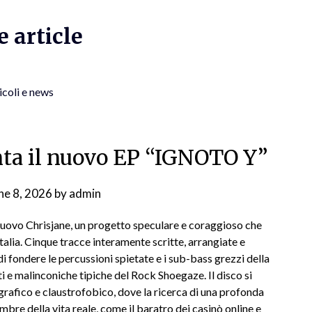
 article
icoli e news
nta il nuovo EP “IGNOTO Y”
ne 8, 2026
by
admin
uovo Chrisjane, un progetto speculare e coraggioso che
Italia. Cinque tracce interamente scritte, arrangiate e
di fondere le percussioni spietate e i sub-bass grezzi della
ti e malinconiche tipiche del Rock Shoegaze. Il disco si
rafico e claustrofobico, dove la ricerca di una profonda
ombre della vita reale, come il baratro dei casinò online e