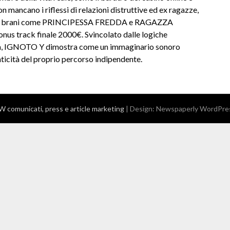
on mancano i riflessi di relazioni distruttive ed ex ragazze,
lità di brani come PRINCIPESSA FREDDA e RAGAZZA
onus track finale 2000€. Svincolato dalle logiche
ta, IGNOTO Y dimostra come un immaginario sonoro
nticità del proprio percorso indipendente.
comunicati, press e article marketing
| Design:
Newspaperly WordPre