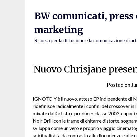
Skip
to
BW comunicati, press e
content
marketing
Risorsa per la diffusione e la comunicazione di art
Nuovo Chrisjane prese
Posted on
Ju
IGNOTO Y è il nuovo, atteso EP indipendente di N
ridefinisce radicalmente i confini del crossover in 
mixate dall’artista e producer classe 2003, capaci 
Noir Drill con le trame di chitarre distorte, sognan
sviluppa come un vero e proprio viaggio cinematog
spiritualità fa da contrasto alle dipendenze e alle 