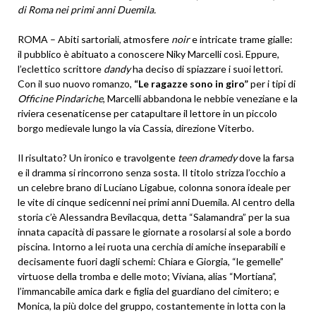
di Roma nei primi anni Duemila.
ROMA – Abiti sartoriali, atmosfere
noir
e intricate trame gialle:
il pubblico è abituato a conoscere Niky Marcelli così. Eppure,
l’eclettico scrittore
dandy
ha deciso di spiazzare i suoi lettori.
Con il suo nuovo romanzo,
“Le ragazze sono in giro”
per i tipi di
Officine Pindariche
, Marcelli abbandona le nebbie veneziane e la
riviera cesenaticense per catapultare il lettore in un piccolo
borgo medievale lungo la via Cassia, direzione Viterbo.
Il risultato? Un ironico e travolgente
teen dramedy
dove la farsa
e il dramma si rincorrono senza sosta. Il titolo strizza l’occhio a
un celebre brano di Luciano Ligabue, colonna sonora ideale per
le vite di cinque sedicenni nei primi anni Duemila. Al centro della
storia c’è Alessandra Bevilacqua, detta “Salamandra” per la sua
innata capacità di passare le giornate a rosolarsi al sole a bordo
piscina. Intorno a lei ruota una cerchia di amiche inseparabili e
decisamente fuori dagli schemi: Chiara e Giorgia, “le gemelle”
virtuose della tromba e delle moto; Viviana, alias “Mortiana”,
l’immancabile amica dark e figlia del guardiano del cimitero; e
Monica, la più dolce del gruppo, costantemente in lotta con la