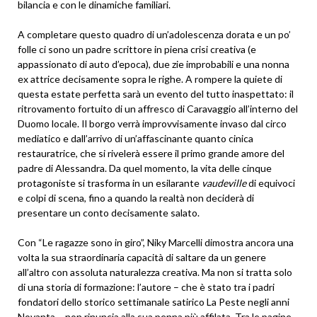
bilancia e con le dinamiche familiari.
A completare questo quadro di un’adolescenza dorata e un po’
folle ci sono un padre scrittore in piena crisi creativa (e
appassionato di auto d’epoca), due zie improbabili e una nonna
ex attrice decisamente sopra le righe. A rompere la quiete di
questa estate perfetta sarà un evento del tutto inaspettato: il
ritrovamento fortuito di un affresco di Caravaggio all’interno del
Duomo locale. Il borgo verrà improvvisamente invaso dal circo
mediatico e dall’arrivo di un’affascinante quanto cinica
restauratrice, che si rivelerà essere il primo grande amore del
padre di Alessandra. Da quel momento, la vita delle cinque
protagoniste si trasforma in un esilarante
vaudeville
di equivoci
e colpi di scena, fino a quando la realtà non deciderà di
presentare un conto decisamente salato.
Con “Le ragazze sono in giro”, Niky Marcelli dimostra ancora una
volta la sua straordinaria capacità di saltare da un genere
all’altro con assoluta naturalezza creativa. Ma non si tratta solo
di una storia di formazione: l’autore – che è stato tra i padri
fondatori dello storico settimanale satirico La Peste negli anni
Novanta – non rinuncia alla sua penna più affilata. Tra le pagine