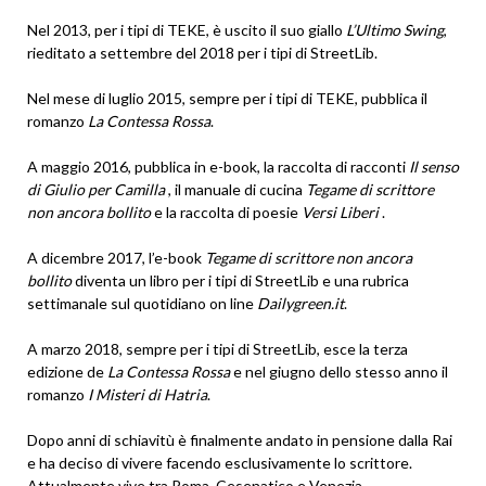
Nel 2013, per i tipi di TEKE, è uscito il suo giallo
L’Ultimo Swing
,
rieditato a settembre del 2018 per i tipi di StreetLib.
Nel mese di luglio 2015, sempre per i tipi di TEKE, pubblica il
romanzo
La Contessa Rossa
.
A maggio 2016, pubblica in e-book, la raccolta di racconti
Il senso
di Giulio per Camilla
, il manuale di cucina
Tegame di scrittore
non ancora bollito
e la raccolta di poesie
Versi Liberi
.
A dicembre 2017, l’e-book
Tegame di scrittore non ancora
bollito
diventa un libro per i tipi di StreetLib e una rubrica
settimanale sul quotidiano on line
Dailygreen.it
.
A marzo 2018, sempre per i tipi di StreetLib, esce la terza
edizione de
La Contessa Rossa
e nel giugno dello stesso anno il
romanzo
I Misteri di Hatria
.
Dopo anni di schiavitù è finalmente andato in pensione dalla Rai
e ha deciso di vivere facendo esclusivamente lo scrittore.
Attualmente vive tra Roma, Cesenatico e Venezia.