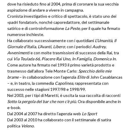
dove ha risieduto fino al 2004, prima di coronare la sua vecchia
aspirazione di andare a vivere in campagna.
Cronista investigativo e critico di spettacolo, è stato uno dei
«padri fondatori», nonché caporedattore, del settimanale
satirico e di controinformazione
La Peste
, per il quale ha firmato
numerose inchieste.
Ha collaborato successivamente con i quotidiani
L’Umanità
,
Il
Giornale d’Italia
,
L’Avanti
,
Libero
; con i periodici
Audrey
,
Avvenimenti
e con molte trasmissioni di successo della Rai, tra
cui
Via Teulada 66
,
Piacere Rai Uno
,
In Famiglia
,
Domenica In.
Come autore ha firmato nel 1993 il primo varietà prodotto e
trasmesso dall’allora Tele Monte Carlo:
Specchio delle mie
brame
– in collaborazione con l’agenzia
Elite
di John Casablancas
– e, in teatro, la commedia
Capolinea
, rappresentata con
successo nelle stagioni 1997/98 e 1998/99.
Nel 2003, per i tipi di Maretti, è uscita la sua raccolta di racconti
Sotto la pergola del bar che non c’è più
. Ora disponibile anche in
e-book.
Dal 2004 al 2007 ha diretto l’agenzia web
Lo Sport
Dal 2003 al 2010 ha collaborato con il settimanale di satira
politica
Veleno
.