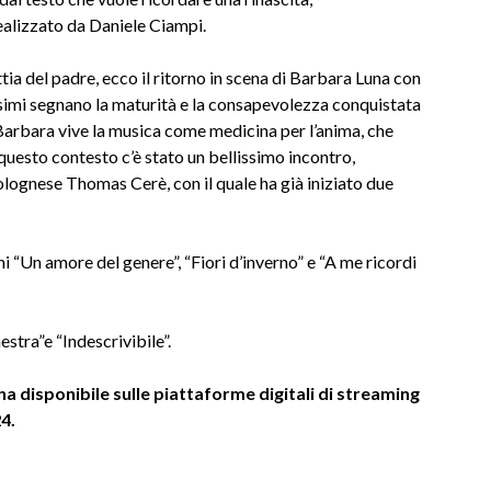
alizzato da Daniele Ciampi.
ia del padre, ecco il ritorno in scena di Barbara Luna con
vissimi segnano la maturità e la consapevolezza conquistata
Barbara vive la musica come medicina per l’anima, che
questo contesto c’è stato un bellissimo incontro,
olognese Thomas Cerè, con il quale ha già iniziato due
ani “Un amore del genere”, “Fiori d’inverno” e “A me ricordi
stra”e “Indescrivibile”.
una disponibile sulle piattaforme digitali di streaming
4.