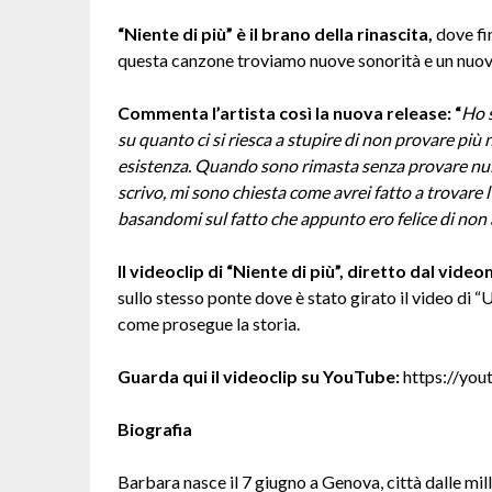
“
Niente di più” è il brano della rinascita,
dove fi
questa canzone troviamo nuove sonorità e un nuo
Commenta l’artista così la nuova release: “
Ho 
su quanto ci si riesca a stupire di non provare più 
esistenza. Quando sono rimasta senza provare nul
scrivo, mi sono chiesta come avrei fatto a trovare l’
basandomi sul fatto che appunto ero felice di non 
Il videoclip di “Niente di più”, diretto dal vi
sullo stesso ponte dove è stato girato il video di 
come prosegue la storia.
Guarda qui il videoclip su YouTube:
https://yo
Biografia
Barbara nasce il 7 giugno a Genova, città dalle mille 