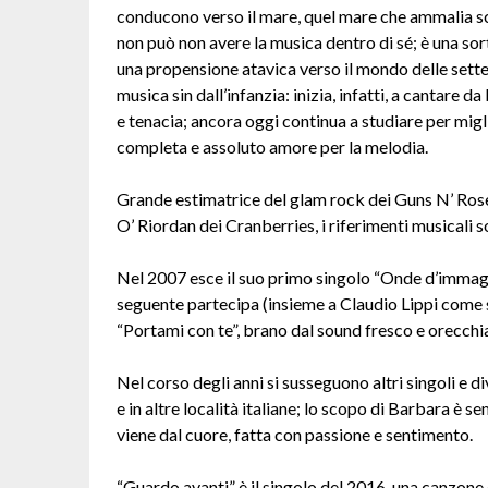
conducono verso il mare, quel mare che ammalia scr
non può non avere la musica dentro di sé; è una so
una propensione atavica verso il mondo delle sette 
musica sin dall’infanzia: inizia, infatti, a cantare
e tenacia; ancora oggi continua a studiare per mig
completa e assoluto amore per la melodia.
Grande estimatrice del glam rock dei Guns N’ Ros
O’ Riordan dei Cranberries, i riferimenti musicali s
Nel 2007 esce il suo primo singolo “Onde d’immagini
seguente partecipa (insieme a Claudio Lippi come s
“Portami con te”, brano dal sound fresco e orecchia
Nel corso degli anni si susseguono altri singoli e d
e in altre località italiane; lo scopo di Barbara 
viene dal cuore, fatta con passione e sentimento.
“Guardo avanti” è il singolo del 2016, una canzone 