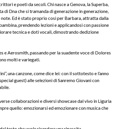
ittori e poeti da secoli. Chi nasce a Genova, la Superba,
rta di Dna che si tramanda di generazione in generazione,
note. Ed è stato proprio così per Barbara, attratta dalla
 da bambina, prendendo lezioni e applicandosi con passione
liorare tecnica e doti vocali, dimostrando dedizione
es e Aerosmith, passando per la suadente voce di Dolores
ono molti e variegati.
”, una canzone, come dice lei: con il sottotesto e l’anno
pecial guest) alle selezioni di Sanremo Giovani con
bile.
iverse collaborazioni e diversi showcase dal vivo in Liguria
è sempre quello: emozionarsi ed emozionare con musica che
dal testo che vuole ricordare una rinascita,