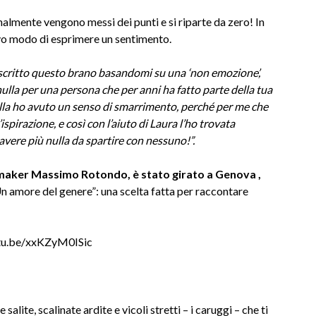
nalmente vengono messi dei punti e si riparte da zero! In
vo modo di esprimere un sentimento.
scritto questo brano basandomi su una ‘non emozione’,
nulla per una persona che per anni ha fatto parte della tua
la ho avuto un senso di smarrimento, perché per me che
ispirazione, e così con l’aiuto di Laura l’ho trovata
avere più nulla da spartire con nessuno!”.
deomaker Massimo Rotondo, è stato girato a Genova ,
“Un amore del genere”: una scelta fatta per raccontare
utu.be/xxKZyM0ISic
salite, scalinate ardite e vicoli stretti – i caruggi – che ti