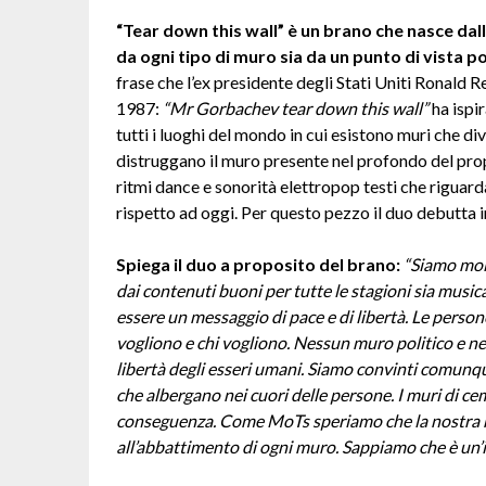
“Tear down this wall” è un brano che nasce dal
da ogni tipo di muro sia da un punto di vista po
frase che l’ex presidente degli Stati Uniti Ronald 
1987:
“Mr Gorbachev tear down this wall”
ha ispi
tutti i luoghi del mondo in cui esistono muri che div
distruggano il muro presente nel profondo del pr
ritmi dance e sonorità elettropop testi che riguarda
rispetto ad oggi. Per questo pezzo il duo debutta in 
Spiega il duo a proposito del brano:
“Siamo mol
dai contenuti buoni per tutte le stagioni sia musica
essere un messaggio di pace e di libertà. Le perso
vogliono e chi vogliono. Nessun muro politico e ne
libertà degli esseri umani. Siamo convinti comunque
che albergano nei cuori delle persone. I muri di ce
conseguenza. Come MoTs speriamo che la nostra 
all’abbattimento di ogni muro. Sappiamo che è un’im