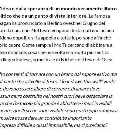
l’idea e dalla speranza di un mondo veramente libero
litico che da un punto di vista interiore.
La famosa
Reagan ha pronunciato a Berlino ovest nel Giugno del
rato la canzone. Nel testo vengono declamati uno ad uno
idono popoli, e si fa appello a tutte le persone affinché
oprio cuore. Come sempre i MoTs cercano di abbinare a
no il sociale, cosa che una volta era molto più sentita
lingua inglese, la musica è di Nichel ed il testo di Osea.
to contenti di tornare con un brano dal sapore estivo ma
lmente che a livello di testo. “Tear down this wall” vuole
ne devono essere libere di correre e di amare dove
ssun muro costruito nei nostri cuori deve ostacolare la
 che l’ostacolo più grande è abbattere i muri invisibili
mento, quelli si che sono visibili, sono purtroppo un’amara
musica possa dare un contributo importante
presa difficile o quasi impossibile, ma ci proviamo”.