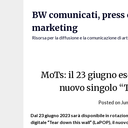
Skip
to
BW comunicati, press e
content
marketing
Risorsa per la diffusione e la comunicazione di art
MoTs: il 23 giugno esc
nuovo singolo “
Posted on
Ju
Dal 23 giugno 2023 sarà disponibile in rotazio
digitale “Tear down this wall” (LaPOP), il nuov