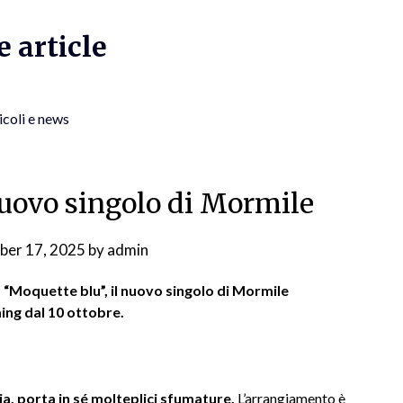
 article
icoli e news
nuovo singolo di Mormile
ber 17, 2025
by
admin
 “Moquette blu”, il nuovo singolo di Mormile
ming dal 10 ottobre.
 porta in sé molteplici sfumature.
L’arrangiamento è