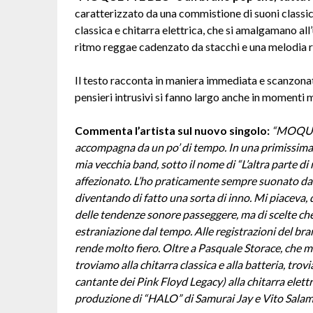
caratterizzato da una commistione di suoni classici
classica e chitarra elettrica, che si amalgamano al
ritmo reggae cadenzato da stacchi e una melodia r
Il testo racconta in maniera immediata e scanzonat
pensieri intrusivi si fanno largo anche in momenti
Commenta l’artista sul nuovo singolo:
“
MOQUET
accompagna da un po’ di tempo. In una primissima 
mia vecchia band, sotto il nome di “L’altra parte d
affezionato. L’ho praticamente sempre suonato dal
diventando di fatto una sorta di inno. Mi piaceva, d
delle tendenze sonore passeggere, ma di scelte che
estraniazione dal tempo. Alle registrazioni del bra
rende molto fiero. Oltre a Pasquale Storace, che m
troviamo alla chitarra classica e alla batteria, tr
cantante dei Pink Floyd Legacy) alla chitarra elettr
produzione di “HALO” di Samurai Jay e Vito Salama