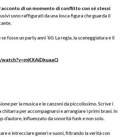
l racconto di un momento di conflitto con sé stessi
usivi sono raffigurati da una losca figura che guarda il
cante.
 se fosse un party anni ’60. La regia, la sceneggiatura e il
om/watch?v=mKXAiDkuaaQ
ione per la musica e le canzoni da piccolissimo. Scrive i
 la chitarra per accompagnarsi e arrangiare i primi brani. In
d’autore, influenzato da sonorità funk e non solo.
re e intrecciare generi e suoni, filtrando la verità con