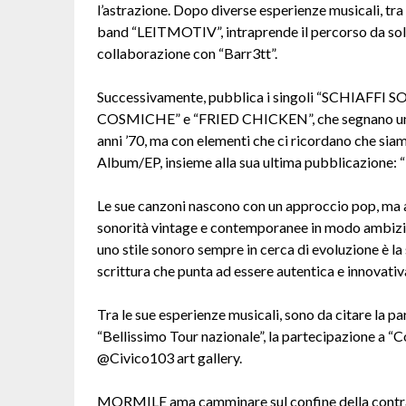
l’astrazione. Dopo diverse esperienze musicali, tra
band “LEITMOTIV”, intraprende il percorso da so
collaborazione con “Barr3tt”.
Successivamente, pubblica i singoli “SCHIAF
COSMICHE” e “FRIED CHICKEN”, che segnano una su
anni ’70, ma con elementi che ci ricordano che siam
Album/EP, insieme alla sua ultima pubblicazione: “
Le sue canzoni nascono con un approccio pop, ma 
sonorità vintage e contemporanee in modo ambizios
uno stile sonoro sempre in cerca di evoluzione è la
scrittura che punta ad essere autentica e innovativ
Tra le sue esperienze musicali, sono da citare la pa
“Bellissimo Tour nazionale”, la partecipazione a “
@Civico103 art gallery.
MORMILE ama camminare sul confine della contradd