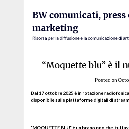
Skip
to
BW comunicati, press e
content
marketing
Risorsa per la diffusione e la comunicazione di art
“Moquette blu” è il 
Posted on
Octo
Dal 17 ottobre 2025 è in rotazione radiofonica
disponibile sulle piattaforme digitali di strea
“MOQUETTE BLU” è un brano pop che, tuttavia,