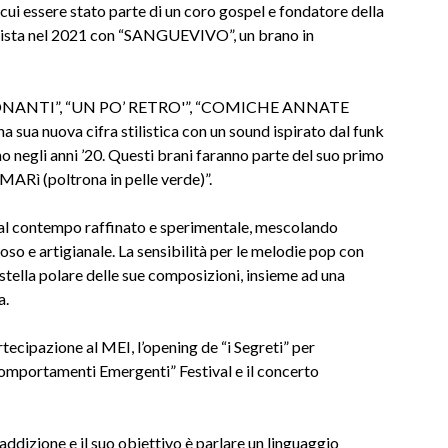
 cui essere stato parte di un coro gospel e fondatore della
lista nel 2021 con “SANGUEVIVO”, un brano in
FI SONANTI”, “UN PO’ RETRO'”, “COMICHE ANNATE
a nuova cifra stilistica con un sound ispirato dal funk
o negli anni ’20. Questi brani faranno parte del suo primo
MARì (poltrona in pelle verde)”.
al contempo raffinato e sperimentale, mescolando
o e artigianale. La sensibilità per le melodie pop con
 stella polare delle sue composizioni, insieme ad una
a.
rtecipazione al MEI, l’opening de “i Segreti” per
Comportamenti Emergenti” Festival e il concerto
izione e il suo obiettivo è parlare un linguaggio