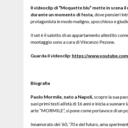
Il videoclip di “Moquette blu” mette in scena i
durante un momento di festa,
dove pensieri intr
protagonista in modo maligno, spocchioso e giudi
Il set è il salotto di un appartamento allestito come
montaggio sono a cura di Vincenzo Pezone.
Guarda il videoclip:
https://www.youtube.c
Biografia
Paolo Mormile, nato a Napoli,
scopre la sua pass
suoi primi testi all’età di 16 anni e inizia a suonare
arte “MORMILE”, si pone come portavoce di un pop 
Innamorato dei ’60, ’70 e del futuro, ama sperimenta