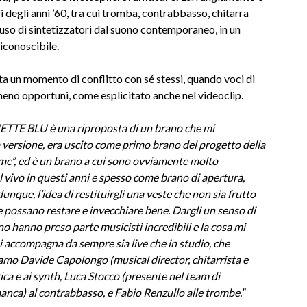
 degli anni ’60, tra cui tromba, contrabbasso, chitarra
l’uso di sintetizzatori dal suono contemporaneo, in un
iconoscibile.
a un momento di conflitto con sé stessi, quando voci di
 meno opportuni, come esplicitato anche nel videoclip.
TE BLU è una riproposta di un brano che mi
versione, era uscito come primo brano del progetto della
i me”, ed è un brano a cui sono ovviamente molto
 vivo in questi anni e spesso come brano di apertura,
unque, l’idea di restituirgli una veste che non sia frutto
 possano restare e invecchiare bene. Dargli un senso di
no hanno preso parte musicisti incredibili e la cosa mi
i accompagna da sempre sia live che in studio, che
oviamo Davide Capolongo (musical director, chitarrista e
ica e ai synth, Luca Stocco (presente nel team di
nca) al contrabbasso, e Fabio Renzullo alle trombe.”