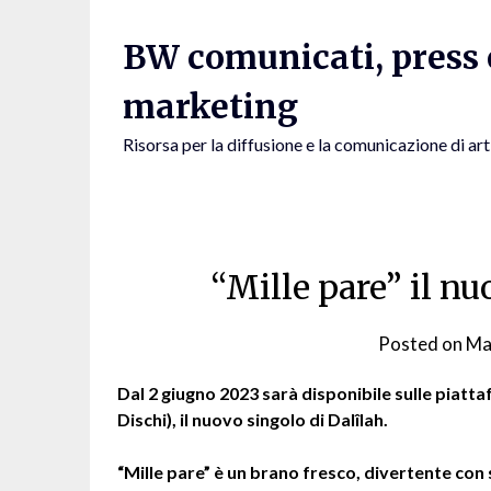
Skip
to
BW comunicati, press e
content
marketing
Risorsa per la diffusione e la comunicazione di art
“Mille pare” il nu
Posted on
Ma
Dal 2 giugno 2023 sarà disponibile sulle piatt
Dischi), il nuovo singolo di Dalîlah.
“Mille pare” è un brano fresco, divertente con 