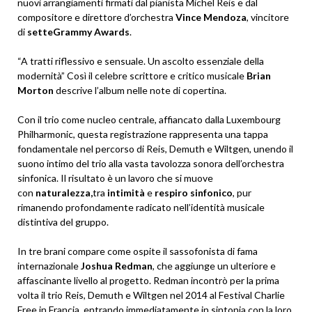
nuovi arrangiamenti firmati dal pianista Michel Reis e dal
compositore e direttore d’orchestra
Vince Mendoza
, vincitore
di
sette
Grammy Awards
.
“A tratti riflessivo e sensuale. Un ascolto essenziale della
modernità” Così il celebre scrittore e critico musicale
Brian
Morton
descrive l’album nelle note di copertina.
Con il trio come nucleo centrale, affiancato dalla Luxembourg
Philharmonic, questa registrazione rappresenta una tappa
fondamentale nel percorso di Reis, Demuth e Wiltgen, unendo il
suono intimo del trio alla vasta tavolozza sonora dell’orchestra
sinfonica. Il risultato è un lavoro che si muove
con
naturalezza,
tra
intimità
e
respiro sinfonico
, pur
rimanendo profondamente radicato nell’identità musicale
distintiva del gruppo.
In tre brani compare come ospite il sassofonista di fama
internazionale
Joshua Redman
, che aggiunge un ulteriore e
affascinante livello al progetto. Redman incontrò per la prima
volta il trio Reis, Demuth e Wiltgen nel 2014 al Festival Charlie
Free in Francia, entrando immediatamente in sintonia con la loro