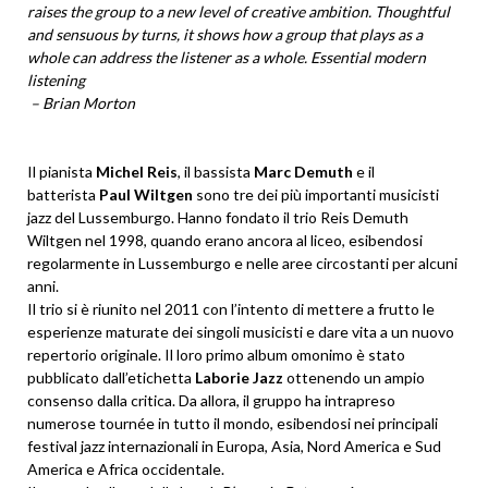
raises the group to a new level of creative ambition. Thoughtful
and sensuous by turns, it shows how a group that plays as a
whole can address the listener as a whole. Essential modern
listening
– Brian Morton
Il pianista
Michel Reis
, il bassista
Marc Demuth
e il
batterista
Paul Wiltgen
sono tre dei più importanti musicisti
jazz del Lussemburgo. Hanno fondato il trio Reis Demuth
Wiltgen nel 1998, quando erano ancora al liceo, esibendosi
regolarmente in Lussemburgo e nelle aree circostanti per alcuni
anni.
Il trio si è riunito nel 2011 con l’intento di mettere a frutto le
esperienze maturate dei singoli musicisti e dare vita a un nuovo
repertorio originale. Il loro primo album omonimo è stato
pubblicato dall’etichetta
Laborie Jazz
ottenendo un ampio
consenso dalla critica. Da allora, il gruppo ha intrapreso
numerose tournée in tutto il mondo, esibendosi nei principali
festival jazz internazionali in Europa, Asia, Nord America e Sud
America e Africa occidentale.