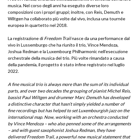
musica. Nel corso degli anni ha eseguito diverse loro
composizioni con i propri gruppi; inoltre, con Reis, Demuth e
Wiltgen ha collaborato più volte dal vivo, inclusa una tournée
europea in quartetto nel 2018.
La registrazione di
Freedom Trail
nasce da una performance dal
vivo in Lussemburgo che ha riunito il trio, Vince Mendoza,
Joshua Redman e la Luxembourg Philharmonic nell’esecuzione
orchestrale della musica del trio. Più volte rimandato a causa
della pandemia, il progetto è stato infine registrato nel luglio
2022.
A fine musical trio is always more than the sum of its individual
parts, and over two decades the grouping of pianist Michel Reis,
bassist Paul Wiltgen and drummer Marc Demuth has developed
a distinctive character that hasn’t simply yielded a number of
fine recordings but has helped to set Luxembourgish jazz on the
international map. Now, working with an orchestra conducted
by Vince Mendoza – who also penned some of the arrangements
– and with guest saxophonist Joshua Redman, they have
delivered Freedom Trail, a powerful new musical statement that