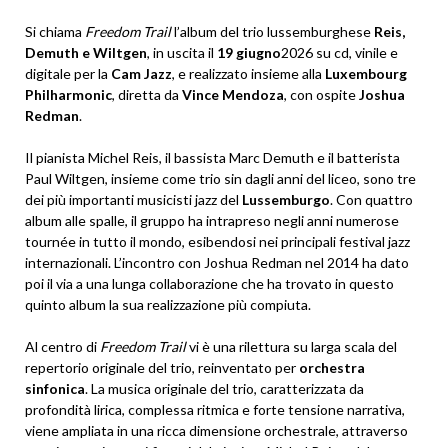
Si chiama
Freedom Trail
l’album del trio lussemburghese
Reis,
Demuth e Wiltgen
, in uscita il
19 giugno
2026 su cd, vinile e
digitale per la
Cam Jazz
, e realizzato insieme alla
Luxembourg
Philharmonic
, diretta da
Vince Mendoza
, con ospite
Joshua
Redman
.
Il pianista Michel Reis, il bassista Marc Demuth e il batterista
Paul Wiltgen, insieme come trio sin dagli anni del liceo, sono tre
dei più importanti musicisti jazz del
Lussemburgo
. Con quattro
album alle spalle, il gruppo ha intrapreso negli anni numerose
tournée in tutto il mondo, esibendosi nei principali festival jazz
internazionali. L’incontro con Joshua Redman nel 2014 ha dato
poi il via a una lunga collaborazione che ha trovato in questo
quinto album la sua realizzazione più compiuta.
Al centro di
Freedom Trail
vi è una rilettura su larga scala del
repertorio originale del trio, reinventato per
orchestra
sinfonica
. La musica originale del trio, caratterizzata da
profondità lirica, complessa ritmica e forte tensione narrativa,
viene ampliata in una ricca dimensione orchestrale, attraverso