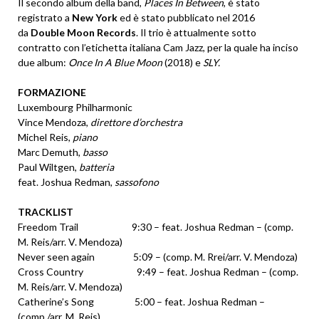
Il secondo album della band,
Places In Between
, è stato
registrato a
New York
ed è stato pubblicato nel 2016
da
Double Moon Records
. Il trio è attualmente sotto
contratto con l’etichetta italiana Cam Jazz, per la quale ha inciso
due album:
Once In A Blue Moon
(2018) e
SLY.
FORMAZIONE
Luxembourg Philharmonic
Vince Mendoza,
direttore d’orchestra
Michel Reis,
piano
Marc Demuth,
basso
Paul Wiltgen,
batteria
feat. Joshua Redman,
sassofono
TRACKLIST
Freedom Trail
9:30 – feat. Joshua Redman – (comp.
M. Reis/arr. V. Mendoza)
Never seen again 5:09 – (comp. M. Rrei/arr. V. Mendoza)
Cross Country
9:49 – feat. Joshua Redman – (comp.
M. Reis/arr. V. Mendoza)
Catherine’s Song 5:00 – feat. Joshua Redman –
(comp./arr. M. Reis)