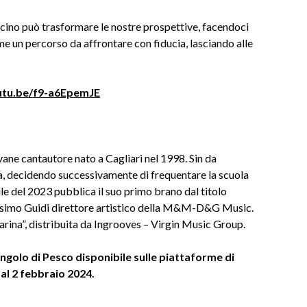
 vicino può trasformare le nostre prospettive, facendoci
ome un percorso da affrontare con fiducia, lasciando alle
outu.be/f9-a6EpemJE
ane cantautore nato a Cagliari nel 1998. Sin da
ca, decidendo successivamente di frequentare la scuola
ile del 2023 pubblica il suo primo brano dal titolo
assimo Guidi direttore artistico della M&M-D&G Music.
rina”, distribuita da Ingrooves – Virgin Music Group.
golo di Pesco disponibile sulle piattaforme di
dal 2 febbraio 2024.