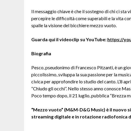
Il messaggio chiave è che il sostegno di chi ci sta
percepire le difficoltà come superabili e la vita c
spalle la visione del bicchiere mezzo vuoto.
Guarda qui il videoclip su YouTube:
https://y
Biografia
Pesco, pseudonimo di Francesco Pitzanti, è un giov
piccolissimo, sviluppa la sua passione per la musi
civica per approfondire lo studio del canto. L’8 apr
“Chiudo gli occhi”. Nello stesso anno conosce M
Poco tempo dopo, il 21 luglio, pubblica “Brezza ma
“Mezzo vuoto”
(M&M-D&G Music) è il nuovo sin
streaming digitale e in rotazione radiofonica 