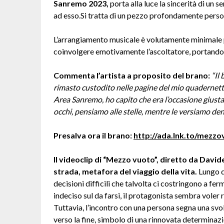
Sanremo 2023,
porta alla luce la sincerità di un s
ad esso.Si tratta di un pezzo profondamente perso
L’arrangiamento musicale è volutamente minimale pe
coinvolgere emotivamente l’ascoltatore, portandol
Commenta l’artista a proposito del brano:
“Il 
rimasto custodito nelle pagine del mio quadernetto
Area Sanremo, ho capito che era l’occasione giusta
occhi, pensiamo alle stelle, mentre le versiamo den
Presalva ora il brano:
http://ada.lnk.to/mezz
Il videoclip di “Mezzo vuoto”, diretto da Davide
strada, metafora del viaggio della vita.
Lungo q
decisioni difficili che talvolta ci costringono a fer
indeciso sul da farsi, il protagonista sembra voler 
Tuttavia, l’incontro con una persona segna una svolt
verso la fine, simbolo di una rinnovata determinaz