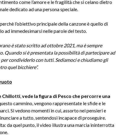
entimento come l’amore e le fragilità che si celano dietro
nale dedicato ad una persona speciale.
rchè l’obiettivo principale della canzone è quello di
o ad immedesimarsi nelle parole del testo.
brano è stato scritto ad ottobre 2021, ma è sempre
. Quando si è presentata la possibilità di partecipare ad
 per condividerlo con tutti. Sediamoci e chiudiamo gli
tro quel bicchiere”.
ovuoto
 Chillotti
,
vede la figura di Pesco che
percorre una
uesto cammino, vengono rappresentate le sfide e le
marci. Si vedono momenti in cui, assorto nei pensieri e
rinunciare a tutto, sentendosi incapace di proseguire.
a: da quel punto, il video illustra una marcia ininterrotta
ione.