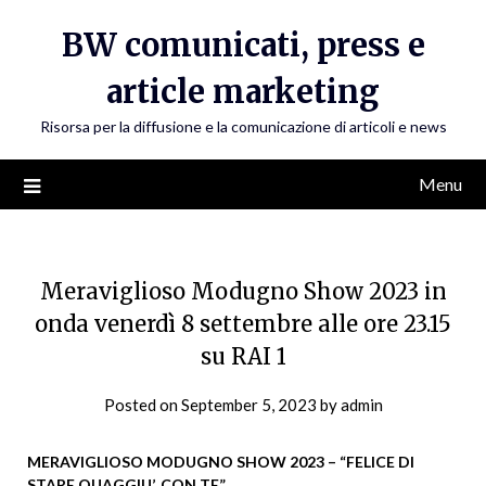
Skip
BW comunicati, press e
to
content
article marketing
Risorsa per la diffusione e la comunicazione di articoli e news
Menu
Meraviglioso Modugno Show 2023 in
onda venerdì 8 settembre alle ore 23.15
su RAI 1
Posted on
September 5, 2023
by
admin
MERAVIGLIOSO MODUGNO SHOW 2023 – “FELICE DI
STARE QUAGGIU’. CON TE”