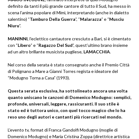
definito da tanti il più grande cantore di tutto il Sud, ha messo in
scena l’anima popolare di Mimì, interpretando (anche in dialetto
salentino) “
Tamburo Della Guerra
”, “
Malarazza
” e “
Musciu
Niuru
”.
MANINNI
, l’eclettico cantautore cresciuto a Bari, si è cimentato
con “
Libero
” e “
Ragazzo Del Sud
”, quest’ultimo brano insieme
ad un altro brillante musicista pugliese,
LAMACCHIA
.
Nel corso della serata è stato consegnato anche il Premio Città
di Polignano a Mare a Gianni Torres regista e ideatore del
“Modugno Torna a Casa” (1993).
Questa serata esclusiva, ha sottolineato ancora una volta
quanto uniscano le canzoni di Domenico Modugno: semplici,
profonde, universali, leggere, rassicuranti. Il suo stile è
stato ed è tuttora unico, con quel tocco magico che lo ha
reso uno degli autori e cantanti più ricercati nel mondo.
L’evento tv, format di Franca Gandolfi Modugno (moglie di
Domenico Modugno) e Maria Cristina Zoppa (direttrice artistica