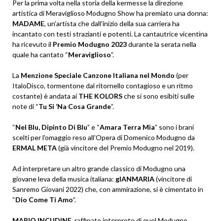
Per la prima volta nella storia della kermesse la direzione
artistica di Meraviglioso Modugno Show ha premiato una donna:
MADAME
, un’artista che dall’inizio della sua carriera ha
incantato con testi strazianti e potenti. La cantautrice vicentina
ha ricevuto il
Premio Modugno 2023
durante la serata nella
quale ha cantato “
Meraviglioso
”.
La
Menzione Speciale Canzone Italiana nel Mondo
(per
ItaloDisco, tormentone dal ritornello contagioso e un ritmo
costante) è andata ai
THE KOLORS
che si sono esibiti sulle
note di “
Tu Si ‘Na Cosa Grande
”.
“
Nel Blu, Dipinto Di Blu
” e “
Amara Terra Mia
” sono i brani
scelti per l’omaggio reso all’Opera di Domenico Modugno da
ERMAL META
(già vincitore del Premio Modugno nel 2019).
Ad interpretare un altro grande classico di Modugno una
giovane leva della musica italiana:
gIANMARIA
(vincitore di
Sanremo Giovani 2022) che, con ammirazione, si è cimentato in
“
Dio Come Ti Amo
”.
MARIO INCUDINE
, raffinato interprete di quel Modugno