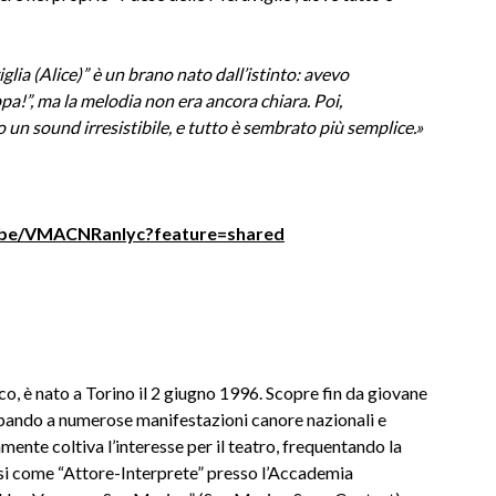
glia (Alice)” è un brano nato dall’istinto: avevo
ppa!”, ma la melodia non era ancora chiara. Poi,
o un sound irresistibile, e tutto è sembrato più semplice.»
u.be/VMACNRanIyc?feature=shared
o, è nato a Torino il 2 giugno 1996. Scopre fin da giovane
cipando a numerose manifestazioni canore nazionali e
lamente coltiva l’interesse per il teatro, frequentando la
i come “Attore-Interprete” presso l’Accademia