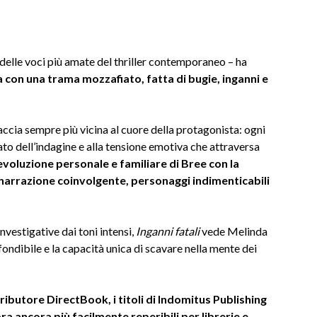
elle voci più amate del thriller contemporaneo – ha
a con una trama mozzafiato, fatta di bugie, inganni e
accia sempre più vicina al cuore della protagonista: ogni
ato dell’indagine e alla tensione emotiva che attraversa
evoluzione personale e familiare di Bree con la
 narrazione coinvolgente, personaggi indimenticabili
investigative dai toni intensi,
Inganni fatali
vede Melinda
fondibile e la capacità unica di scavare nella mente dei
ributore DirectBook, i titoli di Indomitus Publishing
a ancora più facilmente reperibili per librerie e