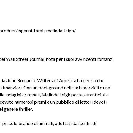
product/inganni-fatali-melinda-leigh/
el Wall Street Journal, nota per i suoi avvincenti romanzi
ssociazione Romance Writers of America ha deciso che
ti finanziari. Con un background nelle arti marziali e una
e indagini criminali, Melinda Leigh porta autenticità e
ricevuto numerosi premi e un pubblico di lettori devoti,
l genere thriller.
n piccolo branco di animali, adottati dai centri di