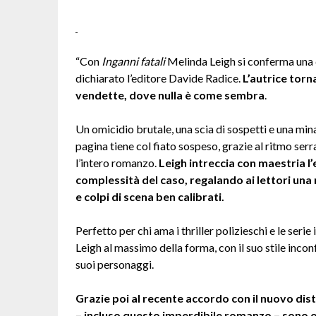
“Con
Inganni fatali
Melinda Leigh si conferma una d
dichiarato l’editore Davide Radice.
L’autrice torn
vendette, dove nulla è come sembra
.
Un omicidio brutale, una scia di sospetti e una min
pagina tiene col fiato sospeso, grazie al ritmo serr
l’intero romanzo.
Leigh intreccia con maestria l’
complessità del caso, regalando ai lettori una
e colpi di scena ben calibrati.
Perfetto per chi ama i thriller polizieschi e le serie 
Leigh al massimo della forma, con il suo stile incon
suoi personaggi.
Grazie poi al recente accordo con il nuovo dist
– incluso questo imperdibile romanzo – sono or