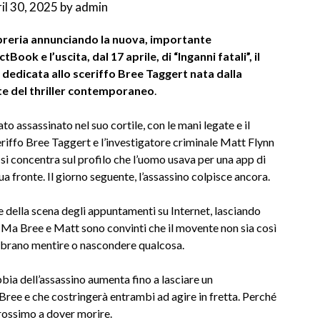
il 30, 2025
by
admin
ibreria annunciando la nuova, importante
rectBook
e l’uscita, dal 17 aprile, di “Inganni fatali”, il
r dedicata allo sceriffo Bree Taggert nata dalla
ate del thriller contemporaneo
.
o assassinato nel suo cortile, con le mani legate e il
eriffo Bree Taggert e l’investigatore criminale Matt Flynn
 si concentra sul profilo che l’uomo usava per una app di
a fronte. Il giorno seguente, l’assassino colpisce ancora.
della scena degli appuntamenti su Internet, lasciando
e. Ma Bree e Matt sono convinti che il movente non sia così
embrano mentire o nascondere qualcosa.
bia dell’assassino aumenta fino a lasciare un
ree e che costringerà entrambi ad agire in fretta. Perché
rossimo a dover morire.