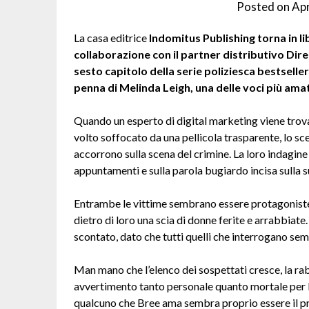
Posted on
Apr
La casa editrice
Indomitus Publishing torna in l
collaborazione con il partner distributivo Di
sesto capitolo della serie poliziesca bestselle
penna di Melinda Leigh, una delle voci più am
Quando un esperto di digital marketing viene trovat
volto soffocato da una pellicola trasparente, lo sc
accorrono sulla scena del crimine. La loro indagine
appuntamenti e sulla parola bugiardo incisa sulla su
Entrambe le vittime sembrano essere protagoniste 
dietro di loro una scia di donne ferite e arrabbiat
scontato, dato che tutti quelli che interrogano s
Man mano che l’elenco dei sospettati cresce, la rab
avvertimento tanto personale quanto mortale per B
qualcuno che Bree ama sembra proprio essere il p