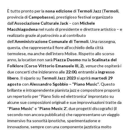
È tutto pronto per la
nona edizione
di
Termoli Jazz
(
Termoli
,
provincia di
Campobasso
), prestigioso festival organizzato
dall’
Associazione Culturale Jack
– con
Michele
Macchiagodena
nel ruolo di presidente e direttore artistico – e
realizzato grazie al patrocinio a al contributo
dell’
Amministrazione Comunale di Termoli
. Una rassegna,
questa, che rappresenta il fiore all’occhiello della città
termolese, ma anche dell’intero Molise. Rispetto allo scorso
anno, la location non sarà
Piazza Duomo
ma la
Scalinata del
Folklore
(
Corso Vittorio Emanuele III, 2
),
venue
che ospiterà i
due concerti che inizieranno alle
22:00
, entrambi a
ingresso
libero
. Il sipario su
Termoli Jazz 2023
si aprirà
martedì 29
agosto
con
Alessandro Sgobbio – “Piano Music”
. Questo
brillante e intraprendente pianista jazz e compositore proporrà
un repertorio per “Piano Solo ed elettronica” improntato su
alcune sue composizioni originali e sue improvvisazioni tratte da
“
Piano Music
” e “
Piano Music 2
”, due progetti discografici (il
secondo non ancora pubblicato) che rappresentano un viaggio
immersivo fra sonorità ipnotiche, sperimentazione e
innovazione, sempre con una componente jazzistica molto