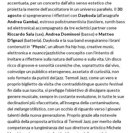
accentuata, per un concerto dall’alto senso estetico che
proietta la mente dell’ascoltatore in un universo parallelo. Il
30
agosto
si spegneranno i riflettori con
Daykoda
(all’anagrafe
Andrea Gamba
), estroso polistrumentista (tastiere, synth bass
ed elettronica) accompagnato da tre eclettici partner come
Riccardo Sala
(sax),
Andrea Dominoni
(basso) e
Matteo
D’Ignazi
(batteria). Daykoda e la sua band eseguiranno i brani
contenuti in “
Physis
”, un album fra hip hop, creative music,
elettronica e
nuance
jazzistiche concepito con l’intento di
invitare a riflettere sulla natura dell’uomo e sulla vita. Un disco
ricco di groove e sonorità cosmiche che, soprattutto dal vivo,
coinvolge un pubblico eterogeneo, assetato di curiosità, non
solo formato da puristi del jazz. Termoli Jazz, come un vero e
proprio biglietto da visita che contraddistingue questo festival
fin dalla sua nascita, si prefigge l’obiettivo di divulgare questo
genere musicale, sempre in costante evoluzione, in tutte le sue
declinazioni più sfaccettate, all’insegna della contaminazione,
del
mélange
stilistico, con un occhio di riguardo verso i giovani
talenti della nuova generazione. Proprio grazie alla notevole
qualità della proposta artistica di Termoli Jazz, per merito della
competenza e lungimiranza del suo direttore artistico Michele