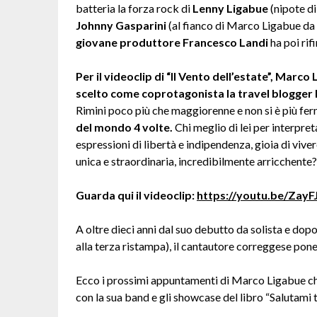
batteria la forza rock di
Lenny Ligabue
(nipote di
Johnny Gasparini
(al fianco di Marco Ligabue da 
giovane produttore Francesco Landi
ha poi rif
Per il videoclip di “Il Vento dell’estate”, Marc
scelto come coprotagonista la travel blogger
Rimini poco più che maggiorenne e non si è più fe
del mondo 4 volte.
Chi meglio di lei per interpret
espressioni di libertà e indipendenza, gioia di vive
unica e straordinaria, incredibilmente arricchente?
Guarda qui il videoclip:
https://youtu.be/ZayF
A oltre dieci anni dal suo debutto da solista e dopo
alla terza ristampa), il cantautore correggese pone 
Ecco i prossimi appuntamenti di Marco Ligabue che 
con la sua band e gli showcase del libro “Salutami 