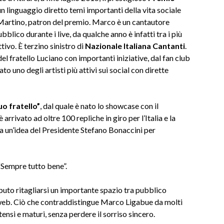
n linguaggio diretto temi importanti della vita sociale
 Martino, patron del premio. Marco è un cantautore
bblico durante i live, da qualche anno è infatti tra i più
ttivo. È terzino sinistro di
Nazionale Italiana Cantanti
.
 del fratello Luciano con importanti iniziative, dal fan club
o uno degli artisti più attivi sui social con dirette
uo fratello”
, dal quale è nato lo showcase con il
rrivato ad oltre 100 repliche in giro per l’Italia e la
da un’idea del Presidente Stefano Bonaccini per
“Sempre tutto bene”.
puto ritagliarsi un importante spazio tra pubblico
l web. Ciò che contraddistingue Marco Ligabue da molti
tensi e maturi, senza perdere il sorriso sincero.