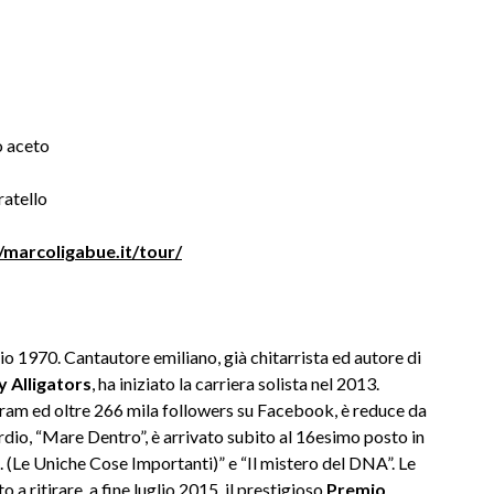
o aceto
atello
//marcoligabue.it/tour/
o 1970. Cantautore emiliano, già chitarrista ed autore di
y Alligators
, ha iniziato la carriera solista nel 2013.
gram ed oltre 266 mila followers su Facebook, è reduce da
ordio, “Mare Dentro”, è arrivato subito al 16esimo posto in
I. (Le Uniche Cose Importanti)” e “Il mistero del DNA”. Le
 a ritirare, a fine luglio 2015, il prestigioso
Premio