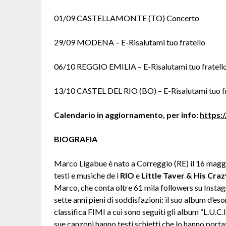
01/09 CASTELLAMONTE (TO) Concerto
29/09 MODENA – E-Risalutami tuo fratello
06/10 REGGIO EMILIA – E-Risalutami tuo fratell
13/10 CASTEL DEL RIO (BO) – E-Risalutami tuo fr
Calendario in aggiornamento, per info:
https:
BIOGRAFIA
Marco Ligabue è nato a Correggio (RE) il 16 maggi
testi e musiche de i
RIO
e
Little Taver & His Craz
Marco, che conta oltre 61 mila followers su Insta
sette anni pieni di soddisfazioni: il suo album d’es
classifica FIMI a cui sono seguiti gli album “L.U.C.
sue canzoni hanno testi schietti che lo hanno portato