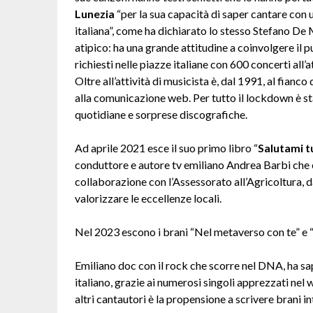
Lunezia
“per la sua capacità di saper cantare con u
italiana”, come ha dichiarato lo stesso Stefano De
atipico: ha una grande attitudine a coinvolgere il pu
richiesti nelle piazze italiane con 600 concerti all’a
Oltre all’attività di musicista è, dal 1991, al fianco
alla comunicazione web. Per tutto il lockdown è stat
quotidiane e sorprese discografiche.
Ad aprile 2021 esce il suo primo libro “
Salutami t
conduttore e autore tv emiliano Andrea Barbi che è a
collaborazione con l’Assessorato all’Agricoltura, 
valorizzare le eccellenze locali.
Nel 2023 escono i brani “Nel metaverso con te” e 
Emiliano doc con il rock che scorre nel DNA, ha sa
italiano, grazie ai numerosi singoli apprezzati ne
altri cantautori è la propensione a scrivere brani in