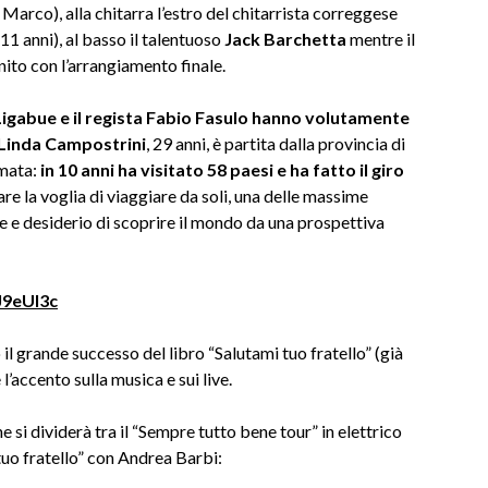
 Marco), alla chitarra l’estro del chitarrista correggese
11 anni), al basso il talentuoso
Jack Barchetta
mentre il
inito con l’arrangiamento finale.
o Ligabue e il regista Fabio Fasulo hanno volutamente
 Linda Campostrini
, 29 anni, è partita dalla provincia di
rmata:
in 10 anni ha visitato 58 paesi e ha fatto il giro
are la voglia di viaggiare da soli, una delle massime
re e desiderio di scoprire il mondo da una prospettiva
J9eUI3c
 il grande successo del libro “Salutami tuo fratello” (già
l’accento sulla musica e sui live.
si dividerà tra il “Sempre tutto bene tour” in elettrico
tuo fratello” con Andrea Barbi: