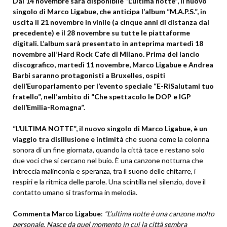
Dal 14 novembre sarà disponibile “L’ultima notte”, il nuovo
singolo di Marco Ligabue, che anticipa l’album “M.A.P.S.”, in
uscita il 21 novembre in vinile (a cinque anni di distanza dal
precedente) e il 28 novembre su tutte le piattaforme
digitali. L’album sarà presentato in anteprima martedì 18
novembre all’Hard Rock Cafe di Milano. Prima del lancio
discografico, martedì 11 novembre, Marco Ligabue e Andrea
Barbi saranno protagonisti a Bruxelles, ospiti
dell’Europarlamento per l’evento speciale “E-RiSalutami tuo
fratello”, nell’ambito di “Che spettacolo le DOP e IGP
dell’Emilia-Romagna”.
“L’ULTIMA NOTTE”, il nuovo singolo di Marco Ligabue, è un
viaggio tra disillusione e intimità
che suona come la colonna
sonora di un fine giornata, quando la città tace e restano solo
due voci che si cercano nel buio. È una canzone notturna che
intreccia malinconia e speranza, tra il suono delle chitarre, i
respiri e la ritmica delle parole. Una scintilla nel silenzio, dove il
contatto umano si trasforma in melodia.
Commenta Marco Ligabue
:
“L’ultima notte è una canzone molto
personale. Nasce da quel momento in cui la città sembra