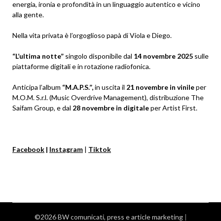
energia, ironia e profondità in un linguaggio autentico e vicino
alla gente.
Nella vita privata è l’orgoglioso papà di Viola e Diego.
“L’ultima notte”
singolo disponibile dal
14 novembre 2025
sulle
piattaforme digitali e in rotazione radiofonica.
Anticipa l’album
“M.A.P.S.”,
in uscita il
21 novembre in vinile
per
M.O.M. S.r.l. (Music Overdrive Management), distribuzione The
Saifam Group, e dal
28 novembre in digitale
per Artist First.
Facebook
|
Instagram
|
Tiktok
©2026 BW comunicati, press e article marketing
|