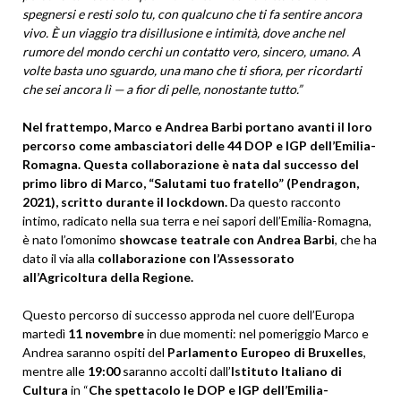
spegnersi e resti solo tu, con qualcuno che ti fa sentire ancora
vivo. È un viaggio tra disillusione e intimità, dove anche nel
rumore del mondo cerchi un contatto vero, sincero, umano. A
volte basta uno sguardo, una mano che ti sfiora, per ricordarti
che sei ancora lì — a fior di pelle, nonostante tutto.”
Nel frattempo, Marco e Andrea Barbi portano avanti il loro
percorso come ambasciatori delle 44 DOP e IGP dell’Emilia-
Romagna. Questa collaborazione è nata dal successo del
primo libro di Marco, “Salutami tuo fratello” (Pendragon,
2021), scritto durante il lockdown.
Da questo racconto
intimo, radicato nella sua terra e nei sapori dell’Emilia-Romagna,
è nato l’omonimo
showcase teatrale con Andrea Barbi
, che ha
dato il via alla
collaborazione con l’Assessorato
all’Agricoltura della Regione.
Questo percorso di successo approda nel cuore dell’Europa
martedì
11 novembre
in due momenti: nel pomeriggio Marco e
Andrea saranno ospiti del
Parlamento Europeo di Bruxelles
,
mentre alle
19:00
saranno accolti dall’
Istituto Italiano di
Cultura
in “
Che spettacolo le DOP e IGP dell’Emilia-