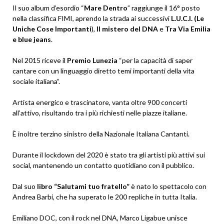
Il suo album d’esordio “
Mare Dentro
” raggiunge il 16° posto
nella classifica FIMI, aprendo la strada ai successivi
L.U.C.I. (Le
Uniche Cose Importanti
),
Il mistero del DNA
e
Tra Via Emilia
e blue jeans
.
Nel 2015 riceve il
Premio Lunezia
“per la capacità di saper
cantare con un linguaggio diretto temi importanti della vita
sociale italiana”.
Artista energico e trascinatore, vanta oltre 900 concerti
all’attivo, risultando tra i più richiesti nelle piazze italiane.
È inoltre terzino sinistro della Nazionale Italiana Cantanti.
Durante il lockdown del 2020 è stato tra gli artisti più attivi sui
social, mantenendo un contatto quotidiano con il pubblico.
Dal suo
libro “Salutami tuo fratello”
è nato lo spettacolo con
Andrea Barbi, che ha superato le 200 repliche in tutta Italia.
Emiliano DOC, con il rock nel DNA, Marco Ligabue unisce