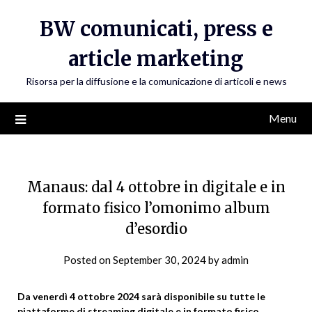
Skip
BW comunicati, press e
to
content
article marketing
Risorsa per la diffusione e la comunicazione di articoli e news
Menu
Manaus: dal 4 ottobre in digitale e in
formato fisico l’omonimo album
d’esordio
Posted on
September 30, 2024
by
admin
Da venerdì 4 ottobre 2024 sarà disponibile su tutte le
piattaforme di streaming digitale e in formato fisico