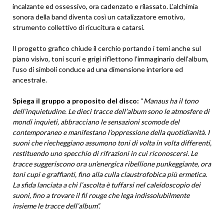
incalzante ed ossessivo, ora cadenzato e rilassato. L’alchimia
sonora della band diventa così un catalizzatore emotivo,
strumento collettivo di ricucitura e catarsi.
Il progetto grafico chiude il cerchio portando i temi anche sul
piano visivo, toni scuri e grigi riflettono l’immaginario dell’album,
l’uso di simboli conduce ad una dimensione interiore ed
ancestrale.
Spiega il gruppo a proposito del disco:
“
Manaus ha il tono
dell’inquietudine. Le dieci tracce dell’album sono le atmosfere di
mondi inquieti, abbracciano le sensazioni scomode del
contemporaneo e manifestano l’oppressione della quotidianità. I
suoni che riecheggiano assumono toni di volta in volta differenti,
restituendo uno specchio di rifrazioni in cui riconoscersi. Le
tracce suggeriscono ora un’energica ribellione punkeggiante, ora
toni cupi e graffianti, fino alla culla claustrofobica più ermetica.
La sfida lanciata a chi l’ascolta è tuffarsi nel caleidoscopio dei
suoni, fino a trovare il fil rouge che lega indissolubilmente
insieme le tracce dell’album”.