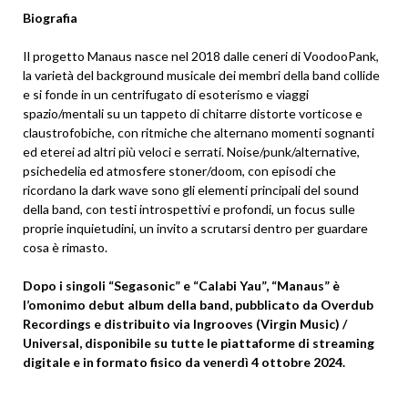
Biografia
Il progetto Manaus nasce nel 2018 dalle ceneri di VoodooPank,
la varietà del background musicale dei membri della band collide
e si fonde in un centrifugato di esoterismo e viaggi
spazio/mentali su un tappeto di chitarre distorte vorticose e
claustrofobiche, con ritmiche che alternano momenti sognanti
ed eterei ad altri più veloci e serrati. Noise/punk/alternative,
psichedelia ed atmosfere stoner/doom, con episodi che
ricordano la dark wave sono gli elementi principali del sound
della band, con testi introspettivi e profondi, un focus sulle
proprie inquietudini, un invito a scrutarsi dentro per guardare
cosa è rimasto.
Dopo i singoli “Segasonic” e “Calabi Yau”, “Manaus” è
l’omonimo debut album della band, pubblicato da Overdub
Recordings e distribuito via Ingrooves (Virgin Music) /
Universal, disponibile su tutte le piattaforme di streaming
digitale e in formato fisico da venerdì 4 ottobre 2024.