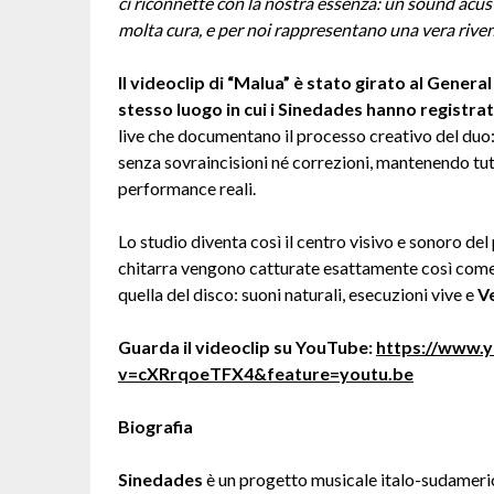
ci riconnette con la nostra essenza: un sound acust
molta cura, e per noi rappresentano una vera riven
Il videoclip di “Malua” è stato girato al Gener
stesso luogo in cui i Sinedades hanno registrat
live che documentano il processo creativo del duo:
senza sovraincisioni né correzioni, mantenendo tutt
performance reali.
Lo studio diventa così il centro visivo e sonoro del
chitarra vengono catturate esattamente così come n
quella del disco: suoni naturali, esecuzioni vive e
V
Guarda il videoclip su YouTube:
https://www.
v=cXRrqoeTFX4&feature=youtu.be
Biografia
Sinedades
è un progetto musicale italo-sudameric