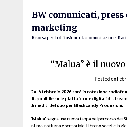
Skip
to
BW comunicati, press e
content
marketing
Risorsa per la diffusione e la comunicazione di art
“Malua” è il nuovo
Posted on
Febr
Dal 6 febbraio 2026 sarà in rotazione radiofoni
disponibile sulle piattaforme digitali di strea
di inediti del duo per Blackcandy Produzioni.
“
Malua”
segna una nuova tappa nel percorso dei
S
intima, notturna e sensoriale. Il brano sceglie la v