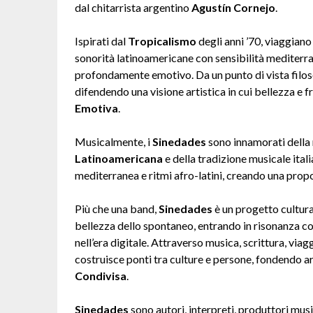
dal chitarrista argentino
Agustín Cornejo
.
Ispirati dal
Tropicalismo
degli anni ’70, viaggiano
sonorità latinoamericane con sensibilità mediterra
profondamente emotivo. Da un punto di vista filosof
difendendo una visione artistica in cui bellezza e f
Emotiva
.
Musicalmente, i
Sinedades
sono innamorati della 
Latinoamericana
e della tradizione musicale itali
mediterranea e ritmi afro-latini, creando una prop
Più che una band,
Sinedades
è un progetto cultura
bellezza dello spontaneo, entrando in risonanza c
nell’era digitale. Attraverso musica, scrittura, viagg
costruisce ponti tra culture e persone, fondendo ar
Condivisa
.
Sinedades
sono autori, interpreti, produttori music