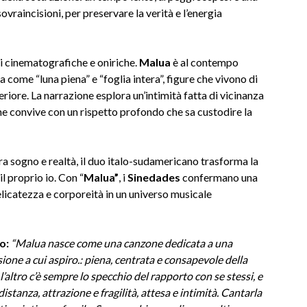
sovraincisioni, per preservare la verità e l’energia
ni cinematografiche e oniriche.
Malua
è al contempo
a come “luna piena” e “foglia intera”, figure che vivono di
riore. La narrazione esplora un’intimità fatta di vicinanza
e convive con un rispetto profondo che sa custodire la
a sogno e realtà, il duo italo-sudamericano trasforma la
il proprio io. Con “
Malua”
, i
Sinedades
confermano una
delicatezza e corporeità in un universo musicale
o:
“
Malua nasce come una canzone dedicata a una
one a cui aspiro.: piena, centrata e consapevole della
’altro c’è sempre lo specchio del rapporto con se stessi, e
istanza, attrazione e fragilità, attesa e intimità. Cantarla