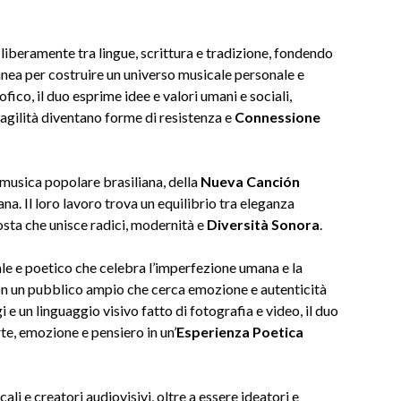
 liberamente tra lingue, scrittura e tradizione, fondendo
nea per costruire un universo musicale personale e
ico, il duo esprime idee e valori umani e sociali,
ragilità diventano forme di resistenza e
Connessione
musica popolare brasiliana, della
Nueva Canción
ana. Il loro lavoro trova un equilibrio tra eleganza
osta che unisce radici, modernità e
Diversità Sonora
.
le e poetico che celebra l’imperfezione umana e la
on un pubblico ampio che cerca emozione e autenticità
i e un linguaggio visivo fatto di fotografia e video, il duo
te, emozione e pensiero in un’
Esperienza Poetica
ali e creatori audiovisivi, oltre a essere ideatori e