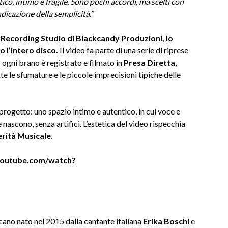
ico, intimo e fragile. Sono pochi accordi, ma scelti con
dicazione della semplicità.”
al Recording Studio di Blackcandy Produzioni, lo
o l’intero disco.
Il video fa parte di una serie di riprese
 ogni brano è registrato e filmato in
Presa Diretta
,
e le sfumature e le piccole imprecisioni tipiche delle
 progetto: uno spazio intimo e autentico, in cui voce e
ascono, senza artifici. L’estetica del video rispecchia
erità Musicale
.
youtube.com/watch?
ano nato nel 2015 dalla cantante italiana
Erika Boschi
e