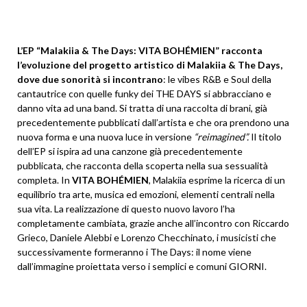
L’EP “Malakiia & The Days: VITA BOHÉMIEN” racconta
l’evoluzione del progetto artistico di Malakiia & The Days,
dove due sonorità si incontrano
: le vibes R&B e Soul della
cantautrice con quelle funky dei THE DAYS si abbracciano e
danno vita ad una band. Si tratta di una raccolta di brani, già
precedentemente pubblicati dall’artista e che ora prendono una
nuova forma e una nuova luce in versione
“reimagined”.
Il titolo
dell’EP si ispira ad una canzone già precedentemente
pubblicata, che racconta della scoperta nella sua sessualità
completa. In
VITA BOHÉMIEN
, Malakiia esprime la ricerca di un
equilibrio tra arte, musica ed emozioni, elementi centrali nella
sua vita. La realizzazione di questo nuovo lavoro l’ha
completamente cambiata, grazie anche all’incontro con Riccardo
Grieco, Daniele Alebbi e Lorenzo Checchinato, i musicisti che
successivamente formeranno i The Days: il nome viene
dall’immagine proiettata verso i semplici e comuni GIORNI.