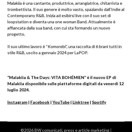
Malakiia è una cantante, produttrice, arrangiatrice, chitarrista e
trombettista. Il suo genere è molto vasto, spaziando dall’Indie al
Contemporany R&B. Inizia ad esibirsi live con il suo set di
loopstation e diventa una one woman Band. Attualmente è
affiancata dalla sua band, con cui sta formando un nuovo
progetto.
Il suo ultimo lavoro è “Komorebi”, una raccolta di 6 brani tutti in
stile R&B, uscito a gennaio 2024 per LaPOP.
“Malakiia & The Days: VITA BOHÉMIEN” è il nuovo EP di
Malakiia disponibile sulle piattaforme digitali da venerdì 12
luglio 2024.
Instagram
|
Facebook
|
YouTube
|
Linktree
|
Spotify
©2026 BW comunicati, press e article marketing
|