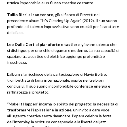
ritmica impeccabile e un flusso creativo costante.
Tullio Ricci al sax tenore
, già al fianco di Pizzetti nel
precedente album “It’s Clearing Up Again” (2019). Il suo suono
profondo e il talento improvvisativo sono cruciali per il carattere
del disco.
Leo Dalla Cort al pianoforte e tastiere
, giovane talento che
si distingue per uno stile elegante e moderno. La sua capacità di
spaziare tra acustico ed elettrico aggiunge profondità e
freschezza.
L’album si arricchisce della partecipazione di Flavio Boltro,
trombettista di fama internazionale, ospite nei tre brani
conclusivi. Il suo suono inconfondibile conferisce energia e
raffinatezza al progetto.
“Make It Happen” incarna lo spirito del progetto: la necessità di
trasformare l’ispirazione in azione
, un invito a dare voce
all’urgenza creativa senza rimandare. L’opera celebra la forza
dell’interplay, la scrittura consapevole e la libertà del jazz,