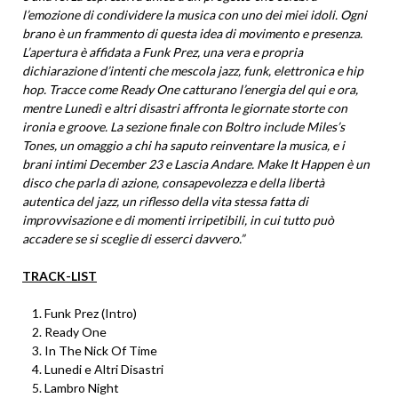
l’emozione di condividere la musica con uno dei miei idoli. Ogni
brano è un frammento di questa idea di movimento e presenza.
L’apertura è affidata a Funk Prez, una vera e propria
dichiarazione d’intenti che mescola jazz, funk, elettronica e hip
hop. Tracce come Ready One catturano l’energia del qui e ora,
mentre Lunedì e altri disastri affronta le giornate storte con
ironia e groove. La sezione finale con Boltro include Miles’s
Tones, un omaggio a chi ha saputo reinventare la musica, e i
brani intimi December 23 e Lascia Andare. Make It Happen è un
disco che parla di azione, consapevolezza e della libertà
autentica del jazz, un riflesso della vita stessa fatta di
improvvisazione e di momenti irripetibili, in cui tutto può
accadere se si sceglie di esserci davvero.”
TRACK-LIST
Funk Prez (Intro)
Ready One
In The Nick Of Time
Lunedi e Altri Disastri
Lambro Night