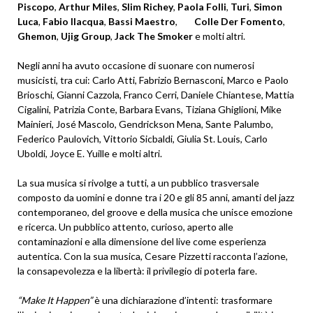
Piscopo
,
Arthur Miles
,
Slim Richey
,
Paola Folli
,
Turi
,
Simon
Luca
,
Fabio Ilacqua
,
Bassi Maestro
,
Colle Der Fomento
,
Ghemon
,
Ujig Group
,
Jack The Smoker
e molti altri.
Negli anni ha avuto occasione di suonare con numerosi
musicisti, tra cui: Carlo Atti, Fabrizio Bernasconi, Marco e Paolo
Brioschi, Gianni Cazzola, Franco Cerri, Daniele Chiantese, Mattia
Cigalini, Patrizia Conte, Barbara Evans, Tiziana Ghiglioni, Mike
Mainieri, José Mascolo, Gendrickson Mena, Sante Palumbo,
Federico Paulovich, Vittorio Sicbaldi, Giulia St. Louis, Carlo
Uboldi, Joyce E. Yuille e molti altri.
La sua musica si rivolge a tutti, a un pubblico trasversale
composto da uomini e donne tra i 20 e gli 85 anni, amanti del jazz
contemporaneo, del groove e della musica che unisce emozione
e ricerca. Un pubblico attento, curioso, aperto alle
contaminazioni e alla dimensione del live come esperienza
autentica. Con la sua musica, Cesare Pizzetti racconta l’azione,
la consapevolezza e la libertà: il privilegio di poterla fare.
“Make It Happen”
è una dichiarazione d’intenti: trasformare