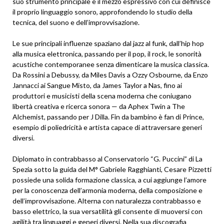
suo strumento principale e il mezzo espressivo con cui definisce
il proprio linguaggio sonoro, approfondendo lo studio della
tecnica, del suono e dell’improvvisazione.
Le sue principali influenze spaziano dal jazz al funk, dall’hip hop
alla musica elettronica, passando per il pop, il rock, le sonorità
acustiche contemporanee senza dimenticare la musica classica.
Da Rossini a Debussy, da Miles Davis a Ozzy Osbourne, da Enzo
Jannacci ai Sangue Misto, da James Taylor a Nas, fino ai
produttori e musicisti della scena moderna che coniugano
libertà creativa e ricerca sonora — da Aphex Twin a The
Alchemist, passando per J Dilla. Fin da bambino è fan di Prince,
esempio di poliedricità e artista capace di attraversare generi
diversi.
Diplomato in contrabbasso al Conservatorio “G. Puccini” di La
Spezia sotto la guida del M° Gabriele Ragghianti, Cesare Pizzetti
possiede una solida formazione classica, a cui aggiunge l’amore
per la conoscenza dell’armonia moderna, della composizione e
dell’improvvisazione. Alterna con naturalezza contrabbasso e
basso elettrico, la sua versatilità gli consente di muoversi con
agilità tra linguaggi e generi diversi. Nella sua discografia