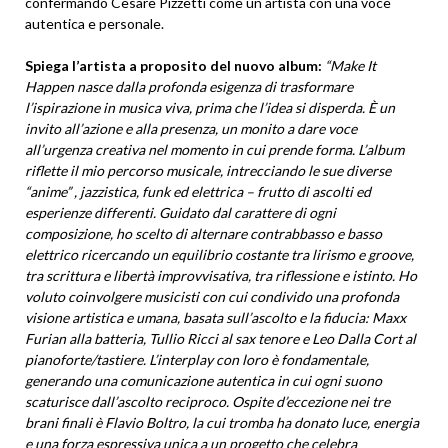
confermando Cesare Pizzetti come un artista con una voce
autentica e personale.
Spiega l’artista a proposito del nuovo album:
“Make It
Happen nasce dalla profonda esigenza di trasformare
l’ispirazione in musica viva, prima che l’idea si disperda. È un
invito all’azione e alla presenza, un monito a dare voce
all’urgenza creativa nel momento in cui prende forma. L’album
riflette il mio percorso musicale, intrecciando le sue diverse
“anime” , jazzistica, funk ed elettrica – frutto di ascolti ed
esperienze differenti. Guidato dal carattere di ogni
composizione, ho scelto di alternare contrabbasso e basso
elettrico ricercando un equilibrio costante tra lirismo e groove,
tra scrittura e libertà improvvisativa, tra riflessione e istinto. Ho
voluto coinvolgere musicisti con cui condivido una profonda
visione artistica e umana, basata sull’ascolto e la fiducia: Maxx
Furian alla batteria, Tullio Ricci al sax tenore e Leo Dalla Cort al
pianoforte/tastiere. L’interplay con loro è fondamentale,
generando una comunicazione autentica in cui ogni suono
scaturisce dall’ascolto reciproco. Ospite d’eccezione nei tre
brani finali è Flavio Boltro, la cui tromba ha donato luce, energia
e una forza espressiva unica a un progetto che celebra