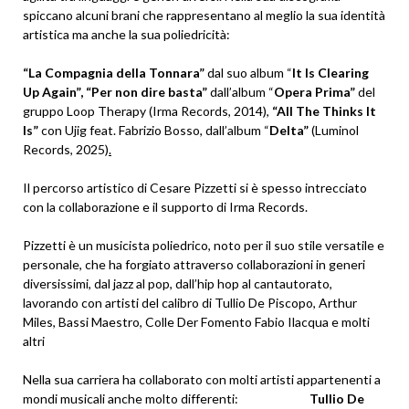
spiccano alcuni brani che rappresentano al meglio la sua identità
artistica ma anche la sua poliedricità:
“La Compagnia della Tonnara”
dal suo album “
It Is Clearing
Up Again”, “Per non dire basta”
dall’album “
Opera Prima”
del
gruppo Loop Therapy (Irma Records, 2014),
“All The Thinks It
Is”
con Ujig feat. Fabrizio Bosso, dall’album “
Delta”
(Luminol
Records, 2025)
.
Il percorso artistico di Cesare Pizzetti si è spesso intrecciato
con la collaborazione e il supporto di Irma Records.
Pizzetti è un musicista poliedrico, noto per il suo stile versatile e
personale, che ha forgiato attraverso collaborazioni in generi
diversissimi, dal jazz al pop, dall’hip hop al cantautorato,
lavorando con artisti del calibro di Tullio De Piscopo, Arthur
Miles, Bassi Maestro, Colle Der Fomento Fabio Ilacqua e molti
altri
Nella sua carriera ha collaborato con molti artisti appartenenti a
mondi musicali anche molto differenti:
Tullio De