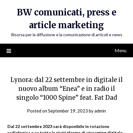
Skip
BW comunicati, press e
to
content
article marketing
Risorsa per la diffusione e la comunicazione di articoli e news
Menu
Lynora: dal 22 settembre in digitale il
nuovo album “Enea” e in radio il
singolo “1000 Spine” feat. Fat Dad
Posted on
September 19, 2023
by
admin
Dal 22 settembre 2023 sarà disponibile in rotazione
radiofonica e su tutte le piattaforme di streaming digitale