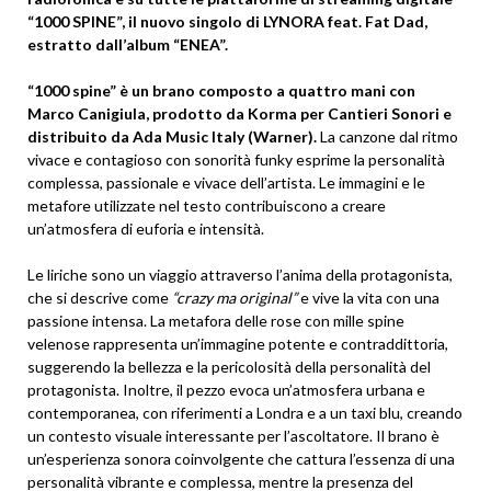
“1000 SPINE”, il nuovo singolo di LYNORA feat. Fat Dad,
estratto dall’album “ENEA”.
“1000 spine” è un brano composto a quattro mani con
Marco Canigiula, prodotto da Korma per Cantieri Sonori e
distribuito da Ada
Music Italy
(Warner).
La canzone dal ritmo
vivace e contagioso con sonorità funky esprime la personalità
complessa, passionale e vivace dell’artista. Le immagini e le
metafore utilizzate nel testo contribuiscono a creare
un’atmosfera di euforia e intensità.
Le liriche sono un viaggio attraverso l’anima della protagonista,
che si descrive come
“crazy ma original”
e vive la vita con una
passione intensa. La metafora delle rose con mille spine
velenose rappresenta un’immagine potente e contraddittoria,
suggerendo la bellezza e la pericolosità della personalità del
protagonista. Inoltre, il pezzo evoca un’atmosfera urbana e
contemporanea, con riferimenti a Londra e a un taxi blu, creando
un contesto visuale interessante per l’ascoltatore. Il brano è
un’esperienza sonora coinvolgente che cattura l’essenza di una
personalità vibrante e complessa, mentre la presenza del