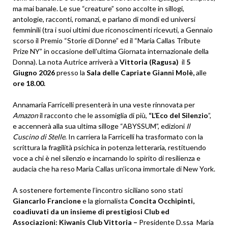
ma mai banale. Le sue “creature” sono accolte in sillogi,
antologie, racconti, romanzi, e parlano di mondi ed universi
femminili (tra i suoi ultimi due riconoscimenti ricevuti, a Gennaio
scorso il Premio “Storie di Donne” ed il “Maria Callas Tribute
Prize NY” in occasione dell’ultima Giornata internazionale della
Donna). La nota Autrice arriverà a
Vittoria (Ragusa)
il
5
Giugno 2026
presso la
Sala delle Capriate
Gianni Molè,
alle
ore 18.00.
Annamaria Farricelli presenterà in una veste rinnovata per
Amazon
il racconto che le assomiglia di più,
“L’Eco del Silenzio
”,
e accennerà alla sua ultima silloge “ABYSSUM”, edizioni
Il
Cuscino di Stelle
. In carriera la Farricelli ha trasformato con la
scrittura la fragilità psichica in potenza letteraria, restituendo
voce a chi è nel silenzio e incarnando lo spirito di resilienza e
audacia che ha reso Maria Callas un’icona immortale di New York.
A sostenere fortemente l’incontro siciliano sono stati
Giancarlo Francione
e la giornalista
Concita Occhipinti,
coadiuvati da un insieme di prestigiosi Club ed
Associazioni: Kiwanis Club Vittoria –
Presidente D.ssa Maria