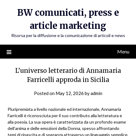
Skip
BW comunicati, press e
to
content
article marketing
Risorsa per la diffusione e la comunicazione di articoli e news
Menu
L’universo letterario di Annamaria
Farricelli approda in Sicilia
Posted on
May 12, 2026
by
admin
Pluripremiata a livello nazionale ed internazionale, Annamaria
Farricelli è riconosciuta per il suo contributo alla letteratura e
alla poesia. La sua opera è caratterizzata da un profondo esame
dell’anima e delle emozioni della Donna, spesso affrontando
temi di rinascita e di speranza attraverso un linguaggio semplice,