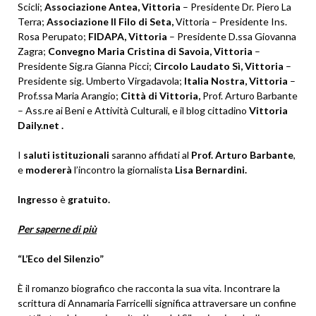
Scicli;
Associazione Antea, Vittoria
– Presidente Dr. Piero La
Terra;
Associazione Il Filo di Seta,
Vittoria – Presidente Ins.
Rosa Perupato;
FIDAPA, Vittoria
– Presidente D.ssa Giovanna
Zagra;
Convegno Maria Cristina di Savoia, Vittoria
–
Presidente Sig.ra Gianna Picci;
Circolo Laudato Sì, Vittoria
–
Presidente sig. Umberto Virgadavola;
Italia Nostra, Vittoria
–
Prof.ssa Maria Arangio;
Città di Vittoria,
Prof. Arturo Barbante
– Ass.re ai Beni e Attività Culturali, e il blog cittadino
Vittoria
Daily.net .
I
saluti istituzionali
saranno affidati al
Prof. Arturo Barbante
,
e
modererà
l’incontro la giornalista
Lisa Bernardini.
Ingresso
è
gratuito.
Per saperne di più
“L’Eco del Silenzio”
È il romanzo biografico che racconta la sua vita. Incontrare la
scrittura di Annamaria Farricelli significa attraversare un confine