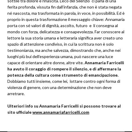
sottile tra dolore e rinascita. L’eco del Silenzio ci parla di una
ferita profonda, vissuta fin dall’infanzia, che non è stata negata
né nascosta, ma trasformata in parola, in voce, in possibilità. Ed è
proprio in questa trasformazione il messaggio chiave: Annamaria
porta con sé valori di dignità, ascolto, futuro e li consegna al
mondo con forza, delicatezza e consapevolezza. Far conoscere al
lettore la sua storia umana e letteraria significa aver creato uno
spazio di attenzione condiviso, in cui la scrittura non è solo
testimonianza, ma anche salvezza, dimostrando che, anche nei
luoghi più bui dell’esperienza umana, può nascere una luce
capace di orientare altre donne, altre vite.
Annamaria Farricelli
ha avuto il coraggio di rompere il silenzio, e di affermare la
potenza della cultura come strumento di emancipazione.
Dobbiamo tutti insieme, come lei, lottare contro ogni forma di
violenza di genere, con una determinazione che non deve
arretrare.
Ulteriori info su Annamaria Farricelli si possono trovare al
sito ufficiale
www.annamariafarricelli.com