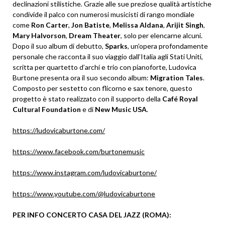
declinazioni stilistiche. Grazie alle sue preziose qualità artistiche
condivide il palco con numerosi musicisti di rango mondiale
come
Ron Carter
,
Jon Batiste
,
Melissa Aldana
,
Arijit Singh
,
Mary Halvorson
,
Dream Theater
, solo per elencarne alcuni.
Dopo il suo album di debutto,
Sparks
, un’opera profondamente
personale che racconta il suo viaggio dall’Italia agli Stati Uniti,
scritta per quartetto d’archi e trio con pianoforte, Ludovica
Burtone presenta ora il suo secondo album:
Migration Tales
.
Composto per sestetto con flicorno e sax tenore, questo
progetto è stato realizzato con il supporto della
Café Royal
Cultural Foundation
e di
New Music USA
.
https://ludovicaburtone.com/
https://www.facebook.com/burtonemusic
https://www.instagram.com/ludovicaburtone/
https://www.youtube.com/@ludovicaburtone
PER INFO CONCERTO CASA DEL JAZZ (ROMA):