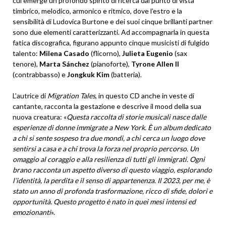
cui emerge un profondo spirito di ricerca dal punto di vista
timbrico, melodico, armonico e ritmico, dove l’estro e la
sensibilità di Ludovica Burtone e dei suoi cinque brillanti partner
sono due elementi caratterizzanti. Ad accompagnarla in questa
fatica discografica, figurano appunto cinque musicisti di fulgido
talento:
Milena Casado
(flicorno),
Julieta Eugenio
(sax
tenore),
Marta Sánchez
(pianoforte),
Tyrone Allen II
(contrabbasso) e
Jongkuk Kim
(batteria).
L’autrice di
Migration Tales
, in questo CD anche in veste di
cantante, racconta la gestazione e descrive il mood della sua
nuova creatura: «
Questa raccolta di storie musicali nasce dalle
esperienze di donne immigrate a New York. È un album dedicato
a chi si sente sospeso tra due mondi, a chi cerca un luogo dove
sentirsi a casa e a chi trova la forza nel proprio percorso. Un
omaggio al coraggio e alla resilienza di tutti gli immigrati. Ogni
brano racconta un aspetto diverso di questo viaggio, esplorando
l’identità, la perdita e il senso di appartenenza. Il 2023, per me, è
stato un anno di profonda trasformazione, ricco di sfide, dolori e
opportunità. Questo progetto è nato in quei mesi intensi ed
emozionanti
».