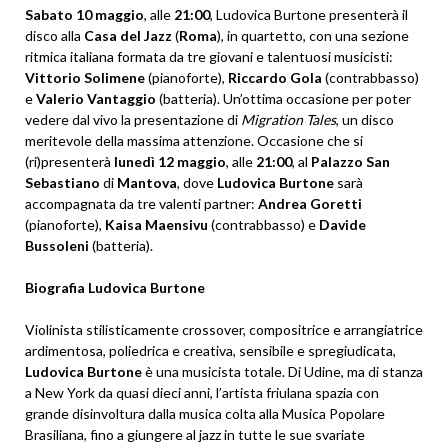
Sabato 10 maggio
, alle
21:00
, Ludovica Burtone presenterà il
disco alla
Casa del Jazz
(
Roma
), in quartetto, con una sezione
ritmica italiana formata da tre giovani e talentuosi musicisti:
Vittorio Solimene
(pianoforte),
Riccardo Gola
(contrabbasso)
e
Valerio Vantaggio
(batteria). Un’ottima occasione per poter
vedere dal vivo la presentazione di
Migration Tales
, un disco
meritevole della massima attenzione. Occasione che si
(ri)presenterà
lunedì 12 maggio
, alle
21:00
, al
Palazzo San
Sebastiano
di
Mantova
, dove
Ludovica Burtone
sarà
accompagnata da tre valenti partner:
Andrea Goretti
(pianoforte),
Kaisa Maensivu
(contrabbasso) e
Davide
Bussoleni
(batteria).
Biografia Ludovica Burtone
Violinista stilisticamente crossover, compositrice e arrangiatrice
ardimentosa, poliedrica e creativa, sensibile e spregiudicata,
Ludovica Burtone
è una musicista totale. Di Udine, ma di stanza
a New York da quasi dieci anni, l’artista friulana spazia con
grande disinvoltura dalla musica colta alla Musica Popolare
Brasiliana, fino a giungere al jazz in tutte le sue svariate