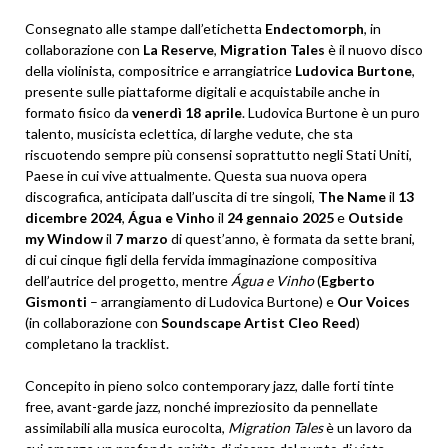
Consegnato alle stampe dall’etichetta
Endectomorph
, in
collaborazione con
La Reserve
,
Migration Tales
è il nuovo disco
della violinista, compositrice e arrangiatrice
Ludovica Burtone
,
presente sulle piattaforme digitali e acquistabile anche in
formato fisico da
venerdì 18 aprile
. Ludovica Burtone è un puro
talento, musicista eclettica, di larghe vedute, che sta
riscuotendo sempre più consensi soprattutto negli Stati Uniti,
Paese in cui vive attualmente. Questa sua nuova opera
discografica, anticipata dall’uscita di tre singoli,
The Name
il
13
dicembre 2024
,
Água e Vinho
il
24 gennaio 2025
e
Outside
my Window
il
7 marzo
di quest’anno, è formata da sette brani,
di cui cinque figli della fervida immaginazione compositiva
dell’autrice del progetto, mentre
Água e Vinho
(
Egberto
Gismonti
– arrangiamento di Ludovica Burtone) e
Our Voices
(in collaborazione con
Soundscape Artist Cleo Reed
)
completano la tracklist.
Concepito in pieno solco contemporary jazz, dalle forti tinte
free, avant-garde jazz, nonché impreziosito da pennellate
assimilabili alla musica eurocolta,
Migration Tales
è un lavoro da