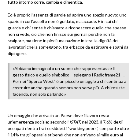
tutto intorno corre, cambia e dimentica.
Ed è proprio l’assenza di parole ad aprire uno spazio nuovo: uno
spazio in cui l’ascolto non è guidato, ma accade. E in cui chi
guarda e chi sente è chiamato a riconoscere quello che spesso
non si vede, ciò che non finisce sui giornali perché non fa
scalpore, ma tiene in piedi una nazione intera: la dignità dei
lavoratori che la sorreggono, tra erbacce da estirpare e sogni da
dipingere.
«Abbiamo immaginato un suono che rappresentasse il
gesto fisico e quello simbolico – spiegano i Radioframe21 –.
Per noi “Sporco West” è un piccolo omaggio a chi continua a
costruire anche quando sembra non serva più. A chi resiste
facendo, non solo parlando.»
Un omaggio che arriva in un Paese dove il lavoro resta
un’emergenza sociale: secondo l’
ISTAT
, nel 2023, il 7,6% degli
occupati rientra tra i cosiddetti “working poors”, con punte oltre
il 14% tra gli operai e stipendi che non arrivano ai mille euro al