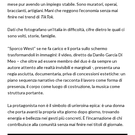
mese pur avendo un impiego stabile. Sono muratori, operai,
braccianti, artigiani. Mani che reggono l’economia senza mai
finire nei trend di
TikTok
.
Dati che fotografano un’Italia in difficoltà, cifre dietro le quali ci
sono volti, storie, famiglie.
“Sporco West” se ne fa carico e li porta sullo schermo
trasformandoli in immagini: il video, diretto da Danilo Garcia Di
Meo – che oltre ad essere membro del duo è da sempre un
autore attento alle realtà invisibili e marginali -, presenta una
regia asciutta, documentaria, priva di concessioni estetiche: un
piano sequenza narrativo che racconta il lavoro come forma di
presenza, il corpo come luogo di costruzione, la musica come
struttura portante.
La protagonista non è il simbolo di un’eroina epica: è una donna
che porta avanti la propria vita giorno dopo giorno, trovando
energia e bellezza nei gesti più concreti. È l’incarnazione di chi
contribuisce alla comunità senza mai finire nei titoli di giornale.