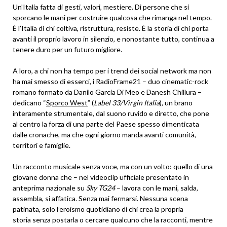
Un’Italia fatta di gesti, valori, mestiere. Di persone che si
sporcano le mani per costruire qualcosa che rimanga nel tempo.
È l’Italia di chi coltiva, ristruttura, resiste. È la storia di chi porta
avanti il proprio lavoro in silenzio, e nonostante tutto, continua a
tenere duro per un futuro migliore.
A loro, a chi non ha tempo per i trend dei social network ma non
ha mai smesso di esserci, i RadioFrame21 – duo cinematic-rock
romano formato da Danilo Garcia Di Meo e Danesh Chillura –
dedicano “
Sporco West
” (
Label 33/Virgin Italia
), un brano
interamente strumentale, dal suono ruvido e diretto, che pone
al centro la forza di una parte del Paese spesso dimenticata
dalle cronache, ma che ogni giorno manda avanti comunità,
territori e famiglie.
Un racconto musicale senza voce, ma con un volto: quello di una
giovane donna che – nel videoclip ufficiale presentato in
anteprima nazionale su
Sky TG24
– lavora con le mani, salda,
assembla, si affatica. Senza mai fermarsi. Nessuna scena
patinata, solo l’eroismo quotidiano di chi crea la propria
storia senza postarla o cercare qualcuno che la racconti, mentre