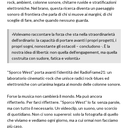
rock, ambient, colonne sonore, chitarre ruvide e stratificazioni
elettroniche. Nel brano, questa ricerca diventa un paesaggio
sonoro di frontiera che parla di chi si muove ai margini, di chi
sceglie di fare, anche quando nessuno guarda.
«Volevamo raccontare la forza che sta nella straordinarietà
dell’ordinario: la capacità di portare avanti i propri progetti, i
propri sogni, nonostante gli ostacoli – concludono -. È la
nostra idea di libertà: non quella dell’engagement, ma quella
costruita con sudore, fatica e volontà.»
“Sporco West” porta avanti l’identità dei RadioFrame21: un
laboratorio cinematic-rock che unisce radici rock-blues ed
elettroniche con un’anima legata al mondo delle colonne sonore.
Forse la musica non cambierà il mondo. Ma può ancora
rifletterlo. Per farci riflettere. “Sporco West” lo fa: senza parole,
ma con tutto il necessario. Un videoclip, un suono, uno scorcio
di quotidiano. Non ci sono supereroi: solo la fotografia di quello
che viviamo e vediamo ogni giorno, ma a cui ormai non facciamo
più caso.