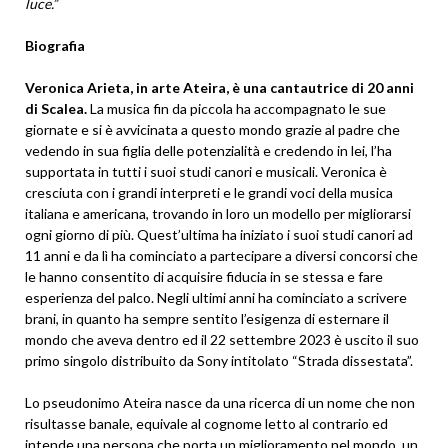
luce.”
Biografia
Veronica Arieta, in arte Ateira, è una cantautrice di 20 anni
di Scalea.
La musica fin da piccola ha accompagnato le sue
giornate e si è avvicinata a questo mondo grazie al padre che
vedendo in sua figlia delle potenzialità e credendo in lei, l’ha
supportata in tutti i suoi studi canori e musicali. Veronica è
cresciuta con i grandi interpreti e le grandi voci della musica
italiana e americana, trovando in loro un modello per migliorarsi
ogni giorno di più. Quest’ultima ha iniziato i suoi studi canori ad
11 anni e da lì ha cominciato a partecipare a diversi concorsi che
le hanno consentito di acquisire fiducia in se stessa e fare
esperienza del palco. Negli ultimi anni ha cominciato a scrivere
brani, in quanto ha sempre sentito l’esigenza di esternare il
mondo che aveva dentro ed il 22 settembre 2023 è uscito il suo
primo singolo distribuito da Sony intitolato “Strada dissestata”.
Lo pseudonimo Ateira nasce da una ricerca di un nome che non
risultasse banale, equivale al cognome letto al contrario ed
intende una persona che porta un miglioramento nel mondo, un