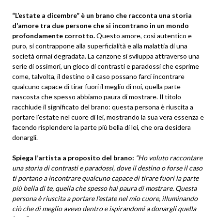
“L’estate a dicembre” è un brano che racconta una storia
d’amore tra due persone che si incontrano in un mondo
profondamente corrotto.
Questo amore, così autentico e
puro, si contrappone alla superficialità e alla malattia di una
società ormai degradata. La canzone si sviluppa attraverso una
serie di ossimori, un gioco di contrasti e paradossi che esprime
come, talvolta, il destino o il caso possano farci incontrare
qualcuno capace di tirar fuori il meglio di noi, quella parte
nascosta che spesso abbiamo paura di mostrare. Il titolo
racchiude il significato del brano: questa persona è riuscita a
portare l’estate nel cuore di lei, mostrando la sua vera essenza e
facendo risplendere la parte più bella di lei, che ora desidera
donargli.
Spiega l’artista a proposito del brano:
“Ho voluto raccontare
una storia di contrasti e paradossi, dove il destino o forse il caso
ti portano a incontrare qualcuno capace di tirare fuori la parte
più bella di te, quella che spesso hai paura di mostrare. Questa
persona è riuscita a portare l’estate nel mio cuore, illuminando
ciò che di meglio avevo dentro e ispirandomi a donargli quella