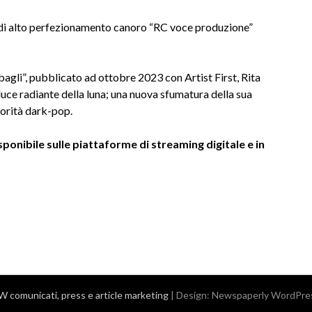
a di alto perfezionamento canoro “RC voce produzione”
sbagli”, pubblicato ad ottobre 2023 con Artist First, Rita
 luce radiante della luna; una nuova sfumatura della sua
orità dark-pop.
sponibile sulle piattaforme di streaming digitale e in
comunicati, press e article marketing
| Design:
Newspaperly WordPre