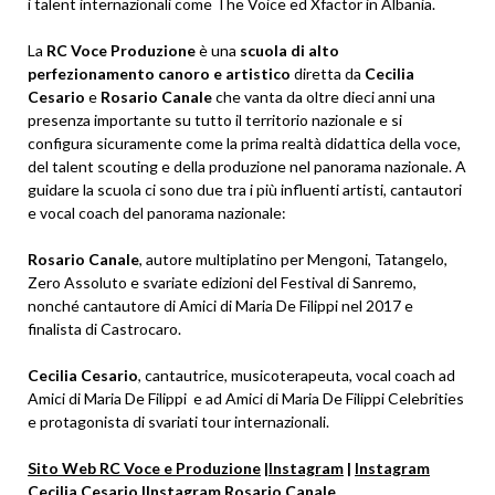
i talent internazionali come The Voice ed Xfactor in Albania.
La
RC Voce Produzione
è una
scuola di alto
perfezionamento canoro e artistico
diretta da
Cecilia
Cesario
e
Rosario Canale
che vanta da oltre dieci anni una
presenza importante su tutto il territorio nazionale e si
configura sicuramente come la prima realtà didattica della voce,
del talent scouting e della produzione nel panorama nazionale. A
guidare la scuola ci sono due tra i più influenti artisti, cantautori
e vocal coach del panorama nazionale:
Rosario Canale
, autore multiplatino per Mengoni, Tatangelo,
Zero Assoluto e svariate edizioni del Festival di Sanremo,
nonché cantautore di Amici di Maria De Filippi nel 2017 e
finalista di Castrocaro.
Cecilia Cesario
, cantautrice, musicoterapeuta, vocal coach ad
Amici di Maria De Filippi e ad Amici di Maria De Filippi Celebrities
e protagonista di svariati tour internazionali.
Sito Web RC Voce e Produzione
|
Instagram
|
Instagram
Cecilia Cesario
|
Instagram Rosario Canale