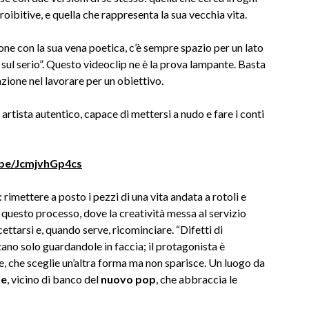
oibitive, e quella che rappresenta la sua vecchia vita.
ione con la sua vena poetica, c’è sempre spazio per un lato
sul serio”. Questo videoclip ne è la prova lampante. Basta
azione nel lavorare per un obiettivo.
artista autentico, capace di mettersi a nudo e fare i conti
.be/JcmjvhGp4cs
rimettere a posto i pezzi di una vita andata a rotoli e
 questo processo, dove la creatività messa al servizio
ettarsi e, quando serve, ricominciare. “Difetti di
tano solo guardandole in faccia; il protagonista è
e, che sceglie un’altra forma ma non sparisce. Un luogo da
le
, vicino di banco del
nuovo pop
, che abbraccia le