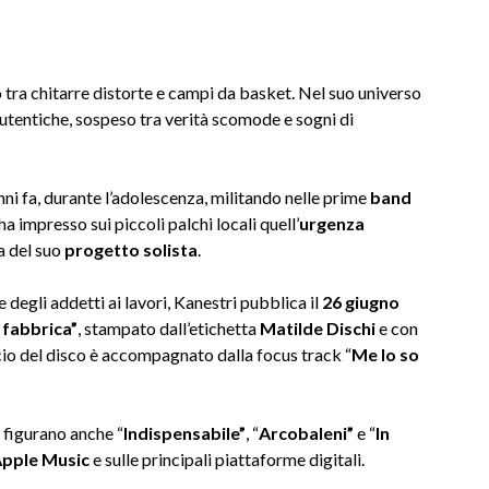
 tra chitarre distorte e campi da basket. Nel suo universo
autentiche, sospeso tra verità scomode e sogni di
anni fa, durante l’adolescenza, militando nelle prime
band
a impresso sui piccoli palchi locali quell’
urgenza
ca del suo
progetto solista
.
 degli addetti ai lavori, Kanestri pubblica il
26 giugno
i fabbrica”
, stampato dall’etichetta
Matilde Dischi
e con
ancio del disco è accompagnato dalla focus track “
Me lo so
e figurano anche “
Indispensabile”
, “
Arcobaleni”
e “
In
Apple Music
e sulle principali piattaforme digitali.