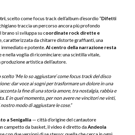
tri
, scelto come focus track dell’album d’esordio “
Difetti
chigiano traccia un percorso ancora più profondo
l brano si sviluppa su c
oordinate rock dirette e
, caratterizzata da chitarre distorte graffianti, una
ck immediato e potente.
Al centro della narrazione resta
e e nella voglia di ricominciare: una scintilla vitale,
 produzione artistica dell’autore.
 scelto ‘Me lo so aggiustare’ come focus track del disco
one: dar voce ai sogni per trasformare un dolore in una
 racconta la fine di una storia amore, tra nostalgia, rabbia e
sta. E in quel momento, per non avere ne vincitori ne vinti,
l nostro modo di aggiustare le cose.”
ato a Senigallia
— città d’origine del cantautore
un campetto da basket, il video è diretto da
Andeola
ese con due versioni di se stesso: quella che cerca in ogni