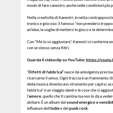
modo di fare canestro, anche nelle condizioni più pr
Nella creatività di Kanestri, in netta contrapposiz
ironico e giocoso: il famoso “non prendersi troppo 
un’idea, la voglia di mettersi in gioco e la determin
Con “Me lo so aggiustare”, Kanestri si conferma un 
con se stesso senza filtri.
Guarda il videoclip su YouTube:
https://youtu
“
Difetti di fabbrica”
nasce da un’esigenza precisa: 
ricercarne il senso. Ogni traccia è un frammento di
della musica diventa uno strumento per capirsi, acc
fabbrica” è un viaggio dentro le cose che si aggius
l’
amore
, quello che ti cambia ma non lo dà a veder
abitare. È un album dal
sound energico e sensibi
influenze dell’
indie
e del
punk rock
.