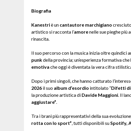
Biografia
Kanestri
è un
cantautore marchigiano
cresciuto
artistico si racconta l’
amore
nelle sue pieghe più 
rinascita.
Il suo percorso con la musica inizia oltre quindici 
punk
della provincia; un’esperienza formativa che h
emotiva
che oggi è diventata la vera cifra stilisti
Dopo i primi singoli, che hanno catturato l’interesse
2026
il suo
album d’esordio
intitolato “
Difetti d
la produzione artistica di
Davide Maggioni
. Il l
aggiustare”
.
Tra i brani più rappresentativi della sua evoluzion
rotta con lo sport”
, tutti disponibili su
Spotify, 