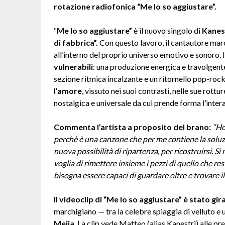
rotazione radiofonica “Me lo so aggiustare”.
“
Me lo so aggiustare”
è il nuovo singolo di
Kanes
di fabbrica”.
Con questo lavoro, il cantautore mar
all’interno del proprio universo emotivo e sonoro. I
vulnerabili
: una produzione energica e travolgente
sezione ritmica incalzante e un ritornello pop-ro
l’amore
, vissuto nei suoi contrasti, nelle sue rottur
nostalgica e universale da cui prende forma l’intera
Commenta l’artista a proposito del brano:
“
Ho
perchè è una canzone che per me contiene la soluzi
nuova possibilità di ripartenza, per ricostruirsi. Si
voglia di rimettere insieme i pezzi di quello che re
bisogna essere capaci di guardare oltre e trovare i
Il videoclip di “Me lo so aggiustare” è stato gir
marchigiano — tra la celebre spiaggia di velluto e 
Mejia
. La clip vede Matteo (alias Kanestri) alle pr