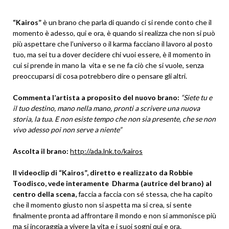
“Kairos”
è un brano che parla di quando ci si rende conto che il
momento è adesso, qui e ora, è quando si realizza che non si può
più aspettare che l’universo o il karma facciano il lavoro al posto
tuo, ma sei tu a dover decidere chi vuoi essere, è il momento in
cui si prende in mano la vita e se ne fa ciò che si vuole, senza
preoccuparsi di cosa potrebbero dire o pensare gli altri.
Commenta l’artista a proposito del nuovo brano:
“Siete tu e
il tuo destino, mano nella mano, pronti a scrivere una nuova
storia, la tua. E non esiste tempo che non sia presente, che se non
vivo adesso poi non serve a niente”
Ascolta il brano:
http://ada.lnk.to/kairos
Il videoclip di “Kairos”, diretto e realizzato da Robbie
Toodisco, vede interamente Dharma (autrice del brano) al
centro della scena,
faccia a faccia con sé stessa, che ha capito
che il momento giusto non si aspetta ma si crea, si sente
finalmente pronta ad affrontare il mondo e non si ammonisce più
ma si incoraggia a vivere la vita e i suoi sogni qui e ora.