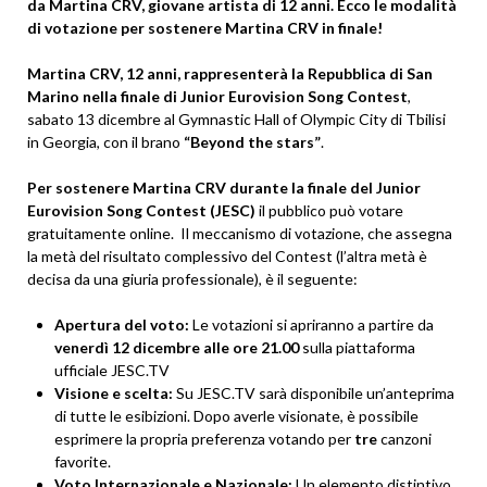
da Martina CRV, giovane artista di 12 anni. Ecco le modalità
di votazione per sostenere Martina CRV in finale!
Martina CRV, 12 anni, rappresenterà la Repubblica di San
Marino nella finale di Junior Eurovision Song Contest
,
sabato 13 dicembre al Gymnastic Hall of Olympic City di Tbilisi
in Georgia, con il brano
“Beyond the stars”
.
Per sostenere Martina CRV durante la finale del Junior
Eurovision Song Contest (JESC)
il pubblico può votare
gratuitamente online. Il meccanismo di votazione, che assegna
la metà del risultato complessivo del Contest (l’altra metà è
decisa da una giuria professionale), è il seguente:
Apertura del voto:
Le votazioni si apriranno a partire da
venerdì 12 dicembre alle ore 21.00
sulla piattaforma
ufficiale JESC.TV
Visione e scelta:
Su JESC.TV sarà disponibile un’anteprima
di tutte le esibizioni. Dopo averle visionate, è possibile
esprimere la propria preferenza votando per
tre
canzoni
favorite.
Voto Internazionale e Nazionale:
Un elemento distintivo