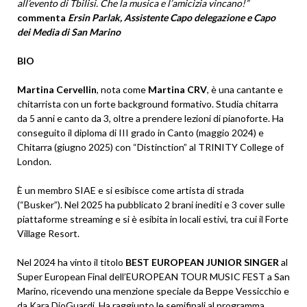
all’evento di Tbilisi. Che la musica e l’amicizia vincano!”
commenta
Ersin Parlak, Assistente Capo delegazione e Capo
dei Media di San Marino
BIO
Martina Cervellin
, nota come
Martina CRV
, è una cantante e
chitarrista con un forte background formativo. Studia chitarra
da 5 anni e canto da 3, oltre a prendere lezioni di pianoforte. Ha
conseguito il diploma di III grado in Canto (maggio 2024) e
Chitarra (giugno 2025) con “Distinction” al TRINITY College of
London.
È un membro SIAE e si esibisce come artista di strada
(“Busker”). Nel 2025 ha pubblicato 2 brani inediti e 3 cover sulle
piattaforme streaming e si è esibita in locali estivi, tra cui il Forte
Village Resort.
Nel 2024 ha vinto il titolo
BEST EUROPEAN JUNIOR SINGER
al
Super European Final dell’EUROPEAN TOUR MUSIC FEST a San
Marino, ricevendo una menzione speciale da Beppe Vessicchio e
da Kara DioGuardi. Ha raggiunto le semifinali al programma