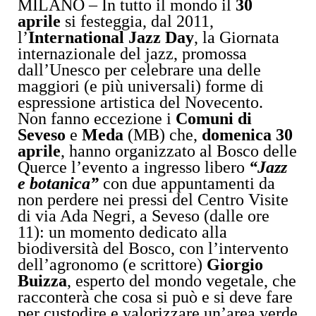
MILANO – In tutto il mondo il
30
aprile
si festeggia, dal 2011,
l’
International Jazz Day
, la Giornata
internazionale del jazz, promossa
dall’Unesco per celebrare una delle
maggiori (e più universali) forme di
espressione artistica del Novecento.
Non fanno eccezione i
Comuni di
Seveso
e
Meda
(MB) che,
domenica 30
aprile
, hanno organizzato al Bosco delle
Querce l’evento a ingresso libero
“Jazz
e botanica”
con due appuntamenti da
non perdere nei pressi del Centro Visite
di via Ada Negri, a Seveso (dalle ore
11): un momento dedicato alla
biodiversità del Bosco, con l’intervento
dell’agronomo (e scrittore)
Giorgio
Buizza
, esperto del mondo vegetale, che
racconterà che cosa si può e si deve fare
per custodire e valorizzare un’area verde