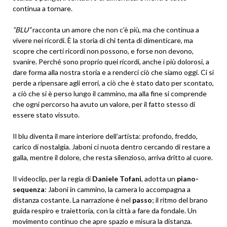
continua a tornare.
“BLU”
racconta un amore che non c’è più, ma che continua a
vivere nei ricordi. È la storia di chi tenta di dimenticare, ma
scopre che certi ricordi non possono, e forse non devono,
svanire. Perché sono proprio quei ricordi, anche i più dolorosi, a
dare forma alla nostra storia e a renderci ciò che siamo oggi. Ci si
perde a ripensare agli errori, a ciò che è stato dato per scontato,
a ciò che si è perso lungo il cammino, ma alla fine si comprende
che ogni percorso ha avuto un valore, per il fatto stesso di
essere stato vissuto.
Il blu diventa il mare interiore dell’artista: profondo, freddo,
carico di nostalgia. Jaboni ci nuota dentro cercando di restare a
galla, mentre il dolore, che resta silenzioso, arriva dritto al cuore.
Il videoclip, per la regia di
Daniele Tofani
, adotta un
piano-
sequenza
: Jaboni in cammino, la camera lo accompagna a
distanza costante. La narrazione è nel
passo
; il ritmo del brano
guida respiro e traiettoria, con la città a fare da fondale. Un
movimento continuo che apre spazio e misura la distanza.