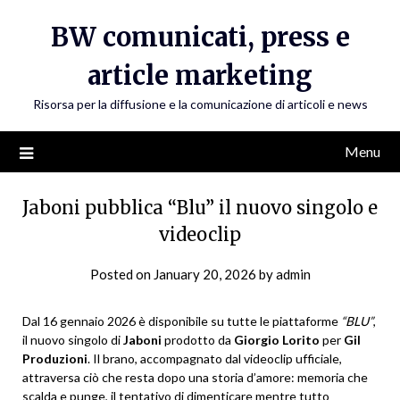
Skip
BW comunicati, press e
to
content
article marketing
Risorsa per la diffusione e la comunicazione di articoli e news
Menu
Jaboni pubblica “Blu” il nuovo singolo e
videoclip
Posted on
January 20, 2026
by
admin
Dal 16 gennaio 2026 è disponibile su tutte le piattaforme
“BLU”
,
il nuovo singolo di
Jaboni
prodotto da
Giorgio Lorito
per
Gil
Produzioni
. Il brano, accompagnato dal videoclip ufficiale,
attraversa ciò che resta dopo una storia d’amore: memoria che
scalda e punge, il tentativo di dimenticare mentre tutto