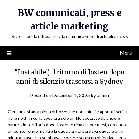
Skip
BW comunicati, press e
to
content
article marketing
Risorsa per la diffusione e la comunicazione di articoli e news
Menu
“Instabile”, il ritorno di Josten dopo
anni di silenzio trascorsi a Sydney
Posted on
December 1, 2025
by
admin
C’era una stanza piena di bozze, file non chiusi e appunti scritti
nelle notti in cui la voce era solo un filo spezzato da ansie e
paure. Un territorio dove Josten è rimasto per mesi, cercando
un punto fermo mentre la quotidianità perdeva quota e ogni
minuto trascorso sembrava scorrere senza un obiettivo, senza