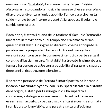
una direzione. “
Instabile
”, il suo nuovo singolo per
Troppo
Records
, è nato quando la musica ha smesso di essere un piano
di lavoro per diventare l’unico appiglio, l’unico asse che resta
saldo mentre tutto intorno si assottiglia, abbassa il volume e
cambia consistenza.
Poco dopo, è stato il suono delle tastiere di Samuele Bernardi a
rimettere in movimento quel tempo che era rimasto fermo,
quasi cristallizzato. Un ingresso discreto, che ha anticipato le
parole e ne ha preparato il terreno. Lì, tra notti irregolari,
versioni accantonate e file conservati, tenuti da parte senza il
coraggio di lasciarli uscire, “Instabile” ha trovato finalmente una
forma e ha concesso a Josten la possibilità di rialzare lo sguardo
dopo anni di ricostruzione silenziosa.
Il percorso personale dell’artista è infatti partito da lontano e
lontano è maturato: Sydney, con i suoi spazi dilatati e la distanza
dalle origini, è stato per lui il luogo in cui ha imparato a
conoscere, a dialogare e convivere con la solitudine senza
esserne schiacciato. La pausa discografica si è così trasformata
in un laboratorio invisibile, una palestra fatta di disciplina,