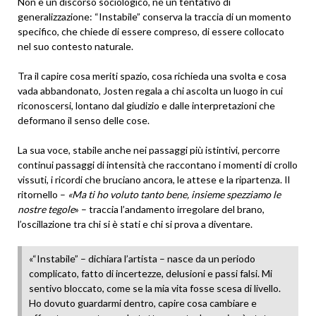
Non è un discorso sociologico, né un tentativo di
generalizzazione: “Instabile” conserva la traccia di un momento
specifico, che chiede di essere compreso, di essere collocato
nel suo contesto naturale.
Tra il capire cosa meriti spazio, cosa richieda una svolta e cosa
vada abbandonato, Josten regala a chi ascolta un luogo in cui
riconoscersi, lontano dal giudizio e dalle interpretazioni che
deformano il senso delle cose.
La sua voce, stabile anche nei passaggi più istintivi, percorre
continui passaggi di intensità che raccontano i momenti di crollo
vissuti, i ricordi che bruciano ancora, le attese e la ripartenza. Il
ritornello –
«Ma ti ho voluto tanto bene, insieme spezziamo le
nostre tegole
» – traccia l’andamento irregolare del brano,
l’oscillazione tra chi si è stati e chi si prova a diventare.
«“Instabile” – dichiara l’artista – nasce da un periodo
complicato, fatto di incertezze, delusioni e passi falsi. Mi
sentivo bloccato, come se la mia vita fosse scesa di livello.
Ho dovuto guardarmi dentro, capire cosa cambiare e