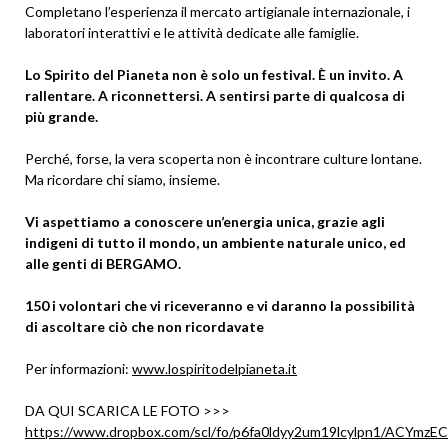
Completano l’esperienza il mercato artigianale internazionale, i
laboratori interattivi e le attività dedicate alle famiglie.
Lo Spirito del Pianeta non è solo un festival. È un invito. A
rallentare. A riconnettersi. A sentirsi parte di qualcosa di
più grande.
Perché, forse, la vera scoperta non è incontrare culture lontane.
Ma ricordare chi siamo, insieme.
Vi aspettiamo a conoscere un’energia unica, grazie agli
indigeni di tutto il mondo, un ambiente naturale unico, ed
alle genti di BERGAMO.
150 i volontari che vi riceveranno e vi daranno la possibilità
di ascoltare ciò che non ricordavate
Per informazioni:
www.lospiritodelpianeta.it
DA QUI SCARICA LE FOTO >>>
https://www.dropbox.com/scl/fo/p6fa0ldyy2um19lcylpn1/ACYm