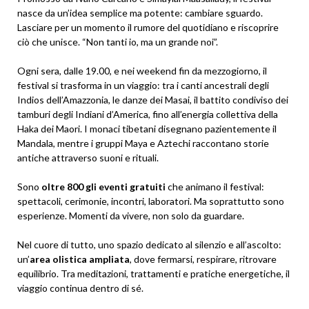
nasce da un’idea semplice ma potente: cambiare sguardo.
Lasciare per un momento il rumore del quotidiano e riscoprire
ciò che unisce. “Non tanti io, ma un grande noi”.
Ogni sera, dalle 19.00, e nei weekend fin da mezzogiorno, il
festival si trasforma in un viaggio: tra i canti ancestrali degli
Indios dell’Amazzonia, le danze dei Masai, il battito condiviso dei
tamburi degli Indiani d’America, fino all’energia collettiva della
Haka dei Maori. I monaci tibetani disegnano pazientemente il
Mandala, mentre i gruppi Maya e Aztechi raccontano storie
antiche attraverso suoni e rituali.
Sono
oltre 800 gli eventi gratuiti
che animano il festival:
spettacoli, cerimonie, incontri, laboratori. Ma soprattutto sono
esperienze. Momenti da vivere, non solo da guardare.
Nel cuore di tutto, uno spazio dedicato al silenzio e all’ascolto:
un’
area olistica ampliata
, dove fermarsi, respirare, ritrovare
equilibrio. Tra meditazioni, trattamenti e pratiche energetiche, il
viaggio continua dentro di sé.