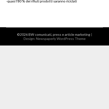
-quasi l’80 % dei rifiuti prodotti saranno riciclati
©2026 BW comunicati, press e article marketing
|
Design:
Newspaperly WordPress Theme