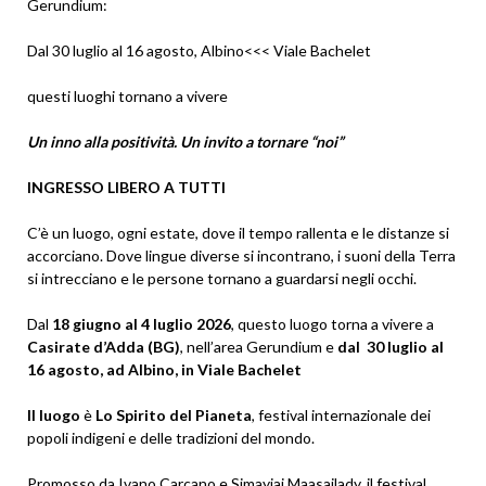
Gerundium:
Dal 30 luglio al 16 agosto, Albino<<< Viale Bachelet
questi luoghi tornano a vivere
Un inno alla positività. Un invito a tornare “noi”
INGRESSO LIBERO A TUTTI
C’è un luogo, ogni estate, dove il tempo rallenta e le distanze si
accorciano. Dove lingue diverse si incontrano, i suoni della Terra
si intrecciano e le persone tornano a guardarsi negli occhi.
Dal
18 giugno al 4 luglio 2026
, questo luogo torna a vivere a
Casirate d’Adda (BG)
, nell’area Gerundium e
dal 30 luglio al
16 agosto, ad Albino, in Viale Bachelet
Il luogo
è
Lo Spirito del Pianeta
, festival internazionale dei
popoli indigeni e delle tradizioni del mondo.
Promosso da Ivano Carcano e Simayiai Maasailady, il festival