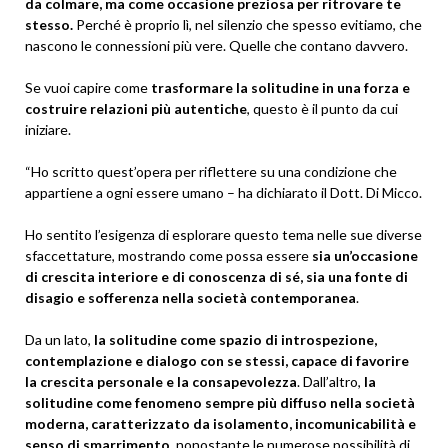
da colmare, ma come occasione preziosa per ritrovare te
stesso.
Perché è proprio lì, nel silenzio che spesso evitiamo, che
nascono le connessioni più vere. Quelle che contano davvero.
Se vuoi capire come
trasformare la solitudine in una forza e
costruire relazioni più autentiche
, questo è il punto da cui
iniziare.
“Ho scritto quest’opera per riflettere su una condizione che
appartiene a ogni essere umano – ha dichiarato il Dott. Di Micco.
Ho sentito l’esigenza di esplorare questo tema nelle sue diverse
sfaccettature, mostrando come possa essere
sia un’occasione
di crescita interiore e di conoscenza di sé, sia una fonte di
disagio e sofferenza nella società contemporanea
.
Da un lato,
la solitudine come spazio di introspezione,
contemplazione e dialogo con se stessi, capace di favorire
la crescita personale e la consapevolezza
. Dall’altro,
la
solitudine come fenomeno sempre più diffuso nella società
moderna, caratterizzato da isolamento, incomunicabilità e
senso di smarrimento
, nonostante le numerose possibilità di