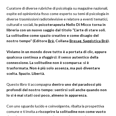
Curatore di diverse rubriche di psicologia su magazine nazionali,
ospite ed opinionista fisso come esperto su temi di psicologia in
diverse trasmissioni radiotelevisive e relatore a eventi tematici,
culturali e sociali,
lo psicoterapeuta Nello Di Micco torna in
libreria con un nuovo saggio dal titolo “L’arte di stare soli.
La solitudine come spazio creativo e come disagio del
nostro tempo” (
Editore
Brè
, Collana
Bresag. Saggistica Brè
).
Viviamo in un mondo dove tutto è a portata di clic, eppure
qualcosa continua a sfuggirci: il senso autentico della
connessione. La solitudine non è scomparsa: si è
trasformata. Non è più solo assenza, ma può diventare
scelta. Spazio. Libertà.
Questo libro ti accompagna
dentro uno dei paradossi più
profondi del nostro tempo: sentirsi soli anche quando non
lo si è mai stati così poco, almeno in apparenza.
Con uno sguardo lucido e coinvolgente, ribalta la prospettiva
comune e ti invita a
riscoprire la solitudine non come vuoto