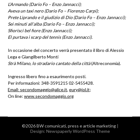
L’Armando (Dario Fo – Enzo Jannacci);
Aveva un taxi nero (Dario Fo – Fiorenzo Carpi);
Prete Liprando e il giudizio di Dio (Dario Fo – Enzo Jannacci);
Sei minuti all’alba (Dario Fo – Enzo Jannacci);
Sfiorisci bel fiore (Enzo Jannacci);
El purtava i scarp del tennis (Enzo Jannacci).
In occasione del concerto verrà presentato il libro di Alessio
Lega e Giangilberto Monti
Strà Milano, lo stradario cantato della città
(Altreconomia).
Ingresso libero fino a esaurimento posti.
Per informazioni: 348-3591215 02-5455428.
Email: secondomaggio@alice.it
,
eury@iol.it
;
On line:
www.secondomaggio.org
©2026 BW comunicati, press e article marketing
|
Design:
Newspaperly WordPress Theme