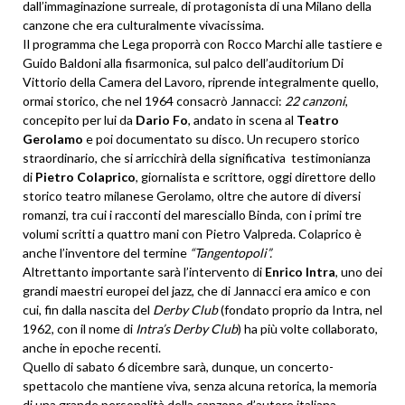
dall’immaginazione surreale, di protagonista di una Milano della
canzone che era culturalmente vivacissima.
Il programma che Lega proporrà con Rocco Marchi alle tastiere e
Guido Baldoni alla fisarmonica, sul palco dell’auditorium Di
Vittorio della Camera del Lavoro, riprende integralmente quello,
ormai storico, che nel 1964 consacrò Jannacci:
22 canzoni
,
concepito per lui da
Dario Fo
, andato in scena al
Teatro
Gerolamo
e poi documentato su disco. Un recupero storico
straordinario, che si arricchirà della significativa testimonianza
di
Pietro Colaprico
, giornalista e scrittore, oggi direttore dello
storico teatro milanese Gerolamo, oltre che autore di diversi
romanzi, tra cui i racconti del maresciallo Binda, con i primi tre
volumi scritti a quattro mani con Pietro Valpreda. Colaprico è
anche l’inventore del termine
“Tangentopoli”.
Altrettanto importante sarà l’intervento di
Enrico Intra
, uno dei
grandi maestri europei del jazz, che di Jannacci era amico e con
cui, fin dalla nascita del
Derby Club
(fondato proprio da Intra, nel
1962, con il nome di
Intra’s Derby Club
) ha più volte collaborato,
anche in epoche recenti.
Quello di sabato 6 dicembre sarà, dunque, un concerto-
spettacolo che mantiene viva, senza alcuna retorica, la memoria
di una grande personalità della canzone d’autore italiana.