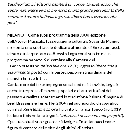
L’auditorium Di Vittorio ospiterà un concerto-spettacolo che
vuole mantenere viva
la memoria di una grande personalità della
canzone d’autore italiana.
Ingresso libero fino a esaurimento
posti
MILANO – Come fuori programma della XXXI edizione
dell’Atelier Musicale, l’associazione culturale Secondo Maggio
presenta uno spettacolo dedicato al mondo di
Enzo Jannacci
,
ideato e interpretato da
Alessio Lega
con il suo
trio
e in
programma
sabato 6 dicembre
alla
Camera del
Lavoro
di
Milano
(inizio live ore 17.30, ingresso libero fino a
esaurimento posti)
, con la partecipazione straordinaria del
pianista
Enrico Intra.
Cantautore dal forte impegno sociale ed esistenziale, Lega è
anche interprete di canzoni popolari e di autori italiani del
passato e realizza adattamenti in traduzione italiana di pagine di
Brel, Brassens e Ferré. Nel 2004, nel suo esordio discografico
con il cd
Resistenza e amore
, ha vinto la
Targa Tenco
(nel 2019
ha fatto il bis nella categoria
“interpreti di canzoni non proprie”
).
Questa volta il suo sguardo si rivolge a Enzo Jannacci come
figura di cantore delle vite degli ultimi, di artista