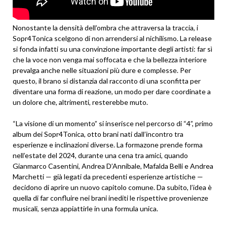
Nonostante la densità dell’ombra che attraversa la traccia, i
Sopr4Tonica scelgono di non arrendersi al nichilismo. La release
si fonda infatti su una convinzione importante degli artisti: far sì
che la voce non venga mai soffocata e che la bellezza interiore
prevalga anche nelle situazioni più dure e complesse. Per
questo, il brano si distanzia dal racconto di una sconfitta per
diventare una forma di reazione, un modo per dare coordinate a
un dolore che, altrimenti, resterebbe muto.
“La visione di un momento” si inserisce nel percorso di “4”, primo
album dei Sopr4Tonica, otto brani nati dall’incontro tra
esperienze e inclinazioni diverse. La formazone prende forma
nell’estate del 2024, durante una cena tra amici, quando
Gianmarco Casentini, Andrea D’Annibale, Mafalda Belli e Andrea
Marchetti — già legati da precedenti esperienze artistiche —
decidono di aprire un nuovo capitolo comune. Da subito, l’idea è
quella di far confluire nei brani inediti le rispettive provenienze
musicali, senza appiattirle in una formula unica.