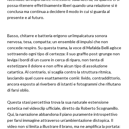
possa ritenere effettivamente liberi quando una relazione si è
conclusa ma continua a decidere il modo in cui si guarda al
presente e al futuro.
Basso, chitarre e batteria erigono un’impalcatura sonora
nervosa, tesa, compatta; un ensemble di impulsi che non
concede respiro. Su questa trama, la voce di Mafalda Belli agisce
sottraendo ogni tipo di certezza: il suo graffio post-grunge non
leviga i bordi di un cuore in cerca di riparo, non tenta di
estetizzare il dolore e non offre alcun tipo di assoluzione
catartica. Al contrario, si scaglia contro la struttura ritmica,
lasciando quel cuore esattamente com’è: livido, contraddittorio,
ancora esposto al riverbero di istanti e fotogrammi che rifiutano
di farsi oblio.
Questa stasi percettiva trova la sua naturale estensione
estetica nel videoclip ufficiale, diretto da Roberto Scognamillo.
Qui, la narrazione abbandona il piano puramente introspettivo
per farsi immagine attraverso un’ambientazione distopica. Il
video non si limita a illustrare il brano, ma ne amplifica la portata: