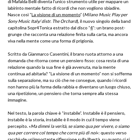
di Mafalda Belli diventa l’unico strumento utile per mappare un
labirinto mentale fatto di ricordi che non vogliono sbiadire.
Nasce così “
La visione di un momento
” (
Milano Music Play per
Sony Music Italy/ distr. The Orchard
), il nuovo singolo della band
capitolina Sopr4Tonica estratto dal disco “
4
”: un brano post-
grunge che racconta una relazione finita sulla carta, ma ancora
viva nella mente come una forma di prigionia.
Scritto da Gianmarco Casentini, il brano ruota attorno a una
domanda che ritorna come un pensiero fisso: cosa resta di una
relazione quando la sua fine è già avvenuta, ma la mente
continua ad abitarla? “La visione di un momento” non si sofferma
sulla separazione, ma su ciò che ne consegue, quando i ricordi
non hanno più la forma della rabbia e diventano un luogo chiuso,
una ripetizione, un pensiero che torna sempre alla stessa
immagine.
Nel testo, la parola chiave è “instabile”. Instabile è il pensiero,
instabile è la storia, instabile è il modo in cui il tempo viene
percepito. «
Ma dimmi la verità, se siamo qua per vivere, o siamo
qua per correre col tempo che corre più di noi
»: questo verso
racchiude un’importante riflessione sulla libertà, su quanto ci si