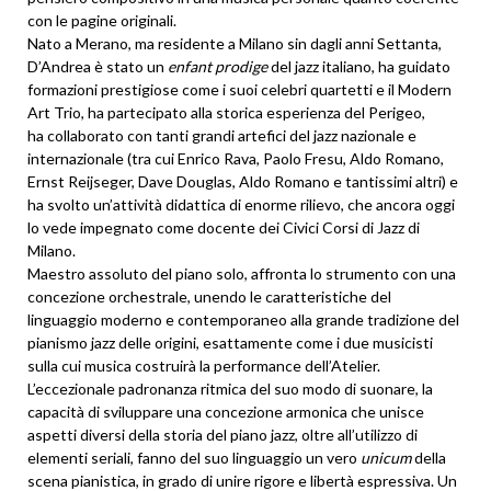
con le pagine originali.
Nato a Merano, ma residente a Milano sin dagli anni Settanta,
D’Andrea è stato un
enfant prodige
del jazz italiano, ha guidato
formazioni prestigiose come i suoi celebri quartetti e il Modern
Art Trio, ha partecipato alla storica esperienza del Perigeo,
ha collaborato con tanti grandi artefici del jazz nazionale e
internazionale (tra cui Enrico Rava, Paolo Fresu, Aldo Romano,
Ernst Reijseger, Dave Douglas, Aldo Romano e tantissimi altri) e
ha svolto un’attività didattica di enorme rilievo, che ancora oggi
lo vede impegnato come docente dei Civici Corsi di Jazz di
Milano.
Maestro assoluto del piano solo, affronta lo strumento con una
concezione orchestrale, unendo le caratteristiche del
linguaggio moderno e contemporaneo alla grande tradizione del
pianismo jazz delle origini, esattamente come i due musicisti
sulla cui musica costruirà la performance dell’Atelier.
L’eccezionale padronanza ritmica del suo modo di suonare, la
capacità di sviluppare una concezione armonica che unisce
aspetti diversi della storia del piano jazz, oltre all’utilizzo di
elementi seriali, fanno del suo linguaggio un vero
unicum
della
scena pianistica, in grado di unire rigore e libertà espressiva. Un