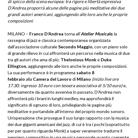
di spicco della scena europea: tra rigore e libertà espressiva
D’Andrea proporrà alcune delle pagine più meditative dei due
grandi autori americani, aggiungendo alle loro anche le proprie
composizioni
MILANO –
Franco D’Andrea
torna all’
Atelier Musicale
, la
rassegna di jazz e classica contemporanea organizzata
dall’associazione culturale
Secondo Maggio
, con un piano solo
di grande rilievo in cui affronterà un percorso nella musica di due
tra gli autori che ama di più:
Thelonious Monk
e
Duke
Ellington
, aggiungendo alle loro anche le proprie composizioni.
La sua performance è in programma
sabato 8
febbraio
alla
Camera del Lavoro
di
Milano
(inizio live ore
17.30; ingresso 10 euro con tessera associativa di 5/10 euro)
e,
diversamente da quanto avveniva in passato, D’Andrea non
affronterà più i brani in lunghi medley, ma approfondirà il
significato di ognuno di loro, privilegiando le pagine più
meditative e portandole all’interno del proprio mondo sonoro.
Un’operazione che prosegue il suo lungo rapporto con la musica
dei due giganti americani del jazz, di cui è tra i pochi (soprattutto
per per quanto riguarda Monk) a saper veramente tradurre il
pensiero compositivo in una musica personale quanto coerente