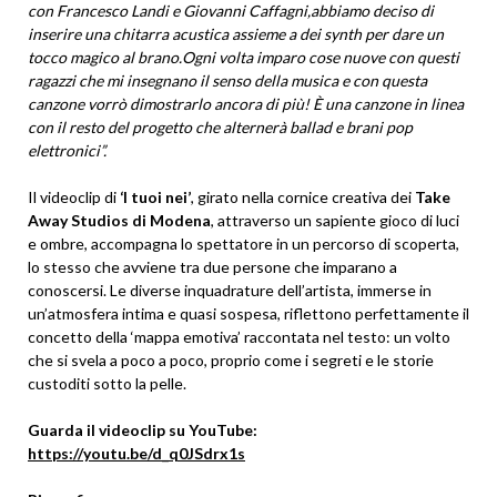
con Francesco Landi e Giovanni Caffagni,abbiamo deciso di
inserire una chitarra acustica assieme a dei synth per dare un
tocco magico al brano.Ogni volta imparo cose nuove con questi
ragazzi che mi insegnano il senso della musica e con questa
canzone vorrò dimostrarlo ancora di più! È una canzone in linea
con il resto del progetto che alternerà ballad e brani pop
elettronici”.
Il videoclip di
‘I tuoi nei’
, girato nella cornice creativa dei
Take
Away Studios di Modena
, attraverso un sapiente gioco di luci
e ombre, accompagna lo spettatore in un percorso di scoperta,
lo stesso che avviene tra due persone che imparano a
conoscersi. Le diverse inquadrature dell’artista, immerse in
un’atmosfera intima e quasi sospesa, riflettono perfettamente il
concetto della ‘mappa emotiva’ raccontata nel testo: un volto
che si svela a poco a poco, proprio come i segreti e le storie
custoditi sotto la pelle.
Guarda il videoclip su YouTube:
https://youtu.be/d_q0JSdrx1s