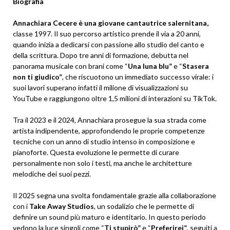
Biografia
Annachiara Cecere è una giovane cantautrice salernitana,
classe 1997. Il suo percorso artistico prende il via a 20 anni,
quando inizia a dedicarsi con passione allo studio del canto e
della scrittura. Dopo tre anni di formazione, debutta nel
panorama musicale con brani come “
Una luna blu”
e “
Stasera
non ti giudico”
, che riscuotono un immediato successo virale: i
suoi lavori superano infatti il milione di visualizzazioni su
YouTube e raggiungono oltre 1,5 milioni di interazioni su TikTok.
Tra il 2023 e il 2024, Annachiara prosegue la sua strada come
artista indipendente, approfondendo le proprie competenze
tecniche con un anno di studio intenso in composizione e
pianoforte. Questa evoluzione le permette di curare
personalmente non solo i testi, ma anche le architetture
melodiche dei suoi pezzi.
Il 2025 segna una svolta fondamentale grazie alla collaborazione
con i
Take Away Studios
, un sodalizio che le permette di
definire un sound più maturo e identitario. In questo periodo
vedono la luce singoli come “
Ti stupirò”
e “
Preferirei”
, seguiti a