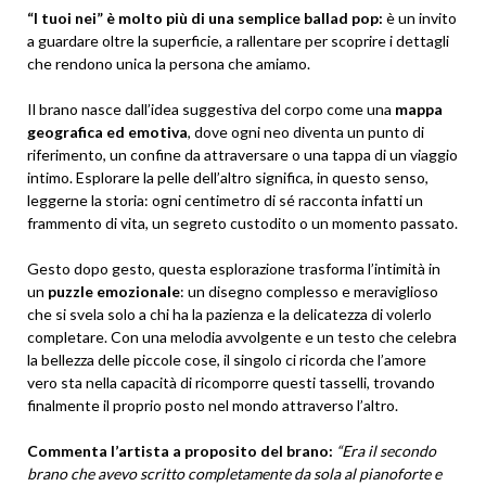
“I tuoi nei” è molto più di una semplice ballad pop:
è un invito
a guardare oltre la superficie, a rallentare per scoprire i dettagli
che rendono unica la persona che amiamo.
Il brano nasce dall’idea suggestiva del corpo come una
mappa
geografica ed emotiva
, dove ogni neo diventa un punto di
riferimento, un confine da attraversare o una tappa di un viaggio
intimo. Esplorare la pelle dell’altro significa, in questo senso,
leggerne la storia: ogni centimetro di sé racconta infatti un
frammento di vita, un segreto custodito o un momento passato.
Gesto dopo gesto, questa esplorazione trasforma l’intimità in
un
puzzle emozionale
: un disegno complesso e meraviglioso
che si svela solo a chi ha la pazienza e la delicatezza di volerlo
completare. Con una melodia avvolgente e un testo che celebra
la bellezza delle piccole cose, il singolo ci ricorda che l’amore
vero sta nella capacità di ricomporre questi tasselli, trovando
finalmente il proprio posto nel mondo attraverso l’altro.
Commenta l’artista a proposito del brano:
“Era il secondo
brano che avevo scritto completamente da sola al pianoforte e