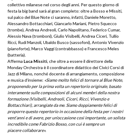
collettivo milanese nel corso degli anni. Per questo giorno di
festa la big band sarà al gran completo: oltre a Bosso e Missiti,
sul palco del Blue Note ci saranno, infatti, Daniele Moretto,
Alessandro Bottacchiari, Giancarlo Mariani, Pietro Squecco
(trombe), Andrea Andreoli, Carlo Napolitano, Federico Cumar,
Alessio Nava (tromboni), Giulio Visibelli, Andrea Ciceri, Tullio
Ricci, Rudi Manzoli, Ubaldo Busco (sassofoni), Antonio Vivenzio
(pianoforte), Marco Vaggi (contrabbasso) e Francesco Meles
(batteria).
Afferma
Luca Missiti
, che oltre a essere il direttore della
Monday Orchestra è il coordinatore didattico dei Civici Corsi di
Jazz di Milano, nonché docente di arrangiamento, composizione
e musica d’insieme:
«
Siamo molto felici di tornare
al
Blue Note,
proponendo per la prima volta
un repertorio
originale, basato
interamente sulle composizioni di alcuni membri
dell
a nostra
formazione
(
Visibelli, Andreoli, Ciceri, Ricci, Vivenzio e
Bottacchiari)
, arrangiate da me. S
iamo doppiamente felici di
proporre questo repertorio in occasione della festa per i nostri
vent
’
anni e di avere, per un
’
occasione cos
ì
importante, un solista
incredibile come Fabrizio Bosso, con cui
è
sempre un
piacere
collaborare».