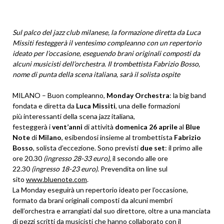
Sul palco del jazz club milanese, la formazione diretta da Luca
Missiti festegger
à
il ventesimo compleanno con un repertorio
ideato per l
’
occasione, eseguendo brani originali composti da
alcuni musicisti dell
’
orchestra. Il trombettista Fabrizio Bosso,
nome di punta della scena italiana, sar
à
il solista ospite
MILANO – Buon compleanno,
Monday Orchestra
: la big band
fondata e diretta da
Luca Missiti
, una delle formazioni
più interessanti della scena jazz italiana,
festeggerà i
vent
’
anni
di attività
domenica 26 aprile
al
Blue
Note
di
Milano
, esibendosi insieme al trombettista
Fabrizio
Bosso
, solista d’eccezione. Sono previsti
due set
: il primo alle
ore 20.30
(ingresso 28-33 euro
)
, il secondo alle ore
22.30
(ingresso 18-23 euro)
. Prevendita on line sul
sito
www.bluenote.com
.
La Monday eseguirà un repertorio ideato per l’occasione,
formato da brani originali composti da alcuni membri
dell’orchestra e arrangiati dal suo direttore, oltre a una manciata
di pezzi scritti da musicisti che hanno collaborato con il