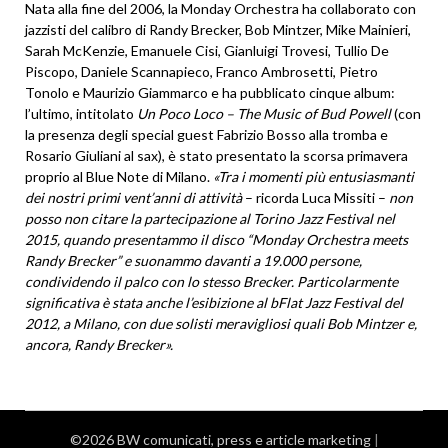
Nata alla fine del 2006, la Monday Orchestra ha collaborato con
jazzisti del calibro di Randy Brecker, Bob Mintzer, Mike Mainieri,
Sarah McKenzie, Emanuele Cisi, Gianluigi Trovesi, Tullio De
Piscopo, Daniele Scannapieco, Franco Ambrosetti, Pietro
Tonolo e Maurizio Giammarco e ha pubblicato cinque album:
l’ultimo, intitolato
Un Poco Loco – The Music of Bud Powell
(con
la presenza degli special guest Fabrizio Bosso alla tromba e
Rosario Giuliani al sax), è stato presentato la scorsa primavera
proprio al Blue Note di Milano.
«
Tra i momenti pi
ù
entusiasmanti
dei nostri primi vent
’
anni di attivit
à
– ricorda Luca Missiti –
non
posso non citare la partecipazione al Torino Jazz Festival nel
2015, quando presentammo il disco
“
Monday Orchestra meets
Randy Brecker
”
e suonammo davanti a 19.000 persone,
condividendo il palco con lo stesso Brecker. Particolarmente
significativa
è
stata anche l
’
esibizione al bFlat Jazz
Festival del
2012, a Milano, con due solisti meravigliosi quali Bob Mintzer e,
ancora, Randy Brecker
»
.
©2026 BW comunicati, press e article marketing
|