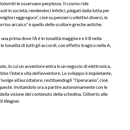
Dolomiti le osservano perplesse. Il cosmo ride
li in società, rendendoci infelici, piegati dalla lotta per
igliori eggregore”, cioè su pensieri collettivi diversi, in
orriso arcaico” è quello delle sculture greche antiche.
na prima dove l’A è in tonalità maggiore e il B nella
 tonalità di tutti gli accordi, con effetto tragico nella A,
o, in cui un avventore entra in un negozio di elettronica,
e l’intera vita dell’avventore. Lo sviluppo è inquietante,
rivolge all’ascoltatore, restituendogli “l’iperuranio”, cioè
i queste. Invitandolo ora a partire autonomamente con le
della visione del contenuto della schedina, Gilberto alle
 di Wagner.