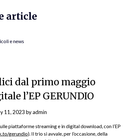
 article
icoli e news
lici dal primo maggio
igitale l’EP GERUNDIO
y 11, 2023
by
admin
ulle piattaforme streaming e in digital download, con l’EP
nk.to/gerundio
). Il trio si avvale, per l’occasione, della