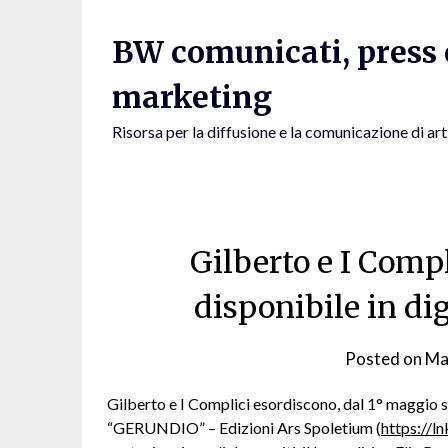
Skip
to
BW comunicati, press e
content
marketing
Risorsa per la diffusione e la comunicazione di art
Gilberto e I Comp
disponibile in d
Posted on
Ma
Gilberto e I Complici esordiscono, dal 1° maggio s
“GERUNDIO” – Edizioni Ars Spoletium (
https://l