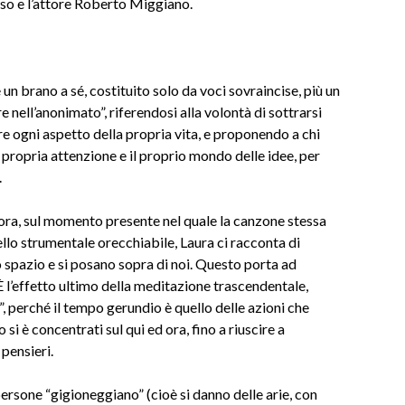
usso e l’attore Roberto Miggiano.
un brano a sé, costituito solo da voci sovraincise, più un
e nell’anonimato”, riferendosi alla volontà di sottrarsi
re ogni aspetto della propria vita, e proponendo a chi
la propria attenzione e il proprio mondo delle idee, per
.
ora, sul momento presente nel quale la canzone stessa
llo strumentale orecchiabile, Laura ci racconta di
 spazio e si posano sopra di noi. Questo porta ad
. È l’effetto ultimo della meditazione trascendentale,
, perché il tempo gerundio è quello delle azioni che
 è concentrati sul qui ed ora, fino a riuscire a
pensieri.
ersone “gigioneggiano” (cioè si danno delle arie, con