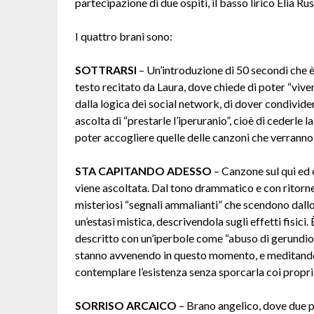
partecipazione di due ospiti, il basso lirico Elia R
I quattro brani sono:
SOTTRARSI
– Un’introduzione di 50 secondi che è 
testo recitato da Laura, dove chiede di poter “viver
dalla logica dei social network, di dover condivide
ascolta di “prestarle l’iperuranio”, cioè di cederle 
poter accogliere quelle delle canzoni che verranno
STA CAPITANDO ADESSO
–
Canzone sul qui ed 
viene ascoltata. Dal tono drammatico e con ritorne
misteriosi “segnali ammalianti” che scendono dallo
un’estasi mistica, descrivendola sugli effetti fisici
descritto con un’iperbole come “abuso di gerundio”
stanno avvenendo in questo momento, e meditando si
contemplare l’esistenza senza sporcarla coi propri 
SORRISO ARCAICO
–
Brano angelico, dove due p