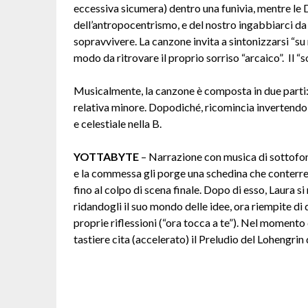
eccessiva sicumera) dentro una funivia, mentre le 
dell’antropocentrismo, e del nostro ingabbiarci da so
sopravvivere. La canzone invita a sintonizzarsi “su m
modo da ritrovare il proprio sorriso “arcaico”. Il “s
Musicalmente, la canzone è composta in due parti: u
relativa minore. Dopodiché, ricomincia invertendo le
e celestiale nella B.
YOTTABYTE
–
Narrazione con musica di sottofond
e la commessa gli porge una schedina che conterrebb
fino al colpo di scena finale. Dopo di esso, Laura si 
ridandogli il suo mondo delle idee, ora riempite d
proprie riflessioni (“ora tocca a te”). Nel momento 
tastiere cita (accelerato) il Preludio del Lohengrin