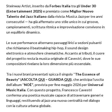
Steinway Artist, inserito da
Forbes Italia
tra gli
Under 30
(Entertainment 2025)
e premiato come
Miglior Nuovo
Talento del Jazz Italiano
dalla rivista
Musica Jazz
per tre anni
consecutivi — ha già affermato uno stile unico in cui groove,
campionamenti, scrittura ritmica e improvvisazione convivono in
un equilibrio dinamico.
Le sue performance alternano passaggi lirici a sezioni pulsanti
che richiamano il beatmaking hip-hop, il sound design
elettronico e atmosfere cinematiche. Accanto ai tributi, il cuore
del progetto resta la musica originale di Cavestri, dove le sue
composizioni rivelano la loro dimensione più essenziale.
Tra i nuovi brani presentati spicca il singolo “
The Essence of
Beauty”
(
ASCOLTA
QUI
– GUARDA
QUI
), che anticipa l’uscita
dell’album “
NOÈ”
, prevista per fine maggio 2026 per
Universal
Music Italia
. Con questo progetto, Francesco Cavestri
conferma una poetica musicale capace di attraversare generi e
linguaggi, restituendo al jazz una nuova centralità nel dialogo
con la cultura urbana globale.