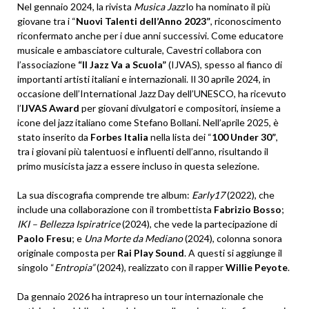
Nel gennaio 2024, la rivista
Musica Jazz
lo ha nominato il più
giovane tra i “
Nuovi Talenti dell’Anno 2023”
, riconoscimento
riconfermato anche per i due anni successivi. Come educatore
musicale e ambasciatore culturale, Cavestri collabora con
l’associazione
“Il Jazz Va a Scuola”
(IJVAS), spesso al fianco di
importanti artisti italiani e internazionali. Il 30 aprile 2024, in
occasione dell’International Jazz Day dell’UNESCO, ha ricevuto
l’
IJVAS Award
per giovani divulgatori e compositori, insieme a
icone del jazz italiano come Stefano Bollani. Nell’aprile 2025, è
stato inserito da
Forbes Italia
nella lista dei “
100 Under 30”
,
tra i giovani più talentuosi e influenti dell’anno, risultando il
primo musicista jazz a essere incluso in questa selezione.
La sua discografia comprende tre album:
Early17
(2022), che
include una collaborazione con il trombettista
Fabrizio Bosso
;
IKI – Bellezza Ispiratrice
(2024), che vede la partecipazione di
Paolo Fresu
; e
Una Morte da Mediano
(2024), colonna sonora
originale composta per
Rai Play Sound
. A questi si aggiunge il
singolo “
Entropia”
(2024), realizzato con il rapper
Willie Peyote
.
Da gennaio 2026 ha intrapreso un tour internazionale che