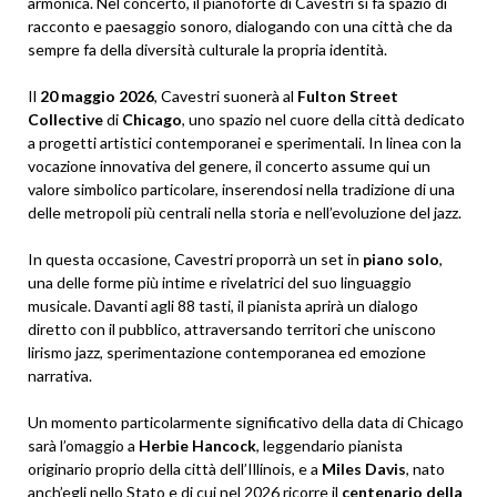
armonica. Nel concerto, il pianoforte di Cavestri si fa spazio di
racconto e paesaggio sonoro, dialogando con una città che da
sempre fa della diversità culturale la propria identità.
Il
20 maggio 2026
, Cavestri suonerà al
Fulton Street
Collective
di
Chicago
, uno spazio nel cuore della città dedicato
a progetti artistici contemporanei e sperimentali. In linea con la
vocazione innovativa del genere, il concerto assume qui un
valore simbolico particolare, inserendosi nella tradizione di una
delle metropoli più centrali nella storia e nell’evoluzione del jazz.
In questa occasione, Cavestri proporrà un set in
piano solo
,
una delle forme più intime e rivelatrici del suo linguaggio
musicale. Davanti agli 88 tasti, il pianista aprirà un dialogo
diretto con il pubblico, attraversando territori che uniscono
lirismo jazz, sperimentazione contemporanea ed emozione
narrativa.
Un momento particolarmente significativo della data di Chicago
sarà l’omaggio a
Herbie Hancock
, leggendario pianista
originario proprio della città dell’Illinois, e a
Miles Davis
, nato
anch’egli nello Stato e di cui nel 2026 ricorre il
centenario della