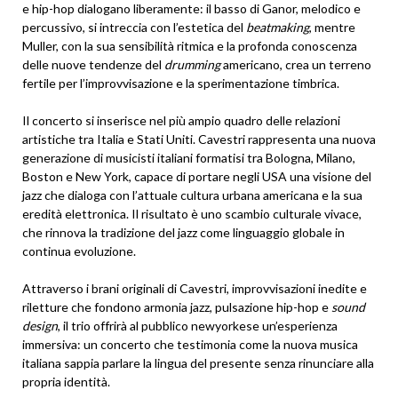
e hip-hop dialogano liberamente: il basso di Ganor, melodico e
percussivo, si intreccia con l’estetica del
beatmaking
, mentre
Muller, con la sua sensibilità ritmica e la profonda conoscenza
delle nuove tendenze del
drumming
americano, crea un terreno
fertile per l’improvvisazione e la sperimentazione timbrica.
Il concerto si inserisce nel più ampio quadro delle relazioni
artistiche tra Italia e Stati Uniti. Cavestri rappresenta una nuova
generazione di musicisti italiani formatisi tra Bologna, Milano,
Boston e New York, capace di portare negli USA una visione del
jazz che dialoga con l’attuale cultura urbana americana e la sua
eredità elettronica. Il risultato è uno scambio culturale vivace,
che rinnova la tradizione del jazz come linguaggio globale in
continua evoluzione.
Attraverso i brani originali di Cavestri, improvvisazioni inedite e
riletture che fondono armonia jazz, pulsazione hip-hop e
sound
design
, il trio offrirà al pubblico newyorkese un’esperienza
immersiva: un concerto che testimonia come la nuova musica
italiana sappia parlare la lingua del presente senza rinunciare alla
propria identità.