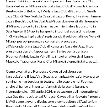
Cavestri si è inoltre esibito in importanti Festival e Jazz Club
italiani ed esteri (l’Alexanderplatz Jazz Club di Roma, la Cantina
Bentivoglio di Bologna, il Wally’s Jazz Club di Boston, lo Smalls
Jazz Club di New York, la Casa del Jazz di Roma, il Festival Time in
Jazz a Berchidda, il festival JazzMi con due eventi alla Triennale
di Milano: concerto in trio in Teatro Triennale e laboratorio in
Sala Agorà). Il 14 aprile ha aperto il tour del suo ultimo album
“IKI – Bellezza Ispiratrice” registrando il sold out al Blue Note di
Milano, per poi proseguire con un altro successo
all’Alexanderplatz Jazz Club di Roma, ala Casa del Jazz, Il tour
proseguirà con altri appuntamenti in giro per la penisola
(Festival AmbriaJazz in Valtellina, Entroterre Festival, Luglio
Musicale Trapanese, Piano City Milano, Bologna Estate, ecc…).
Come divulgatore Francesco Cavestri collabora con
l’associazione Il Jazz Va a Scuola, organizzando lezioni-concerto,
seminari e masterclass in teatro, nelle scuole e nei Festival,
anche al fianco di importanti artisti della scena italiana e
internazionale. Il 30 aprile 2024, in occasione dell’International
Jazz Day riconosciuto dall’Unesco, Cavestri ha ricevuto il premio
IJVAS come giovane divulgatore e compositore all’Auditorium
Parco della Musica di Roma, al fianco dei grandi nomi del Jazz