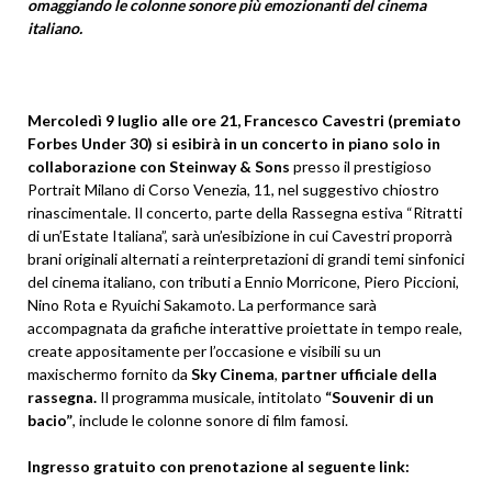
omaggiando le colonne sonore più emozionanti del cinema
italiano.
Mercoledì 9 luglio alle ore 21, Francesco Cavestri (premiato
Forbes Under 30) si esibirà in un concerto in piano solo in
collaborazione con Steinway & Sons
presso il prestigioso
Portrait Milano di Corso Venezia, 11, nel suggestivo chiostro
rinascimentale. Il concerto, parte della Rassegna estiva “Ritratti
di un’Estate Italiana”, sarà un’esibizione in cui Cavestri proporrà
brani originali alternati a reinterpretazioni di grandi temi sinfonici
del cinema italiano, con tributi a Ennio Morricone, Piero Piccioni,
Nino Rota e Ryuichi Sakamoto. La performance sarà
accompagnata da grafiche interattive proiettate in tempo reale,
create appositamente per l’occasione e visibili su un
maxischermo fornito da
Sky Cinema
,
partner ufficiale della
rassegna.
Il programma musicale, intitolato
“Souvenir di un
bacio”
, include le colonne sonore di film famosi.
Ingresso gratuito con prenotazione al seguente link: