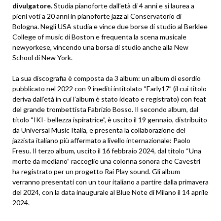
divulgatore.
Studia pianoforte dall’età di 4 anni e si laurea a
pieni voti a 20 anni in pianoforte jazz al Conservatorio di
Bologna. Negli USA studia e vince due borse di studio al Berklee
College of music di Boston e frequenta la scena musicale
newyorkese, vincendo una borsa di studio anche alla New
School di New York.
La sua discografia è composta da 3 album: un album di esordio
pubblicato nel 2022 con 9 inediti intitolato “Early17” (il cui titolo
deriva dall’età in cui l’album è stato ideato e registrato) con feat
del grande trombettista Fabrizio Bosso. Il secondo album, dal
titolo “IKI- bellezza ispiratrice”, è uscito il 19 gennaio, distribuito
da Universal Music Italia, e presenta la collaborazione del
jazzista italiano più affermato a livello internazionale: Paolo
Fresu. Il terzo album, uscito il 16 febbraio 2024, dal titolo “Una
morte da mediano” raccoglie una colonna sonora che Cavestri
ha registrato per un progetto Rai Play sound. Gli album
verranno presentati con un tour italiano a partire dalla primavera
del 2024, con la data inaugurale al Blue Note di Milano il 14 aprile
2024.