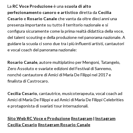
La
RC Voce Produzione
è una
scuola di alto
perfezionamento canoro e artistico
diretta da
Cecilia
Cesario
e
Rosario Canale
che vanta da oltre dieci anni una
presenza importante su tutto il territorio nazionale e si
configura sicuramente come la prima realtà didattica della voce,
del talent scouting e della produzione nel panorama nazionale. A
guidare la scuola ci sono due tra i più influenti artisti, cantautori
e vocal coach del panorama nazionale:
Rosario Canale
, autore multiplatino per Mengoni, Tatangelo,
Zero Assoluto e svariate edizioni del Festival di Sanremo,
nonché cantautore di Amici di Maria De Filippi nel 2017 e
finalista di Castrocaro.
Cecilia Cesario
, cantautrice, musicoterapeuta, vocal coach ad
Amici di Maria De Filippi e ad Amici di Maria De Filippi Celebrities
e protagonista di svariati tour internazionali.
Sito Web RC Voce e Produzione
|
Instagram
|
Instagram
Cecilia Cesario
|
Instagram Rosario Canale