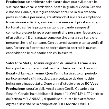
Produzione
, un ambiente stimolante dove può sviluppare le
sue capacità vocali e artistiche. Sotto la guida di Cecilia Cesario
e Rosario Canale, due figure fondamentali nella sua crescita
professionale e personale, sta affinando il suo stile e ampliando
la sua visione artistica, avvicinandosi sempre di più al suo sogno.
Fortunato scrive le proprie canzoni, cercando sempre di
comunicare esperienze e sentimenti che possano risuonare con
gli ascoltatori. È un ragazzo semplice che ama la sua terra e le
persone che lo circondano. Con determinazione e tanta voglia di
fare, Fortunato è pronto a scoprire dove lo porterà la musica,
condividendo le sue storie con chi lo ascolta.
Salvatore Mete
, 32 anni, originario di
Lamezia Terme
, è un
hairstylist e proprietario del centro di bellezza Eden Hair and
Beauty di Lamezia Terme. Quest’anno ha vissuto un periodo
particolarmente significativo, caratterizzato da due notizie
bellissime e inaspettate. Dopo anni di studio presso
RC Voce
Produzione
, seguito dalla vocal coach Cecilia Cesario e da
Rosario Canale, ha pubblicato il singolo “I LOVE MY LIFE”, scritto
dall’artista MR. ANIMAL, disponibile su tutte le piattaforme
digitali e inserito nella compilation “HIT MANIA DANCE”.