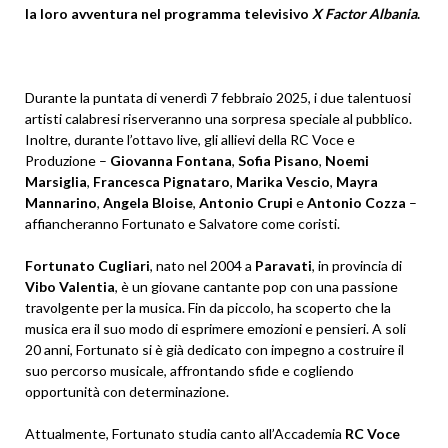
la loro avventura nel programma televisivo
X Factor Albania
.
Durante la puntata di venerdì 7 febbraio 2025, i due talentuosi
artisti calabresi riserveranno una sorpresa speciale al pubblico.
Inoltre, durante l’ottavo live, gli allievi della RC Voce e
Produzione –
Giovanna Fontana
,
Sofia Pisano
,
Noemi
Marsiglia
,
Francesca Pignataro
,
Marika Vescio
,
Mayra
Mannarino
,
Angela Bloise
,
Antonio Crupi
e
Antonio Cozza
–
affiancheranno Fortunato e Salvatore come coristi.
Fortunato Cugliari
, nato nel 2004 a
Paravati
, in provincia di
Vibo Valentia
, è un giovane cantante pop con una passione
travolgente per la musica. Fin da piccolo, ha scoperto che la
musica era il suo modo di esprimere emozioni e pensieri. A soli
20 anni, Fortunato si è già dedicato con impegno a costruire il
suo percorso musicale, affrontando sfide e cogliendo
opportunità con determinazione.
Attualmente, Fortunato studia canto all’Accademia
RC Voce