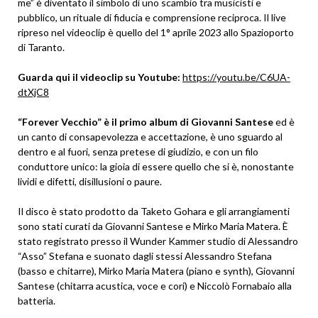
me” è diventato il simbolo di uno scambio tra musicisti e
pubblico, un rituale di fiducia e comprensione reciproca. Il live
ripreso nel videoclip è quello del 1° aprile 2023 allo Spazioporto
di Taranto.
Guarda qui il videoclip su Youtube:
https://youtu.be/C6UA-
dtXjC8
“Forever Vecchio” è il primo album di Giovanni Santese
ed è
un canto di consapevolezza e accettazione, è uno sguardo al
dentro e al fuori, senza pretese di giudizio, e con un filo
conduttore unico: la gioia di essere quello che si è, nonostante
lividi e difetti, disillusioni o paure.
Il disco è stato prodotto da Taketo Gohara e gli arrangiamenti
sono stati curati da Giovanni Santese e Mirko Maria Matera. È
stato registrato presso il Wunder Kammer studio di Alessandro
“Asso” Stefana e suonato dagli stessi Alessandro Stefana
(basso e chitarre), Mirko Maria Matera (piano e synth), Giovanni
Santese (chitarra acustica, voce e cori) e Niccolò Fornabaio alla
batteria.