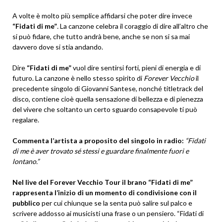
A volte è molto più semplice affidarsi che poter dire invece
“Fidati di me”
.
La canzone celebra il coraggio di dire all’altro che
si può fidare, che tutto andrà bene, anche se non si sa mai
davvero dove si stia andando.
Dire
“Fidati di me”
vuol dire sentirsi forti, pieni di energia e di
futuro. La canzone è nello stesso spirito di
Forever Vecchio
il
precedente singolo di Giovanni Santese, nonché titletrack del
disco, contiene cioè quella sensazione di bellezza e di pienezza
del vivere che soltanto un certo sguardo consapevole ti può
regalare.
Commenta l’artista a proposito del singolo in radio:
“Fidati
di me è aver trovato sé stessi e guardare finalmente fuori e
lontano.”
Nel live del Forever Vecchio Tour il brano “Fidati di me”
rappresenta l’inizio di un momento di condivisione con il
pubblico
per cui chiunque se la senta può salire sul palco e
scrivere addosso ai musicisti una frase o un pensiero. “Fidati di