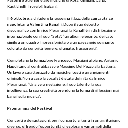
Pasolini e Strehler e alle musiche di Rota, Umiliani, Carpi,
Rustichelli, Trovajoli, Balzani.
Il
6 ottobre
, a chiudere la rassegna il Jazz della
cantautrice
napoletana Valentina Ranalli
. Dopo il suo debutto
discografico con Enrico Pieranunzi, la Ranalli è in distribuzione
internazionale con il suo “Seta”, “un album elegante, delicato
simile a un quadro impressionista o a un paesaggio sognante
colorato da sonorità leggere, sfumate, trasparenti”.
Completano la formazione Francesco Marziani al piano, Antonio
Napolitano al contrabbasso e Massimo Del Pezzo alla batteria.
Un lavoro caratterizzato da musiche, testi e arrangiamenti
originali. Non a caso la vocalist è stata definita da Enrico
Pieranunzi: “Una vera rivelazione, il suo talento, la sua
intelligenza, la sua creatività prendono la forma di riflessioni mai
banali sulla musica”.
Programma del Festival
Concerti e degustazioni: ogni concerto si terrà in un agriturismo
diverso, offrendo l’opportunità di esplorare vari angoli della