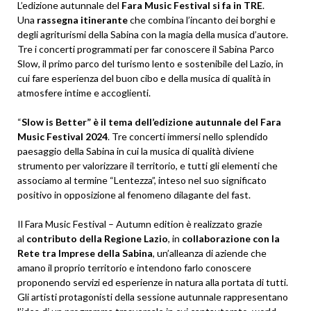
L’edizione autunnale del
Fara Music Festival si fa in TRE
.
Una
rassegna itinerante
che combina l’incanto dei borghi e
degli agriturismi della Sabina con la magia della musica d’autore.
Tre i concerti programmati per far conoscere il Sabina Parco
Slow, il primo parco del turismo lento e sostenibile del Lazio, in
cui fare esperienza del buon cibo e della musica di qualità in
atmosfere intime e accoglienti.
“
Slow is Better” è il tema dell’edizione autunnale del Fara
Music Festival 2024
. Tre concerti immersi nello splendido
paesaggio della Sabina in cui la musica di qualità diviene
strumento per valorizzare il territorio, e tutti gli elementi che
associamo al termine “Lentezza”, inteso nel suo significato
positivo in opposizione al fenomeno dilagante del fast.
Il Fara Music Festival – Autumn edition è realizzato grazie
al
contributo della Regione Lazio
, in
collaborazione con la
Rete tra Imprese della Sabina
, un’alleanza di aziende che
amano il proprio territorio e intendono farlo conoscere
proponendo servizi ed esperienze in natura alla portata di tutti.
Gli artisti protagonisti della sessione autunnale rappresentano