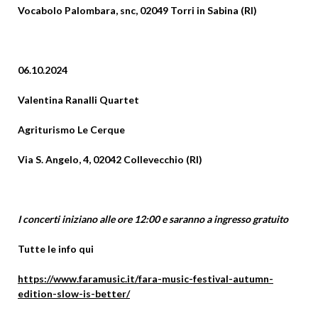
Vocabolo Palombara, snc, 02049 Torri in Sabina (RI)
06.10.2024
Valentina Ranalli Quartet
Agriturismo Le Cerque
Via S. Angelo, 4, 02042 Collevecchio (RI)
I concerti iniziano alle ore 12:00 e saranno a ingresso gratuito
Tutte le info qui
https://www.faramusic.it/fara-music-festival-autumn-
edition-slow-is-better/