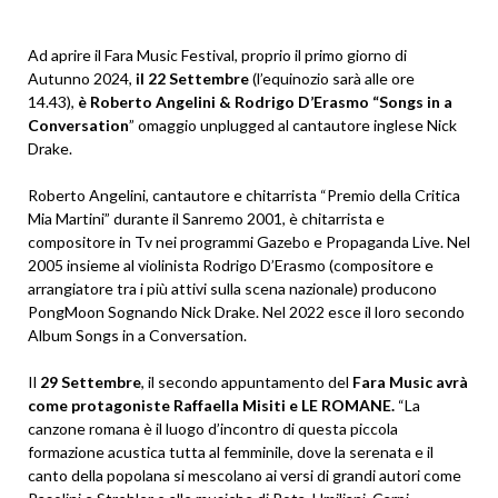
Ad aprire il Fara Music Festival, proprio il primo giorno di
Autunno 2024,
il 22 Settembre
(l’equinozio sarà alle ore
14.43),
è Roberto Angelini & Rodrigo D’Erasmo “Songs
in a
Conversation
” omaggio unplugged al cantautore inglese Nick
Drake.
Roberto Angelini, cantautore e chitarrista “Premio della Critica
Mia Martini” durante il Sanremo 2001, è chitarrista e
compositore in Tv nei programmi Gazebo e Propaganda Live. Nel
2005 insieme al violinista Rodrigo D’Erasmo (compositore e
arrangiatore tra i più attivi sulla scena nazionale) producono
PongMoon Sognando Nick Drake. Nel 2022 esce il loro secondo
Album Songs in a Conversation.
Il
29 Settembre
, il secondo appuntamento del
Fara Music avrà
come protagoniste Raffaella Misiti e LE ROMANE.
“La
canzone romana è il luogo d’incontro di questa piccola
formazione acustica tutta al femminile, dove la serenata e il
canto della popolana si mescolano ai versi di grandi autori come